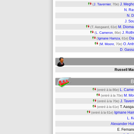
J. Megh
(
J. Tavernier
, 70e)
N. Ra
N. D
J. Sou
M. Diom
(T. Aasgaard, 61e)
J. Roth
(
L. Cameron
, 86e)
Da
(
Igmane Hamza
, 61e)
O. An
(
M. Moore
, 70e)
D. Gass
Russell Mar
B
L. Came
(entré à la 86e)
M. Mo
(entré à la 70e)
J. Taver
(entré à la 70e)
T. Aasg
(entré à la 61e)
Igmane Ha
(entré à la 61e)
L. K
Alexander Hut
E. Ferna