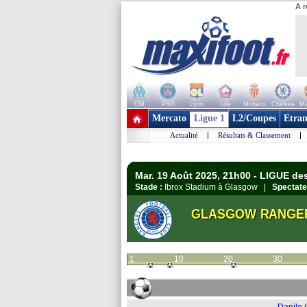
A r
OM
PSG
Lyon
Lille
Monaco
Chelsea
Ma
+ de clubs
Mercato
Ligue 1
L2/Coupes
Etran
Actualité
|
Résultats & Classement
|
Mar. 19 Août 2025, 21h00 - LIGUE d
Stade :
Ibrox Stadium à Glasgow |
Spectate
GLASGOW RANGE
1
10
20
30