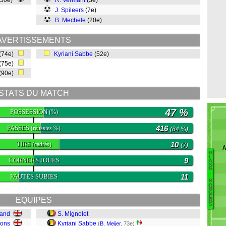
(50e)
R. Vermant
(3e)
J. Spileers
(7e)
B. Mechele
(20e)
AVERTISSEMENTS
(74e)
Kyriani Sabbe
(52e)
(75e)
 (90e)
STATS DU MATCH
47 %
POSSESSION
(%)
PASSES
416
(réussies %)
(84 %)
TIRS
10
(cadrés)
(7)
A
G
B
L
CORNERS JOUES
9
A
S
Cu
G
.
FAUTES SUBIES
11
Do
R
A
Ba
N
G
G
E
EQUIPES
R
S
F
land
S. Mignolet
H
rons
Kyriani Sabbe
(
B. Meijer
, 73e)
Ke