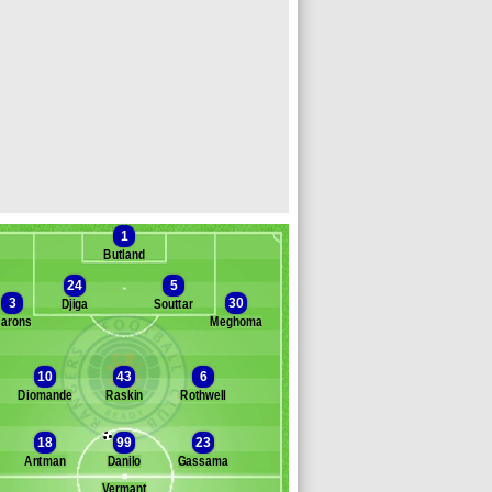
1
Butland
24
5
3
30
Djiga
Souttar
arons
Meghoma
anc des remplaçants
Glasg. Rangers
rtis
10
43
6
well
Diomande
Raskin
Rothwell
rron
entles
18
99
23
ernandez
Antman
Danilo
Gassama
utton
Vermant
lly