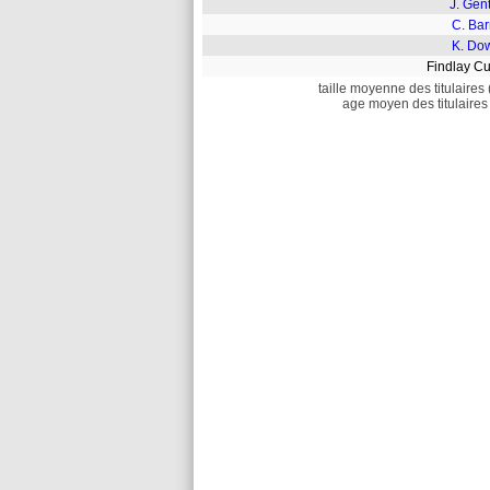
J. Gen
C. Bar
K. Dow
Findlay C
taille moyenne des titulaires 
age moyen des titulaires 