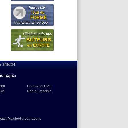
Indice MF :
l'état de
FORME
des clubs en europe
Classements des
BUTEURS
en EUROPE
o 24h/24
ivilégiés
ball
Cinema et DVD
Live
Non au racisme
)
outer Maxifoot à vos favoris