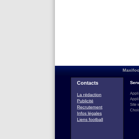
Maxifoo
Serv
Contacts
Appli
La rédaction
Appli
Publicité
Site 
Recrutement
Choi
Infos légales
Liens football