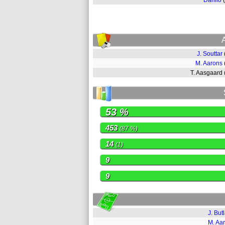
Danilo
J. Souttar
M. Aarons
T. Aasgaard
53 %
453
(87 %)
14
(1)
9
9
J. But
M. Aa