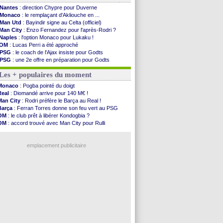
Nantes
: direction Chypre pour Duverne
Monaco
: le remplaçant d'Akliouche en ...
Man Utd
: Bayindir signe au Celta (officiel)
Man City
: Enzo Fernandez pour l'après-Rodri ?
Naples
: l'option Monaco pour Lukaku !
OM
: Lucas Perri a été approché
PSG
: le coach de l'Ajax insiste pour Godts
PSG
: une 2e offre en préparation pour Godts
Francfort
: Dina Ebimbe signe à Schalke (off.)
Les + populaires du moment
Strasbourg
: Saïdou Sow prêté à Nantes (off.)
Monaco
: Filipe Luis aimerait garder Balogun
Monaco
: Pogba pointé du doigt
Dortmund
: Newcastle est prévenu pour Nmecha
Real
: Diomandé arrive pour 140 M€ !
Barça
: première offre à 45 M€ pour Rodri ?
Man City
: Rodri préfère le Barça au Real !
Argentine
: le soutien très appuyé à Infantino
Barça
: Ferran Torres donne son feu vert au PSG
Tottenham
: Van de Ven va prolonger
OM
: le club prêt à libérer Kondogbia ?
Barça
: l'agent de Rodri confirme !
OM
: accord trouvé avec Man City pour Rulli
FIFA
: la CAF soutient Infantino
PSG
: l'étonnante rumeur Gusto
CdM 2030
: Rubiales charge Infantino et ...
PSG
: Luis Enrique satisfait malgré tout
Rennes
: Embolo a des pistes alléchantes
emplacement publicitaire
Côte d'Ivoire
: Renard affiche ses ambitions
Rennes
: Haise confirme pour Aït Boudlal
Man City
: Trafford à Leeds pour 47 M€ (off...
Man Utd
: Zirkzee vers la Juventus ?
Amical
: Monaco s'impose contre Getafe
Voir les brèves précédentes