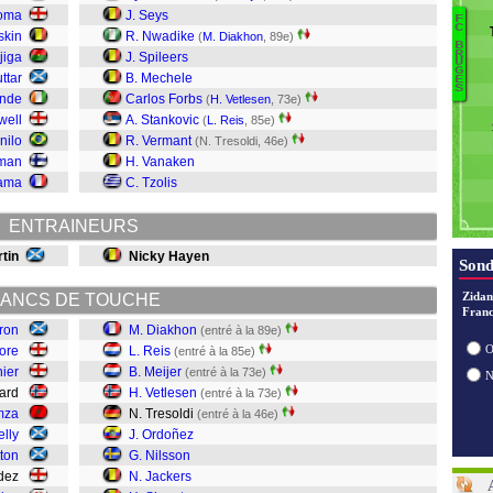
oma
J. Seys
H
F
C
skin
R. Nwadike
A
(
M. Diakhon
, 89e)
B
A
R
jiga
J. Spileers
T
U
C
G
M
ttar
B. Mechele
E
S
S
C
ande
Carlos Forbs
(
H. Vetlesen
, 73e)
Si
well
A. Stankovic
(
L. Reis
, 85e)
J
nilo
R. Vermant
(N. Tresoldi, 46e)
N
tman
H. Vanaken
O
ama
C. Tzolis
Tr
V
ENTRAINEURS
Me
Re
tin
Nicky Hayen
Sond
D
Zidan
ANCS DE TOUCHE
Franc
ron
M. Diakhon
(entré à la 89e)
O
ore
L. Reis
(entré à la 85e)
nier
B. Meijer
(entré à la 73e)
aard
H. Vetlesen
(entré à la 73e)
mza
N. Tresoldi
(entré à la 46e)
elly
J. Ordoñez
ton
G. Nilsson
ndez
N. Jackers