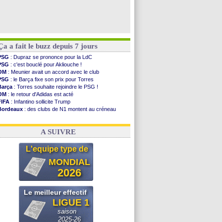
Ça a fait le buzz depuis 7 jours
PSG
: Dupraz se prononce pour la LdC
PSG
: c'est bouclé pour Akliouche !
OM
: Meunier avait un accord avec le club
PSG
: le Barça fixe son prix pour Torres
Barça
: Torres souhaite rejoindre le PSG !
OM
: le retour d'Adidas est acté
FIFA
: Infantino sollicite Trump
Bordeaux
: des clubs de N1 montent au créneau
Argentine
: quand Medina recadre... sa mère
Real
: le démenti de Leipzig pour Diomandé
A SUIVRE
L'equipe type de
MONDIAL
2026
Le meilleur effectif
LIGUE 1
saison
2025-26