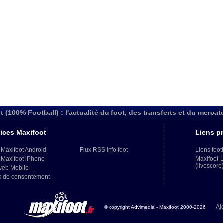
t (100% Football) : l'actualité du foot, des transferts et du mercat
ices Maxifoot
Liens pr
 Maxifoot Android
Flux RSS info foot
Liens foot
 Maxifoot iPhone
Maxifoot-
(livescore
web Mobile
x de consentement
Aj
© copyright Advimedia - Maxifoot 2000-2026