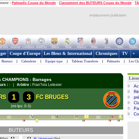
etenir :
Palmarès Coupe du Monde
-
Classement des BUTEURS Coupe du Monde
-
TA
emplacement publicitaire
n Utd
Arsenal
Liverpool
ManCity
Barca
Real
Atletico
Milan
Juve
Inter
Naples
ger
Coupe d'Europe
Les Bleus & International
Chroniques
TV
+
Buteurs
|
Calendrier
|
Equipe type
|
Tableau Transferts
|
Palmarès
|
Les Cl
Lie
es CHAMPIONS - Barrages
urs :
- |
Arbitre :
Fran?ois Letexier
Ac
Ré
1
3
RS
FC BRUGES
pr
Cl
(mi-tps: 0-3)
Pa
Co
40
50
60
70
80
90
BUTEURS