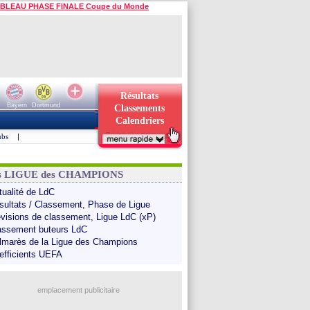
BLEAU PHASE FINALE Coupe du Monde
Résultats
Bayern
Dortmund
Classements
Calendriers
ubs
|
ns LIGUE des CHAMPIONS
tualité de LdC
sultats / Classement, Phase de Ligue
évisions de classement, Ligue LdC (xP)
assement buteurs LdC
lmarès de la Ligue des Champions
efficients UEFA
emplacement publicitaire