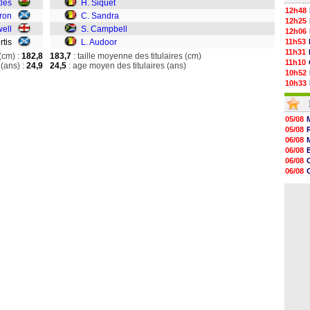
tles
H. Siquet
12h48
ron
C. Sandra
12h25
ell
S. Campbell
12h06
urtis
L. Audoor
11h53
11h31
(cm) :
182,8
183,7
: taille moyenne des titulaires (cm)
11h10
(ans) :
24,9
24,5
: age moyen des titulaires (ans)
10h52
10h33
10h12
10h09
10h05
05/08
09h44
05/08
09h24
06/08
09h06
06/08
08h44
06/08
08h22
06/08
06/08
06/08
06/08
06/08
06/08
06/08
06/08
06/08
06/08
06/08