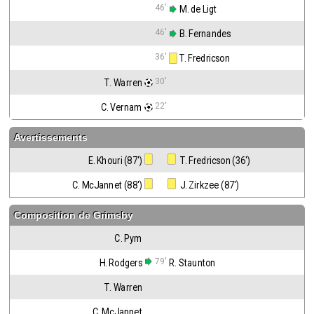
46'
 M. de Ligt
46'
 B. Fernandes
36'
 T. Fredricson
30'
T. Warren
22'
C. Vernam
Avertissements
E. Khouri (87')
 T. Fredricson (36')
C. McJannet (88')
 J. Zirkzee (87')
Composition de
Grimsby
C. Pym
79'
H. Rodgers
R. Staunton
T. Warren
C. McJannet