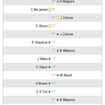
89'
 H. Maguire
88'
C. McJannet
87'
 J. Zirkzee
87'
E. Khouri
82'
 J. Zirkzee
79'
R. Staunton
75'
 B. Mbeumo
73'
J. Kabia
73'
C. Oduor
64'
 M. Mount
64'
H. Brown
64'
G. D. Turi
46'
 B. Mbeumo