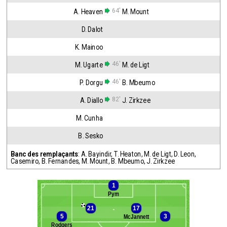
64'
A. Heaven
M. Mount
D. Dalot
K. Mainoo
46'
M. Ugarte
M. de Ligt
46'
P. Dorgu
B. Mbeumo
82'
A. Diallo
J. Zirkzee
M. Cunha
B. Sesko
Banc des remplaçants
:
A. Bayindir
,
T. Heaton
,
M. de Ligt
,
D. Leon
,
Casemiro
,
B. Fernandes
,
M. Mount
,
B. Mbeumo
,
J. Zirkzee