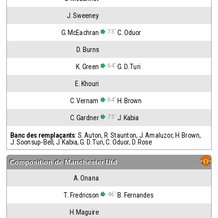
J. Sweeney
73'
G. McEachran
C. Oduor
D. Burns
64'
K. Green
G. D. Turi
E. Khouri
64'
C. Vernam
H. Brown
73'
C. Gardner
J. Kabia
Banc des remplaçants
:
S. Auton
,
R. Staunton
,
J. Amaluzor
,
H. Brown
,
J. Soonsup-Bell
,
J. Kabia
,
G. D. Turi
,
C. Oduor
,
D. Rose
Composition de
Manchester Utd
A. Onana
46'
T. Fredricson
B. Fernandes
H. Maguire