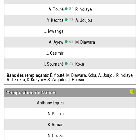
84'
A. Touré
R. Ndiaye
73'
Y. Kechta
A. Joujou
J. Mwanga
62'
A. Ayew
M. Diawara
J. Casimir
73'
I. Soumaré
Koka
Banc des remplaçants
:
É. Youté
,
M. Diawara
,
Koka
,
A. Joujou
,
R. Ndiaye
,
A. Teixeira
,
D. Kuzyaev
,
S. Zagadou
,
I. Housni
Composition de
Nantes
Anthony Lopes
N. Pallois
K. Amian
N. Cozza