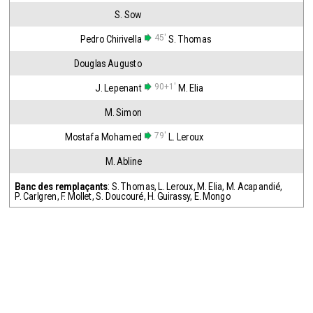
S. Sow
45'
Pedro Chirivella
S. Thomas
Douglas Augusto
90+1'
J. Lepenant
M. Elia
M. Simon
79'
Mostafa Mohamed
L. Leroux
M. Abline
Banc des remplaçants
:
S. Thomas
,
L. Leroux
,
M. Elia
,
M. Acapandié
,
P. Carlgren
,
F. Mollet
,
S. Doucouré
,
H. Guirassy
,
E. Mongo
Maxifoot recrute
^ retour en haut de page ^