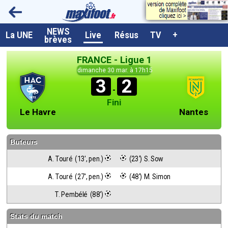
NEWS
A la UNE
La UNE
Live
Résus
TV
+
brèves
Dernières brèves
FRANCE - Ligue 1
Live / Matchs en direct
dimanche 30 mar. à 17h15
3
2
Résultats et Classements
-
Fini
Class. buteurs européens
Le Havre
Nantes
Programme TV foot
Buteurs
Vidéos
A. Touré  (13', pen.)
 (23') S. Sow
Sondages
A. Touré  (27', pen.)
 (48') M. Simon
Tableau transferts L1
T. Pembélé  (88')
Taille de la police
Stats du match
Paramètrages / Options