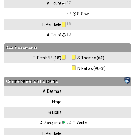
27'
A. Touré
23'
 S. Sow
18'
T. Pembélé
13'
A. Touré
Avertissements
T. Pembélé (18')
 S. Thomas (64')
 N. Pallois (90+3')
Composition de
Le Havre
A. Desmas
L. Nego
G. Lloris
62'
A. Sangante
É. Youté
T. Pembélé