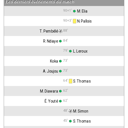
Les derniers événements du match
90+1'
 M. Elia
90+3'
 N. Pallois
88'
T. Pembélé
84'
R. Ndiaye
79'
 L. Leroux
73'
Koka
73'
A. Joujou
64'
 S. Thomas
62'
M. Diawara
62'
É. Youté
48'
 M. Simon
45'
 S. Thomas