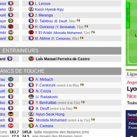
K
aoui
L. Leroux
D
Seko
Kwon Hyeok-Kyu
N
A
C
N
De
ouré
J. Mwanga
T
E
M
iaye
D. Tabibou
(
B. Deuff
, 59e)
S
H
chta
H. Guirassy
(
Y. Benhattab
, 71e)
De
imbi
Y. El-Arabi
(
Mostafa Mohamed
, 71e)
L
B
maré
M. Abline
(
F. Centonze
, 85e)
R
C
ENTRAINEURS
C
M
ard
Luís Manuel Ferreira de Castro
ANCS DE TOUCHE
Ligu
zau
A. Mirbach
Anger
aine
F. Centonze
(entré à la 85e)
Lyo
uré
N. Cozza
Nice
oue
U. Radakovic
Toulo
dou
Y. Benhattab
(entré à la 71e)
nog
B. Deuff
(entré à la 59e)
dra
Hyun-Seok Hong
Sond
meh
Mostafa Mohamed
(entré à la 71e)
Zidan
amli
A. Camara
Franc
(cm) :
183,7
185,8
: taille moyenne des titulaires (cm)
(ans) :
27,0
24,5
: age moyen des titulaires (ans)