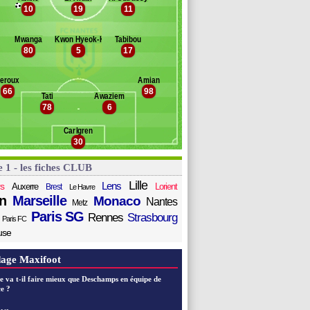
inkoue
10
19
11
Banc des remplaçants
Nantes
oucouré
amara
laine
Mwanga
Kwon Hyeok-Kyu
Tabibou
Mostafa Mohamed
pasi-Nzau
80
5
17
ong
uff
eroux
Amian
enhattab
66
98
adakovic
Tati
Awaziem
78
6
ozza
entonze
Carlgren
irbach
30
e 1 - les fiches CLUB
Lille
Lens
s
Auxerre
Lorient
Brest
Le Havre
n
Marseille
Monaco
Nantes
Metz
Paris SG
Rennes
Strasbourg
Paris FC
use
age Maxifoot
e va t-il faire mieux que Deschamps en équipe de
e ?