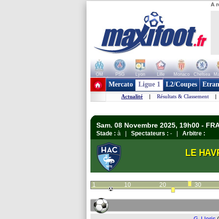
A r
OM
PSG
Lyon
Lille
Monaco
Chelsea
Ma
+ de clubs
Mercato
Ligue 1
L2/Coupes
Etran
Actualité
|
Résultats & Classement
|
Sam. 08 Novembre 2025, 19h00 - FRA
Stade :
à |
Spectateurs :
- |
Arbitre :
LE HAV
1
10
20
30