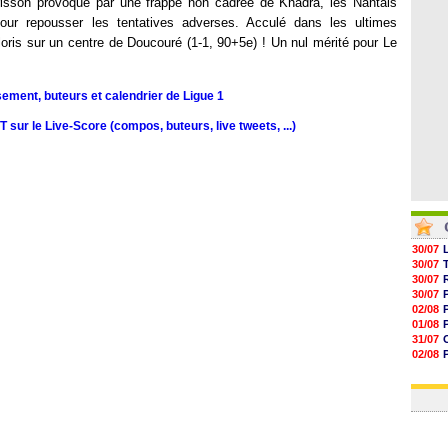
risson provoqué par une frappe non cadrée de Khadra, les Nantais
05/08
05/08
 pour repousser les tentatives adverses. Acculé dans les ultimes
05/08
oris sur un centre de Doucouré (1-1, 90+5e) ! Un nul mérité pour Le
05/08
sement, buteurs et calendrier de Ligue 1
sur le Live-Score (compos, buteurs, live tweets, ...)
30/07
30/07
30/07
30/07
02/08
01/08
31/07
02/08
30/07
01/08