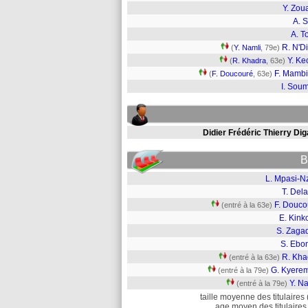
Y. Zou
A. 
A. T
R. N'D
(
Y. Namli
, 79e)
Y. Ke
(
R. Khadra
, 63e)
F. Mamb
(
F. Doucouré
, 63e)
I. Sou
Didier Frédéric Thierry Dig
B
L. Mpasi-N
T. Del
F. Douco
(entré à la 63e)
E. Kink
S. Zaga
S. Ebo
R. Kha
(entré à la 63e)
G. Kyere
(entré à la 79e)
Y. N
(entré à la 79e)
taille moyenne des titulaires 
age moyen des titulaires 