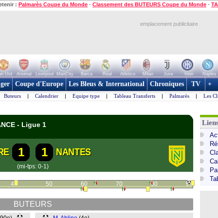
etenir :
Palmarès Coupe du Monde
-
Classement des BUTEURS Coupe du Monde
-
TA
emplacement publicitaire
n Utd
Arsenal
Liverpool
ManCity
Barca
Real
Atletico
Milan
Juve
Inter
Naples
ger
Coupe d'Europe
Les Bleus & International
Chroniques
TV
+
Buteurs
|
Calendrier
|
Equipe type
|
Tableau Transferts
|
Palmarès
|
Les Cl
Lien
NCE - Ligue 1
Act
Ré
1
1
RE
NANTES
Cl
Ca
(mi-tps: 0-1)
Pa
Ta
40
50
60
70
80
90
BUTEURS