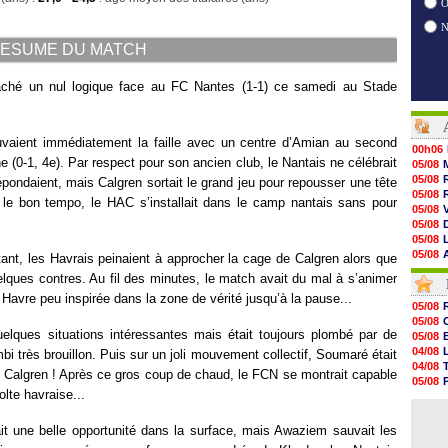
O
ESUME DU MATCH
raché un nul logique face au FC Nantes (1-1) ce samedi au Stade
uvaient immédiatement la faille avec un centre d’Amian au second
00h06
ne (0-1, 4e). Par respect pour son ancien club, le Nantais ne célébrait
05/08
05/08
pondaient, mais Calgren sortait le grand jeu pour repousser une tête
05/08
le bon tempo, le HAC s’installait dans le camp nantais sans pour
05/08
05/08
05/08
05/08
ant, les Havrais peinaient à approcher la cage de Calgren alors que
05/08
elques contres. Au fil des minutes, le match avait du mal à s’animer
05/08
avre peu inspirée dans la zone de vérité jusqu’à la pause...
05/08
05/08
05/08
05/08
05/08
quelques situations intéressantes mais était toujours plombé par de
05/08
05/08
04/08
 très brouillon. Puis sur un joli mouvement collectif, Soumaré était
05/08
04/08
 Calgren ! Après ce gros coup de chaud, le FCN se montrait capable
05/08
05/08
05/08
lte havraise...
04/08
05/08
04/08
05/08
ait une belle opportunité dans la surface, mais Awaziem sauvait les
05/08