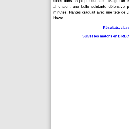
siens dans sa propre surface ! Malgré un f
affichaient une belle solidarité défensive
minutes, Nantes craquait avec une tête de Ll
Havre.
Résultats, clas
Suivez les matchs en DIRECT 