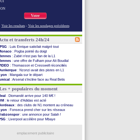
UI
NON
Voter
Voir les resultats
-
Voir les sondages précédents
Actu et transferts 24h/24
PSG
: Luis Enrique satisfait malgré tout
Monaco
: Pogba pointé du doigt
Rennes
: Zabiri n'est pas fan de la L1
Rennes
: une offre de Fulham pour Aït Boudlal
VIDEO
: Thomasson et Cresswell réconciliés
Dunkerque
: Nzonzi avait des pistes en L1
Lyon
: Mangala sur le départ
Amical
: Arsenal s'incline face au Real Betis
Amical
: lourde défaite pour le PSG
Les + populaires du moment
Man City
: Maresca flou pour Reijnders
LdC
: Fenerbahçe prend une belle option
Real
: Diomandé arrive pour 140 M€ !
Al-Diriyah
: Mbemba arrive libre (officiel)
OM
: le retour d'Adidas est acté
Atletico
: le plan d'Alvarez à son retour
Bordeaux
: des clubs de N1 montent au créneau
Amical
: premier succès pour Brest
Lyon
: Fonseca prend cher sur les réseaux
VIDEO
: le joli but de Greenwood avec le Fener !
Trabzonspor
: une annonce pour Salah !
CdM 2030
: une promesse d'Infantino au Maroc ...
PSG
: Liverpool accélère pour Mbaye
PSG
: la compo pour le premier match amical
EdF
: Infantino complimente Mbappé
Newcastle
: Jaissle est le nouveau coach (off.)
Nice
: 3 joueurs écartés du groupe pro
Real
: une nouvelle offre pour Vinicius
emplacement publicitaire
Amical
: l'OM domine Al-Shahaniya