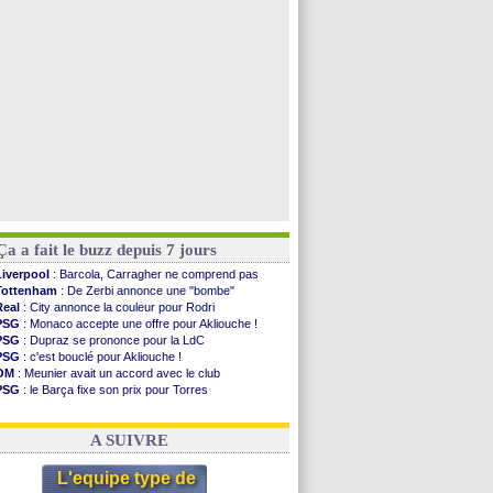
Monaco
: Cabral a prolongé (officiel)
Atletico
: Molina va signer à la Roma
Real
: Diomandé arrive pour 140 M€ !
Arsenal
: Havertz en veut encore plus
Voir les brèves précédentes
Ça a fait le buzz depuis 7 jours
Liverpool
: Barcola, Carragher ne comprend pas
Tottenham
: De Zerbi annonce une "bombe"
Real
: City annonce la couleur pour Rodri
PSG
: Monaco accepte une offre pour Akliouche !
PSG
: Dupraz se prononce pour la LdC
PSG
: c'est bouclé pour Akliouche !
OM
: Meunier avait un accord avec le club
PSG
: le Barça fixe son prix pour Torres
OM
: accord de principe entre Rulli et Man City
Barça
: Torres souhaite rejoindre le PSG !
A SUIVRE
L'equipe type de