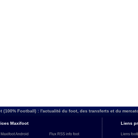
t (100% Football) : l'actualité du foot, des transferts et du mercat
ices Maxifoot
Liens pr
 Maxifoot Android
Flux RSS info foot
Liens foot