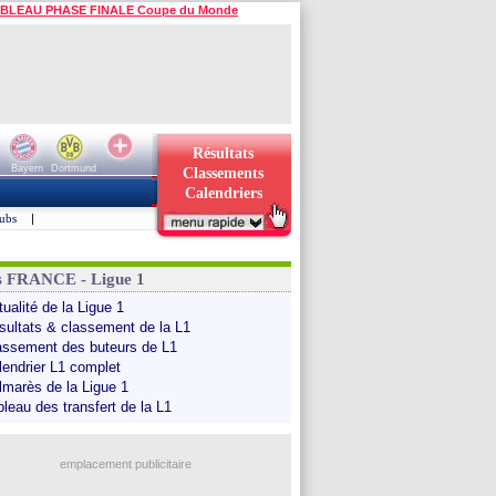
BLEAU PHASE FINALE Coupe du Monde
Résultats
Bayern
Dortmund
Classements
Calendriers
ubs
|
s FRANCE - Ligue 1
ualité de la Ligue 1
sultats & classement de la L1
assement des buteurs de L1
lendrier L1 complet
lmarès de la Ligue 1
bleau des transfert de la L1
emplacement publicitaire