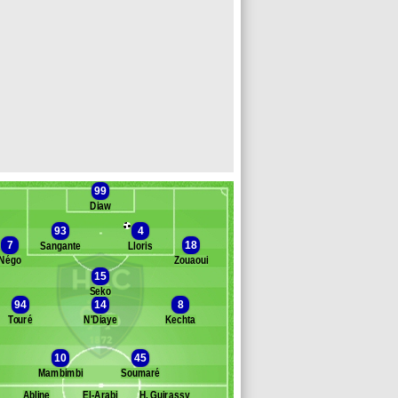
99
Diaw
93
4
7
18
Sangante
Lloris
Négo
Zouaoui
15
Seko
Banc des remplaçants
Le Havre
94
14
8
Touré
N'Diaye
Kechta
mli
yeremeh
10
45
hadra
Mambimbi
Soumaré
bonog
agadou
Abline
El-Arabi
H. Guirassy