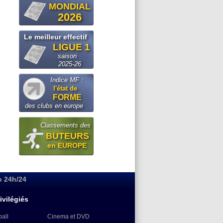
MONDIAL
2026
Le meilleur effectif
LIGUE 1
saison
2025-26
Indice MF :
l'état de
FORME
des clubs en europe
Classements des
BUTEURS
en EUROPE
o 24h/24
ivilégiés
ball
Cinema et DVD