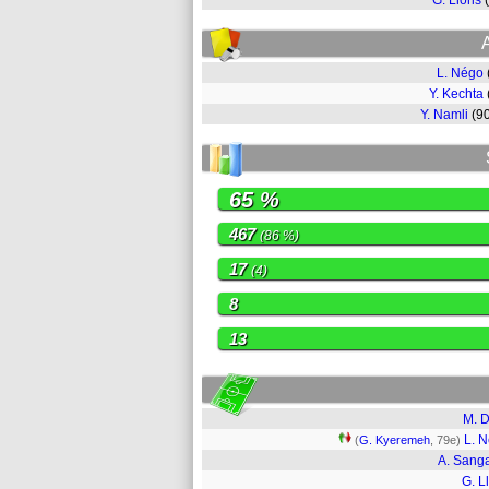
G. Lloris
L. Négo
Y. Kechta
Y. Namli
(9
65 %
467
(86 %)
17
(4)
8
13
M. 
L. 
(
G. Kyeremeh
, 79e)
A. Sang
G. Ll