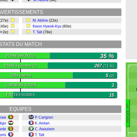
(90e)
M. Abline
(4e)
AVERTISSEMENTS
(27e)
M. Abline
(22e)
(40e)
Kwon Hyeok-Kyu
(60e)
0+2e)
T. Tati
(78e)
STATS DU MATCH
35 %
POSSESSION
(%)
PASSES
267
(réussies %)
(71 %)
TIRS
5
(cadrés)
(2)
CORNERS JOUES
3
FAUTES SUBIES
15
L
E
EQUIPES
Na
H
A
V
Diaw
P. Carlgren
K
R
E
Négo
K. Amian
K
ante
C. Awaziem
E
Z
oris
T. Tati