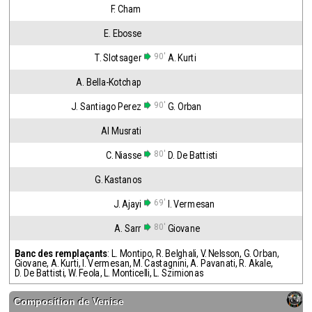
F. Cham
E. Ebosse
90'
T. Slotsager
A. Kurti
A. Bella-Kotchap
90'
J. Santiago Perez
G. Orban
Al Musrati
80'
C. Niasse
D. De Battisti
G. Kastanos
69'
J. Ajayi
I. Vermesan
80'
A. Sarr
Giovane
Banc des remplaçants
:
L. Montipo
,
R. Belghali
,
V. Nelsson
,
G. Orban
,
Giovane
,
A. Kurti
,
I. Vermesan
,
M. Castagnini
,
A. Pavanati
,
R. Akale
,
D. De Battisti
,
W. Feola
,
L. Monticelli
,
L. Szimionas
Composition de
Venise