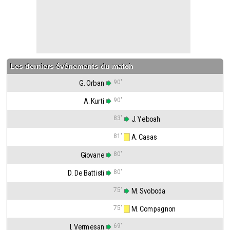
Contact / Signaler un bug
Recrutement Maxifoot
Mentions légales
Les derniers événements du match
site web Maxifoot.fr
90'
G. Orban
90'
A. Kurti
83'
 J. Yeboah
81'
 A. Casas
80'
Giovane
80'
D. De Battisti
75'
 M. Svoboda
75'
 M. Compagnon
69'
I. Vermesan