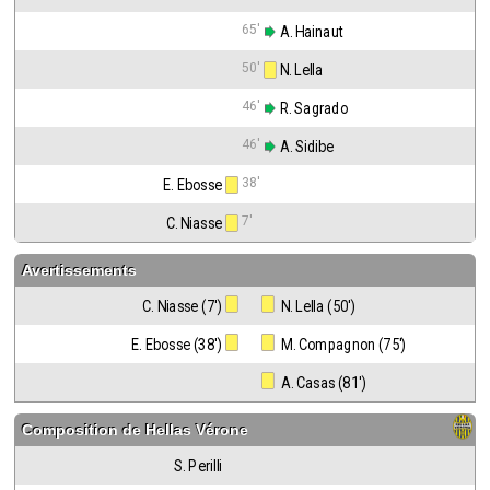
65'
 A. Hainaut
50'
 N. Lella
46'
 R. Sagrado
46'
 A. Sidibe
38'
E. Ebosse
7'
C. Niasse
Avertissements
C. Niasse (7')
 N. Lella (50')
E. Ebosse (38')
 M. Compagnon (75')
 A. Casas (81')
Composition de
Hellas Vérone
S. Perilli