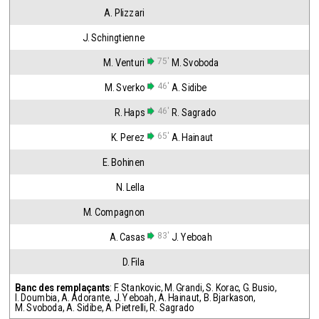
A. Plizzari
J. Schingtienne
75'
M. Venturi
M. Svoboda
46'
M. Sverko
A. Sidibe
46'
R. Haps
R. Sagrado
65'
K. Perez
A. Hainaut
E. Bohinen
N. Lella
M. Compagnon
83'
A. Casas
J. Yeboah
D. Fila
Banc des remplaçants
:
F. Stankovic
,
M. Grandi
,
S. Korac
,
G. Busio
,
I. Doumbia
,
A. Adorante
,
J. Yeboah
,
A. Hainaut
,
B. Bjarkason
,
M. Svoboda
,
A. Sidibe
,
A. Pietrelli
,
R. Sagrado