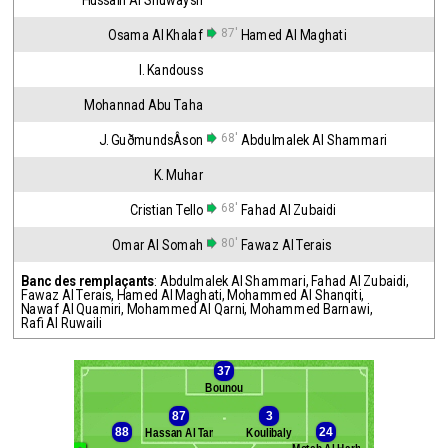
Hussain Al Shuwaysh
87'
Osama Al Khalaf
Hamed Al Maghati
I. Kandouss
Mohannad Abu Taha
68'
J. GuðmundsÂ­son
Abdulmalek Al Shammari
K. Muhar
68'
Cristian Tello
Fahad Al Zubaidi
80'
Omar Al Somah
Fawaz Al Terais
Banc des remplaçants
:
Abdulmalek Al Shammari
,
Fahad Al Zubaidi
,
Fawaz Al Terais
,
Hamed Al Maghati
,
Mohammed Al Shanqiti
,
Nawaf Al Quamiri
,
Mohammed Al Qarni
,
Mohammed Barnawi
,
Rafi Al Ruwaili