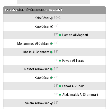
Les derniers événements du match
90+2'
Kaio César
90'
Kaio César
87'
 Hamed Al Maghati
83'
Mohammed Al Qahtani
83'
Khalid Al Ghannam
80'
 Fawaz Al Terais
74'
Nasser Al Dawsari
73'
Kaio César
68'
 Fahad Al Zubaidi
68'
 Abdulmalek Al Shammari
65'
Salem Al Dawsari