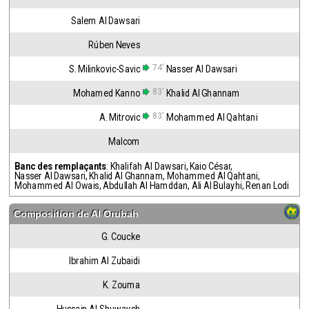
Salem Al Dawsari
Rúben Neves
74'
S. Milinkovic-Savic
Nasser Al Dawsari
83'
Mohamed Kanno
Khalid Al Ghannam
83'
A. Mitrovic
Mohammed Al Qahtani
Malcom
Banc des remplaçants
:
Khalifah Al Dawsari
,
Kaio César
,
Nasser Al Dawsari
,
Khalid Al Ghannam
,
Mohammed Al Qahtani
,
Mohammed Al Owais
,
Abdullah Al Hamddan
,
Ali Al Bulayhi
,
Renan Lodi
Composition de
Al Orubah
G. Coucke
Ibrahim Al Zubaidi
K. Zouma