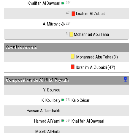
59'
Khalifah Al Dawsari
47'
 Ibrahim Al Zubaidi
28'
A. Mitrovic
3'
 Mohannad Abu Taha
Avertissements
 Mohannad Abu Taha (3')
 Ibrahim Al Zubaidi (47')
Composition de
Al Hilal Riyadh
Y. Bounou
73'
K. Koulibaly
Kaio César
Hassan Al Tambakti
59'
Hamad Al Yami
Khalifah Al Dawsari
Moteb Al Harbi