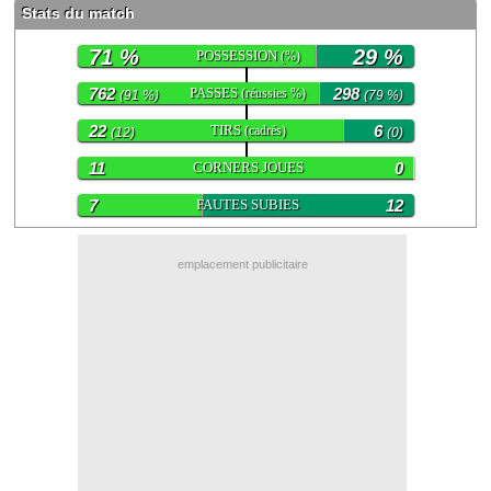
Stats du match
Contact / Signaler un bug
71 %
29 %
POSSESSION
(%)
Recrutement Maxifoot
762
PASSES
298
(réussies %)
(91 %)
(79 %)
Mentions légales
22
TIRS
6
(cadrés)
(12)
(0)
site web Maxifoot.fr
11
CORNERS JOUES
0
7
FAUTES SUBIES
12
emplacement publicitaire