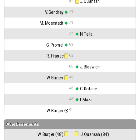
84'
 J. Quansah
79'
V. Gendrey
79'
M. Moerstedt
74'
 N. Tella
69'
G. Promel
62'
R. Hranac
60'
 J. Blaswich
48'
W. Burger
46'
 C. Kofane
46'
 I. Maza
9'
W. Burger
Avertissements
W. Burger (48')
 J. Quansah (84')