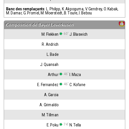
Banc des remplaçants
:
L. Philipp
,
K. Akpoguma
,
V. Gendrey
,
O. Kabak
,
M. Damar
,
G. Promel
,
M. Moerstedt
,
B. Toure
,
I. Bebou
Composition de
Bayer Leverkusen
60'
M. Flekken
J. Blaswich
R. Andrich
L. Bade
J. Quansah
46'
Arthur
I. Maza
46'
E. Fernandez
C. Kofane
A. Garcia
A. Grimaldo
M. Tillman
74'
E. Poku
N. Tella