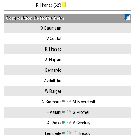
R. Hranac (62')
Composition de
Hoffenheim
O. Baumann
V. Coufal
R. Hranac
A. Hajdari
Bernardo
L. Avdullahu
W. Burger
79'
A. Kramaric
M. Moerstedt
69'
F. Asllani
G. Promel
79'
A. Prass
V. Gendrey
90+1'
T. Lemperle
I. Bebou