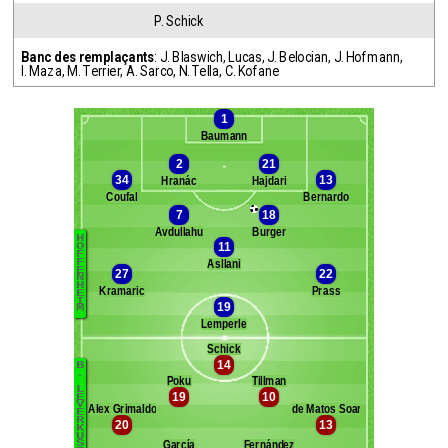
P. Schick
Banc des remplaçants
:
J. Blaswich
,
Lucas
,
J. Belocian
,
J. Hofmann
,
I. Maza
,
M. Terrier
,
A. Sarco
,
N. Tella
,
C. Kofane