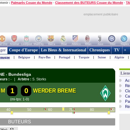
etenir :
Palmarès Coupe du Monde
-
Classement des BUTEURS Coupe du Monde
-
TA
emplacement publicitaire
n Utd
Arsenal
Liverpool
ManCity
Barca
Real
Atletico
Milan
Juve
Inter
Naples
ger
Coupe d'Europe
Les Bleus & International
Chroniques
TV
+
emagne
|
Belgique
|
Pays-Bas
|
Portugal
|
Turquie
|
Suisse
|
Algérie
|
Lien
NE - Bundesliga
eurs :
- |
Arbitre :
S. Storks
Ac
Ré
1
0
IM
WERDER BREME
Cl
Ca
(mi-tps: 1-0)
Pa
Ré
40
50
60
70
80
90
BUTEURS