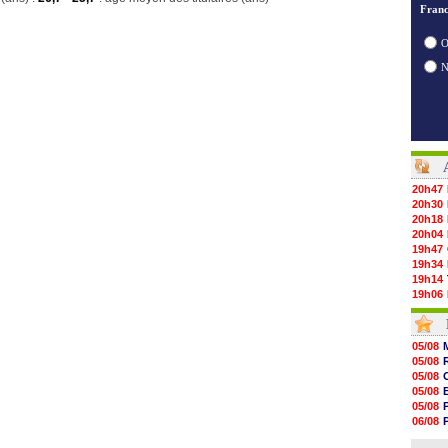
Franc
O
20h47
20h30
20h18
20h04
19h47
19h34
19h14
19h06
18h50
18h30
18h20
05/08
17h58
05/08
17h47
05/08
17h34
05/08
17h22
05/08
17h10
06/08
16h59
06/08
16h53