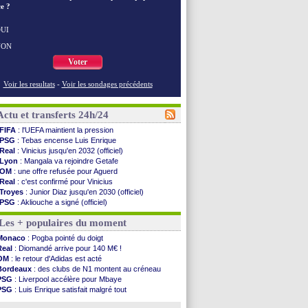
e ?
UI
NON
Voter
Voir les resultats
-
Voir les sondages précédents
Actu et transferts 24h/24
FIFA
: l'UEFA maintient la pression
PSG
: Tebas encense Luis Enrique
Real
: Vinicius jusqu'en 2032 (officiel)
Lyon
: Mangala va rejoindre Getafe
OM
: une offre refusée pour Aguerd
Real
: c'est confirmé pour Vinicius
Troyes
: Junior Diaz jusqu'en 2030 (officiel)
PSG
: Akliouche a signé (officiel)
OM
: une offre pour Bulka
Les + populaires du moment
PSG
: contrat signé pour Akliouche
Ouganda
: Owori battu à mort à Kampala
Monaco
: Pogba pointé du doigt
Arsenal
: Arteta veut créer une dynastie
Real
: Diomandé arrive pour 140 M€ !
Chelsea
: Palace a fait son offre pour Disasi
OM
: le retour d'Adidas est acté
FIFA
: le gouvernement espagnol s'en mêle
Bordeaux
: des clubs de N1 montent au créneau
PSG
: l'étonnante rumeur Gusto
PSG
: Liverpool accélère pour Mbaye
Bologne
: Dallinga est sur le marché
PSG
: Luis Enrique satisfait malgré tout
OM
: accord trouvé avec Man City pour Rulli
Barça
: Ferran Torres donne son feu vert au PSG
OM
: Medina vers Leverkusen pour 25 M€