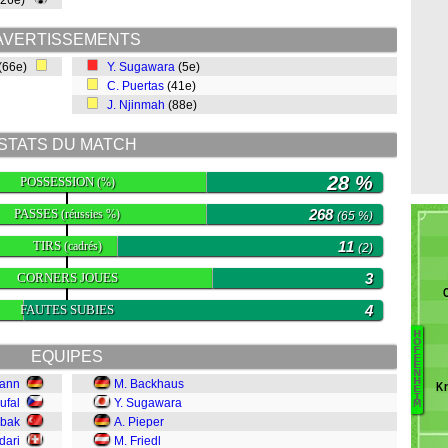
(26e)
AVERTISSEMENTS
(66e)
Y. Sugawara
(5e)
C. Puertas
(41e)
J. Njinmah
(88e)
STATS DU MATCH
28 %
POSSESSION
(%)
PASSES
268
(réussies %)
(65 %)
TIRS
11
(cadrés)
(2)
CORNERS JOUES
3
FAUTES SUBIES
4
H
O
F
EQUIPES
F
C
E
N
H
ann
M. Backhaus
P
Kr
E
I
ufal
Y. Sugawara
A
M
abak
A. Pieper
M
D
dari
M. Friedl