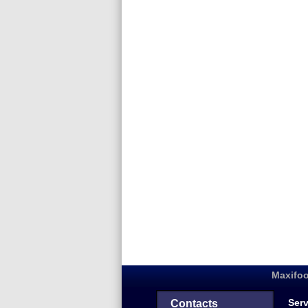
Maxifoo
Serv
Contacts