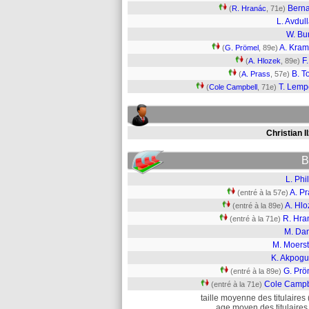
Bern
(
R. Hranác
, 71e)
L. Avdul
W. Bu
A. Kram
(
G. Prömel
, 89e)
F.
(
A. Hlozek
, 89e)
B. T
(
A. Prass
, 57e)
T. Lemp
(
Cole Campbell
, 71e)
Christian I
B
L. Phi
A. P
(entré à la 57e)
A. Hlo
(entré à la 89e)
R. Hra
(entré à la 71e)
M. Da
M. Moerst
K. Akpog
G. Prö
(entré à la 89e)
Cole Campb
(entré à la 71e)
taille moyenne des titulaires 
age moyen des titulaires 