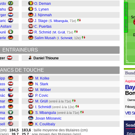
H
ardo
O. Deman
W
B
E
Hl
lahu
S. Lynen
R
D
K
E
Pr
rger
J. Njinmah
R
Sc
M
Ph
aric
J. Stage
(
S. Mbangula
, 71e)
B
R
M
E
 Asllani
C. Puertas
M
S
E
ouré
R. Schmid
(
M. Grüll
, 71e)
Gr
erle
Salim Musah
(
I. Schmidt
, 12e)
Co
W
ENTRAINEURS
St
Ko
lzer
Daniel Thioune
ANCS DE TOUCHE
Bund
lipp
M. Kolke
Augsbo
rass
N. Stark
Bay
zek
M. Wöber
Bor
nác
P. Covic
Darms
mar
M. Grüll
(entré à la 71e)
edt
I. Schmidt
Fribourg
(entré à la 12e)
uma
S. Mbangula
VfB St
(entré à la 71e)
mel
Jovan Milosevic
ell
K. Coulibaly
Sond
(cm) :
184,5
183,6
: taille moyenne des titulaires (cm)
Zidan
(ans) :
26,7
25,7
: age moyen des titulaires (ans)