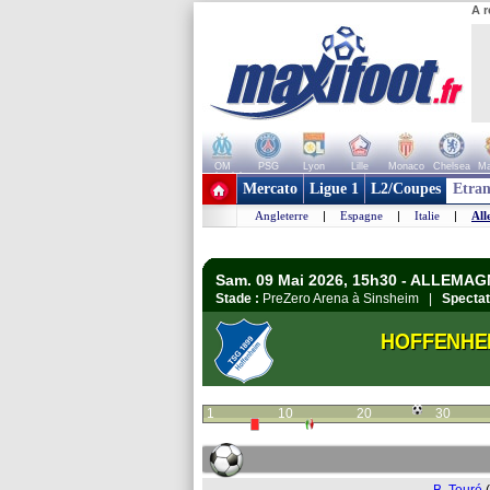
A r
OM
PSG
Lyon
Lille
Monaco
Chelsea
Ma
+ de clubs
Mercato
Ligue 1
L2/Coupes
Etran
Angleterre
|
Espagne
|
Italie
|
All
Sam. 09 Mai 2026, 15h30 - ALLEMAG
Stade :
PreZero Arena à Sinsheim |
Spectat
HOFFENHE
1
10
20
30