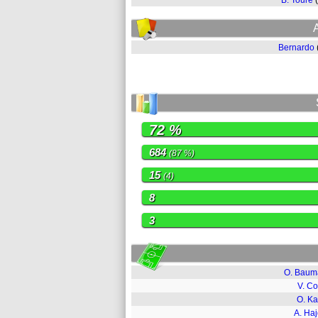
B. Touré
Bernardo
72 %
684
(87 %)
15
(4)
8
3
O. Baum
V. Co
O. K
A. Haj