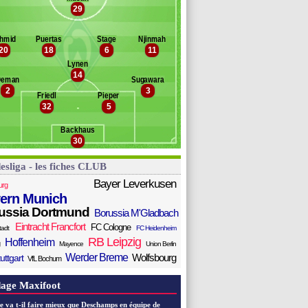
ranác
29
anc des remplaçants
Werder Breme
ozek
. Coulibaly
ass
hmid
Puertas
Stage
Njinmah
ilosevic
ilipp
20
18
6
11
bangula
Lynen
chmidt
14
Deman
Sugawara
üll
2
3
vic
Friedl
Pieper
32
5
öber
ark
Backhaus
lke
30
esliga - les fiches CLUB
Bayer Leverkusen
urg
ern Munich
ussia Dortmund
Borussia M'Gladbach
Eintracht Francfort
FC Cologne
tadt
FC Heidenheim
RB Leipzig
Hoffenheim
Mayence
Union Berlin
Werder Breme
Wolfsbourg
uttgart
VfL Bochum
age Maxifoot
e va t-il faire mieux que Deschamps en équipe de