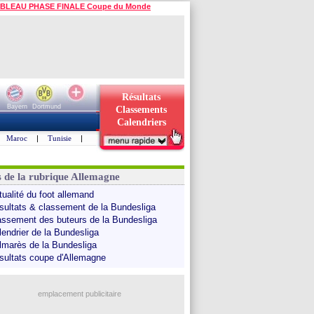
BLEAU PHASE FINALE Coupe du Monde
Résultats
Bayern
Dortmund
Classements
Calendriers
Maroc
|
Tunisie
|
s de la rubrique Allemagne
tualité du foot allemand
sultats & classement de la Bundesliga
assement des buteurs de la Bundesliga
lendrier de la Bundesliga
lmarès de la Bundesliga
sultats coupe d'Allemagne
emplacement publicitaire