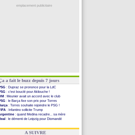
Real
: une nouvelle offre pour Vinicius
Uruguay
: Forlan nommé sélectionneur (officiel)
emplacement publicitaire
Séville
: Juanlu signe à Bournemouth (officiel)
PSG
: Ndjantou heureux d'avoir rejoué
Real
: Diomandé pour 140 M€ ! (officiel)
Man City
: Rodri préfère le Barça au Real !
Rennes
: Aït Boudlal veut rejoindre Fulham
Voir les brèves précédentes
Ça a fait le buzz depuis 7 jours
PSG
: Dupraz se prononce pour la LdC
PSG
: c'est bouclé pour Akliouche !
OM
: Meunier avait un accord avec le club
PSG
: le Barça fixe son prix pour Torres
Barça
: Torres souhaite rejoindre le PSG !
FIFA
: Infantino sollicite Trump
Argentine
: quand Medina recadre... sa mère
Real
: le démenti de Leipzig pour Diomandé
OM
: Paixão attire un 2e club anglais
FIFA
: le conseiller d'Infantino démissionne !
A SUIVRE