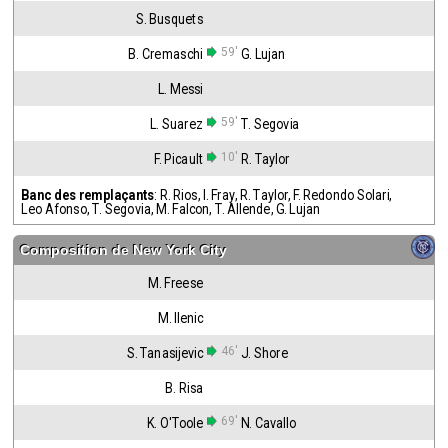
S. Busquets
59'
B. Cremaschi
G. Lujan
L. Messi
59'
L. Suarez
T. Segovia
10'
F. Picault
R. Taylor
Banc des remplaçants
:
R. Rios
,
I. Fray
,
R. Taylor
,
F. Redondo Solari
,
Leo Afonso
,
T. Segovia
,
M. Falcon
,
T. Allende
,
G. Lujan
Composition de
New York City
M. Freese
M. Ilenic
46'
S. Tanasijevic
J. Shore
B. Risa
69'
K. O'Toole
N. Cavallo