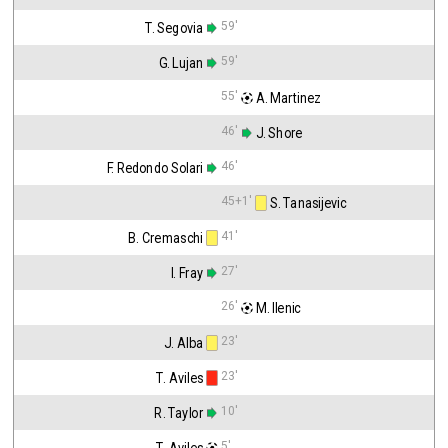
59'
T. Segovia
59'
G. Lujan
55'
 A. Martinez
46'
 J. Shore
46'
F. Redondo Solari
45+1'
 S. Tanasijevic
41'
B. Cremaschi
27'
I. Fray
26'
 M. Ilenic
23'
J. Alba
23'
T. Aviles
10'
R. Taylor
5'