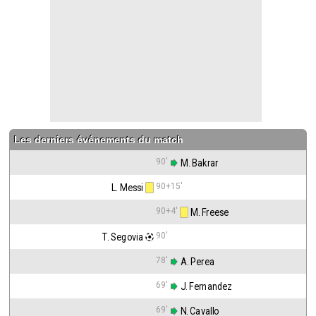
Contact / Signaler un bug
Recrutement Maxifoot
Mentions légales
site web Maxifoot.fr
Les derniers événements du match
90'
 M. Bakrar
90+15'
L. Messi
90+4'
 M. Freese
90'
T. Segovia
78'
 A. Perea
69'
 J. Fernandez
69'
 N. Cavallo