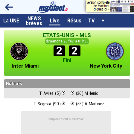
NEWS
A la UNE
La UNE
Live
Résus
TV
+
brèves
Dernières brèves
ETATS-UNIS - MLS
Live / Matchs en direct
dimanche 23 fév. à 01h30
2
2
Résultats et Classements
-
Fini
Class. buteurs européens
Inter Miami
New York City
Programme TV foot
Buteurs
Vidéos
T. Aviles  (5')
 (26') M. Ilenic
Sondages
T. Segovia  (90')
 (55') A. Martinez
Tableau transferts L1
Taille de la police
emplacement publicitaire
Paramètrages / Options