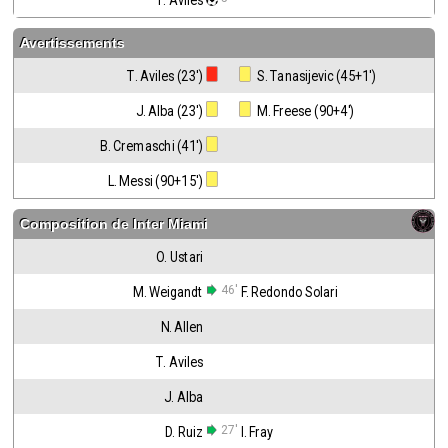
T. Aviles
Avertissements
T. Aviles (23')
 S. Tanasijevic (45+1')
J. Alba (23')
 M. Freese (90+4')
B. Cremaschi (41')
L. Messi (90+15')
Composition de
Inter Miami
O. Ustari
46'
M. Weigandt
F. Redondo Solari
N. Allen
T. Aviles
J. Alba
27'
D. Ruiz
I. Fray