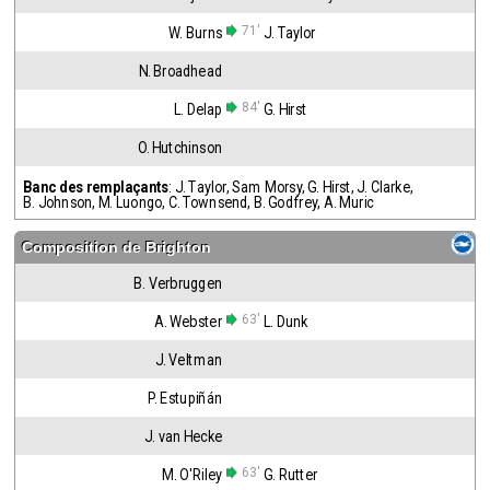
71'
W. Burns
J. Taylor
N. Broadhead
84'
L. Delap
G. Hirst
O. Hutchinson
Banc des remplaçants
:
J. Taylor
,
Sam Morsy
,
G. Hirst
,
J. Clarke
,
B. Johnson
,
M. Luongo
,
C. Townsend
,
B. Godfrey
,
A. Muric
Composition de
Brighton
B. Verbruggen
63'
A. Webster
L. Dunk
J. Veltman
P. Estupiñán
J. van Hecke
63'
M. O'Riley
G. Rutter