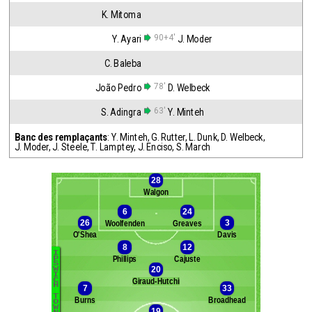
K. Mitoma
90+4'
Y. Ayari
J. Moder
C. Baleba
78'
João Pedro
D. Welbeck
63'
S. Adingra
Y. Minteh
Banc des remplaçants
:
Y. Minteh
,
G. Rutter
,
L. Dunk
,
D. Welbeck
,
J. Moder
,
J. Steele
,
T. Lamptey
,
J. Enciso
,
S. March