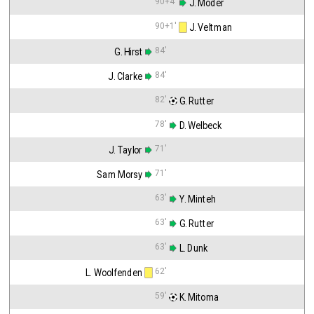
90+4'
 J. Moder
90+1'
 J. Veltman
84'
G. Hirst
84'
J. Clarke
82'
 G. Rutter
78'
 D. Welbeck
71'
J. Taylor
71'
Sam Morsy
63'
 Y. Minteh
63'
 G. Rutter
63'
 L. Dunk
62'
L. Woolfenden
59'
 K. Mitoma