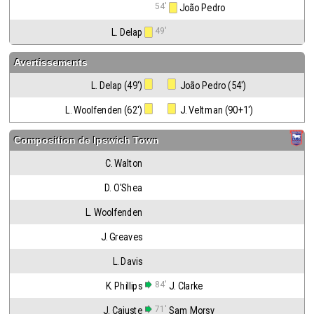
54'
 João Pedro
49'
L. Delap
Avertissements
L. Delap (49')
 João Pedro (54')
L. Woolfenden (62')
 J. Veltman (90+1')
Composition de
Ipswich Town
C. Walton
D. O'Shea
L. Woolfenden
J. Greaves
L. Davis
84'
K. Phillips
J. Clarke
71'
J. Cajuste
Sam Morsy