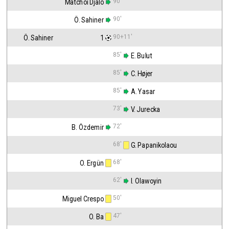
90'
Matchoi Djaló
90'
Ö. Sahiner
90+11'
Ö. Sahiner                                  1
85'
 E. Bulut
85'
 C. Højer
85'
 A. Yasar
73'
 V. Jurecka
72'
B. Özdemir
68'
 G. Papanikolaou
68'
O. Ergün
62'
 I. Olawoyin
50'
Miguel Crespo
47'
O. Ba