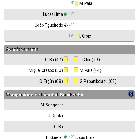
44'
 M. Pala
42'
Lucas Lima
21'
João Figueiredo
19'
 I. Grbic
Avertissements
O. Ba (47')
 I. Grbic (19')
Miguel Crespo (50')
 M. Pala (44')
O. Ergün (68')
 G. Papanikolaou (68')
Composition de
Istanbul Basaksehir
M. Sengezer
J. Opoku
O. Ba
42'
H. Güreler
Lucas Lima