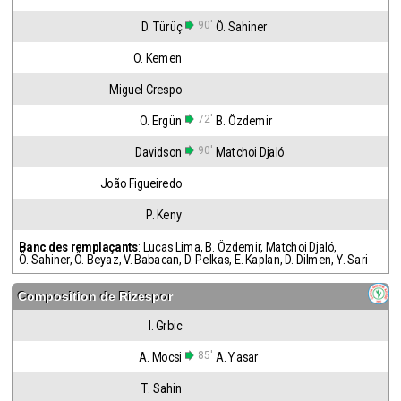
90'
D. Türüç
Ö. Sahiner
O. Kemen
Miguel Crespo
72'
O. Ergün
B. Özdemir
90'
Davidson
Matchoi Djaló
João Figueiredo
P. Keny
Banc des remplaçants
:
Lucas Lima
,
B. Özdemir
,
Matchoi Djaló
,
Ö. Sahiner
,
Ö. Beyaz
,
V. Babacan
,
D. Pelkas
,
E. Kaplan
,
D. Dilmen
,
Y. Sari
Composition de
Rizespor
I. Grbic
85'
A. Mocsi
A. Yasar
T. Sahin