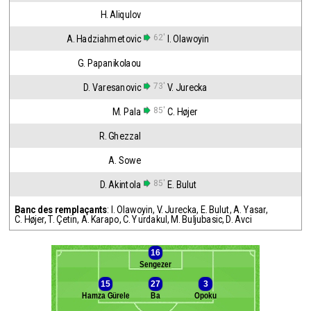
H. Aliqulov
62'
A. Hadziahmetovic
I. Olawoyin
G. Papanikolaou
73'
D. Varesanovic
V. Jurecka
85'
M. Pala
C. Højer
R. Ghezzal
A. Sowe
85'
D. Akintola
E. Bulut
Banc des remplaçants
:
I. Olawoyin
,
V. Jurecka
,
E. Bulut
,
A. Yasar
,
C. Højer
,
T. Çetin
,
A. Karapo
,
C. Yurdakul
,
M. Buljubasic
,
D. Avci