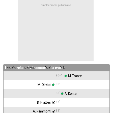
Contact / Signaler un bug
emplacement publicitaire
Recrutement Maxifoot
Mentions légales
site web Maxifoot.fr
Les derniers événements du match
90+1'
 M. Traore
88'
M. Olivieri
85'
 A. Konte
84'
D. Frattesi
83'
A. Pinamonti