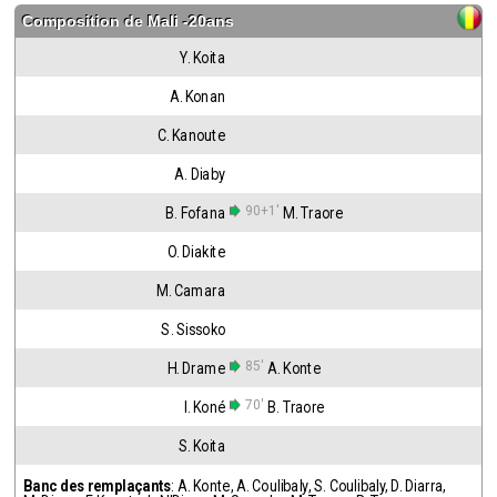
Composition de
Mali -20ans
Y. Koita
A. Konan
C. Kanoute
A. Diaby
90+1'
B. Fofana
M. Traore
O. Diakite
M. Camara
S. Sissoko
85'
H. Drame
A. Konte
70'
I. Koné
B. Traore
S. Koita
Banc des remplaçants
:
A. Konte
,
A. Coulibaly
,
S. Coulibaly
,
D. Diarra
,