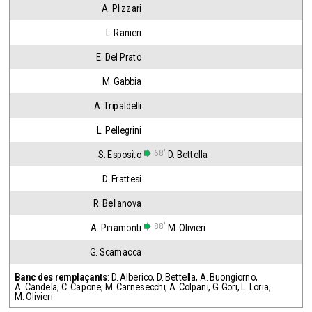
A. Plizzari
L. Ranieri
E. Del Prato
M. Gabbia
A. Tripaldelli
L. Pellegrini
68'
S. Esposito
D. Bettella
D. Frattesi
R. Bellanova
88'
A. Pinamonti
M. Olivieri
G. Scamacca
Banc des remplaçants
:
D. Alberico
,
D. Bettella
,
A. Buongiorno
,
A. Candela
,
C. Capone
,
M. Carnesecchi
,
A. Colpani
,
G. Gori
,
L. Loria
,
M. Olivieri