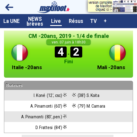
NEWS
A la UNE
La UNE
Live
Résus
TV
+
brèves
Dernières brèves
CM -20ans, 2019 - 1/4 de finale
Live / Matchs en direct
ven. 07 juin à 18h30
4
2
Résultats et Classements
-
Fini
Class. buteurs européens
Italie -20ans
Mali -20ans
Programme TV foot
Buteurs
Vidéos
I. Koné  (12', csc)
 (38') S. Koita
Sondages
A. Pinamonti  (60')
 (79') M. Camara
Tableau transferts L1
A. Pinamonti  (83', pen.)
Taille de la police
D. Frattesi  (84')
Paramètrages / Options