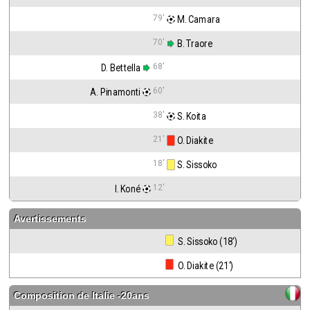
79'
 M. Camara
70'
 B. Traore
68'
D. Bettella
60'
A. Pinamonti
38'
 S. Koita
21'
 O. Diakite
18'
 S. Sissoko
12'
I. Koné
Avertissements
 S. Sissoko (18')
 O. Diakite (21')
Composition de
Italie -20ans