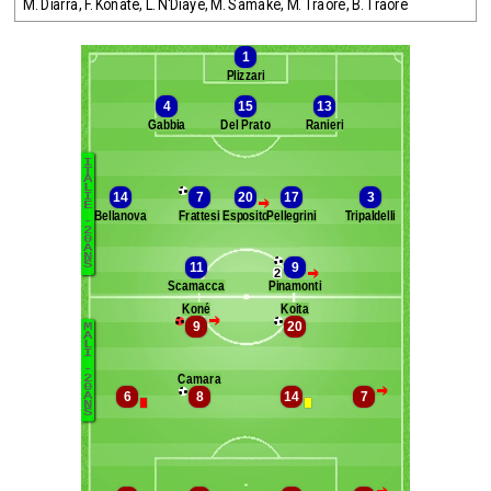
M. Diarra
,
F. Konate
,
L. N'Diaye
,
M. Samake
,
M. Traore
,
B. Traore