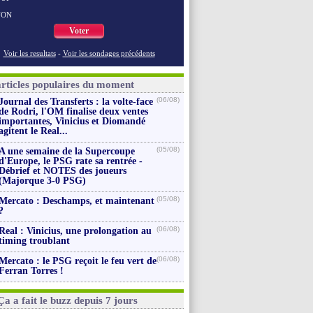
NON
Voter
Voir les resultats
-
Voir les sondages précédents
articles populaires du moment
(06/08)
Journal des Transferts : la volte-face
de Rodri, l'OM finalise deux ventes
importantes, Vinicius et Diomandé
agitent le Real...
(05/08)
A une semaine de la Supercoupe
d'Europe, le PSG rate sa rentrée -
Débrief et NOTES des joueurs
(Majorque 3-0 PSG)
(05/08)
Mercato : Deschamps, et maintenant
?
(06/08)
Real : Vinicius, une prolongation au
timing troublant
(06/08)
Mercato : le PSG reçoit le feu vert de
Ferran Torres !
Ça a fait le buzz depuis 7 jours