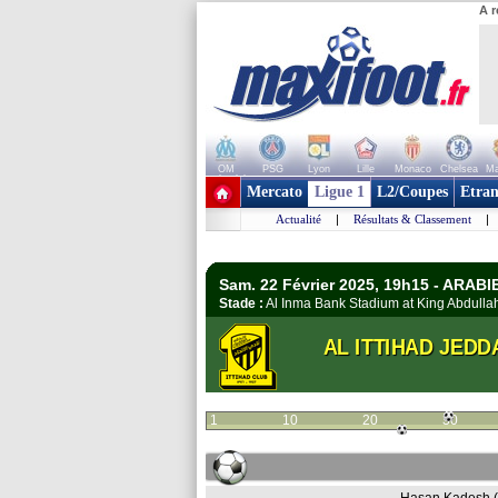
A r
OM
PSG
Lyon
Lille
Monaco
Chelsea
Ma
+ de clubs
Mercato
Ligue 1
L2/Coupes
Etran
Actualité
|
Résultats & Classement
|
Sam. 22 Février 2025, 19h15 - ARAB
Stade :
Al Inma Bank Stadium at King Abdulla
AL ITTIHAD JEDD
1
10
20
30