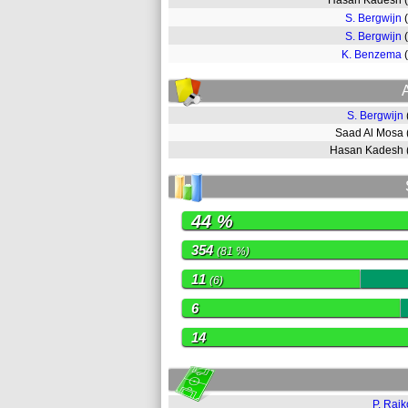
Hasan Kadesh 
S. Bergwijn
S. Bergwijn
K. Benzema
S. Bergwijn
Saad Al Mosa
Hasan Kadesh
44 %
354
(81 %)
11
(6)
6
14
P. Rajk