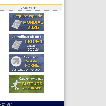
A SUIVRE
L'equipe type de
MONDIAL
2026
Le meilleur effectif
LIGUE 1
saison
2025-26
Indice MF :
l'état de
FORME
des clubs en europe
Classements des
BUTEURS
en EUROPE
o 24h/24