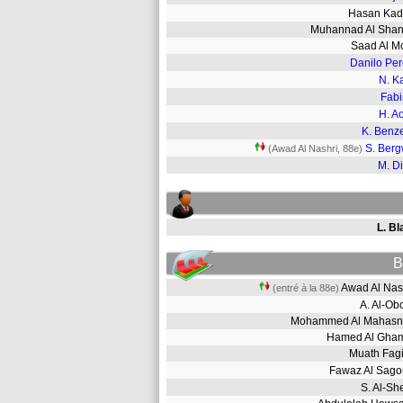
Hasan Ka
Muhannad Al Shan
Saad Al 
Danilo Per
N. K
Fab
H. A
K. Ben
S. Berg
(Awad Al Nashri, 88e)
M. D
L. Bl
B
Awad Al Na
(entré à la 88e)
A. Al-O
Mohammed Al Maha
Hamed Al Gh
Muath Fa
Fawaz Al Sag
S. Al-S