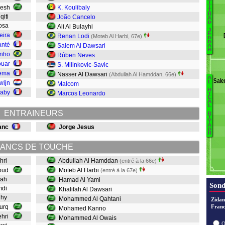
T
T
desh
K. Koulibaly
I
H
qiti
João Cancelo
A
A
D
Mosa
Ali Al Bulayhi
A
J
E
eira
Renan Lodi
(Moteb Al Harbi, 67e)
D
D
anté
Salem Al Dawsari
A
H
inho
Rúben Neves
A
ouar
S. Milinkovic-Savic
zema
Nasser Al Dawsari
(Abdullah Al Hamddan, 66e)
A
Sale
B
wijn
L
Malcom
H
iaby
Marcos Leonardo
I
L
A
L
ENTRAINEURS
R
I
K
Y
A
anc
Jorge Jesus
D
H
ANCS DE TOUCHE
H
M
shri
Abdullah Al Hamddan
(entré à la 66e)
boud
Moteb Al Harbi
(entré à la 67e)
snah
Hamad Al Yami
Sond
amdi
Khalifah Al Dawsari
gihy
Mohammed Al Qahtani
Zidan
ourq
Franc
Mohamed Kanno
hehri
Mohammed Al Owais
O