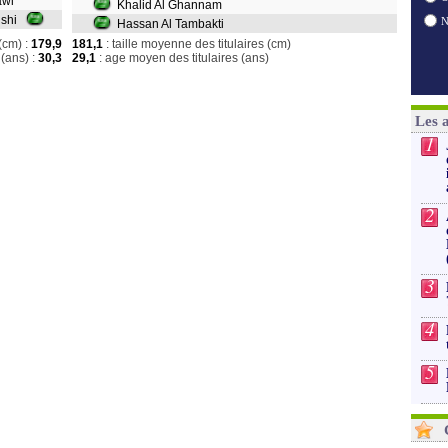
sawi
Khalid Al Ghannam
Bishi
Hassan Al Tambakti
(cm) :
179,9
181,1
: taille moyenne des titulaires (cm)
(ans) :
30,3
29,1
: age moyen des titulaires (ans)
Les 
1
2
3
4
5