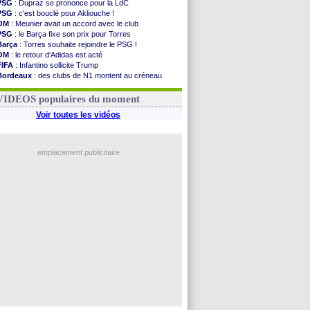
PSG
: Dupraz se prononce pour la LdC
PSG
: c'est bouclé pour Akliouche !
OM
: Meunier avait un accord avec le club
PSG
: le Barça fixe son prix pour Torres
Barça
: Torres souhaite rejoindre le PSG !
OM
: le retour d'Adidas est acté
FIFA
: Infantino sollicite Trump
Bordeaux
: des clubs de N1 montent au créneau
Argentine
: quand Medina recadre... sa mère
Real
: le démenti de Leipzig pour Diomandé
VIDEOS populaires du moment
Voir toutes les vidéos
emplacement publicitaire