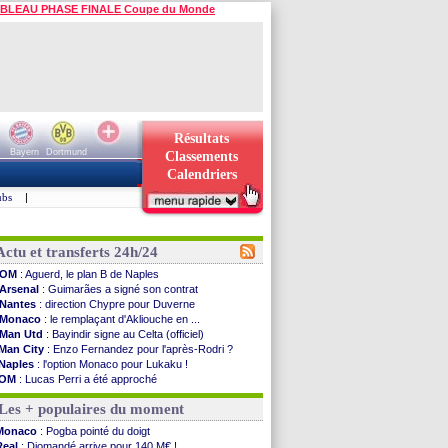
BLEAU PHASE FINALE Coupe du Monde
Résultats
Bayern
Dortmund
Classements
Calendriers
ubs
|
Actu et transferts 24h/24
OM
: Aguerd, le plan B de Naples
Arsenal
: Guimarães a signé son contrat
Nantes
: direction Chypre pour Duverne
Monaco
: le remplaçant d'Akliouche en ...
Man Utd
: Bayindir signe au Celta (officiel)
Man City
: Enzo Fernandez pour l'après-Rodri ?
Naples
: l'option Monaco pour Lukaku !
OM
: Lucas Perri a été approché
PSG
: le coach de l'Ajax insiste pour Godts
Les + populaires du moment
PSG
: une 2e offre en préparation pour Godts
Francfort
: Dina Ebimbe signe à Schalke (off.)
Monaco
: Pogba pointé du doigt
Strasbourg
: Saïdou Sow prêté à Nantes (off.)
Real
: Diomandé arrive pour 140 M€ !