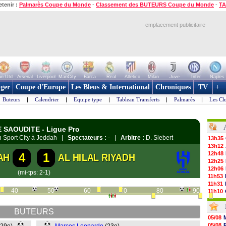
etenir :
Palmarès Coupe du Monde
-
Classement des BUTEURS Coupe du Monde
-
TA
emplacement publicitaire
n Utd
Arsenal
Liverpool
ManCity
Barca
Real
Atletico
Milan
Juve
Inter
Naples
ger
Coupe d'Europe
Les Bleus & International
Chroniques
TV
+
Buteurs
|
Calendrier
|
Equipe type
|
Tableau Transferts
|
Palmarès
|
Les Cl
IE SAOUDITE - Ligue Pro
h Sport City à Jeddah |
Spectateurs :
- |
Arbitre :
D. Siebert
13h35
13h12
12h48
4
1
AH
AL HILAL RIYADH
12h25
12h06
(mi-tps: 2-1)
11h53
11h31
40
50
60
70
80
90
11h10
10h52
10h33
BUTEURS
10h12
05/08
10h09
05/08