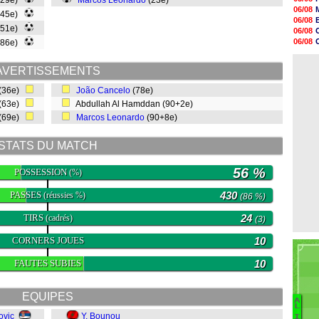
(29e)
Marcos Leonardo
(23e)
10h05
06/08
(45e)
09h44
06/08
09h24
(51e)
06/08
09h06
06/08
(86e)
08h44
06/08
08h22
06/08
06/08
AVERTISSEMENTS
06/08
(36e)
João Cancelo
(78e)
06/08
06/08
 (63e)
Abdullah Al Hamddan (90+2e)
06/08
 (69e)
Marcos Leonardo
(90+8e)
06/08
STATS DU MATCH
56 %
POSSESSION
(%)
PASSES
430
(réussies %)
(86 %)
TIRS
24
(cadrés)
(3)
CORNERS JOUES
10
FAUTES SUBIES
10
EQUIPES
A
Ba
L
ovic
Y. Bounou
I