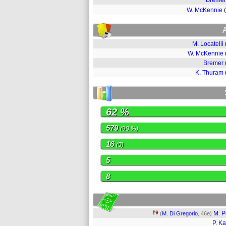
Bremer
W. McKennie
M. Locatelli
W. McKennie
Bremer
K. Thuram
62 %
579
(90 %)
16
(5)
5
8
M. P
(
M. Di Gregorio
, 46e)
P. Ka