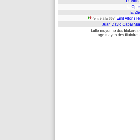
D. Vlah
L. Ope
E. Zh
Emil Alfons H
(entré à la 83e)
Juan David Cabal Muri
taille moyenne des titulaires 
age moyen des titulaires 