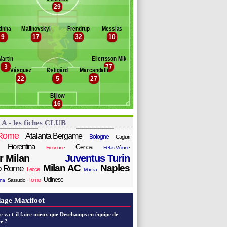
29
stic
Banc des remplaçants
Genoa
lik
retti
tinha
Malinovskyi
Frendrup
Messias
atterstrom
tti
9
17
32
10
insoglio
morim
i Gregorio
oa
Martín
Ellertsson Mikael
aldanzi
3
77
Vásquez
Østigård
Marcandalli
sini
22
5
27
kuban
belli
Bijlow
16
Ekhator Osayuki
ommariva
 A - les fiches CLUB
ali
Rome
Atalanta Bergame
Bologne
Cagliari
Fiorentina
Genoa
Frosinone
Hellas Vérone
er Milan
Juventus Turin
Milan AC
Naples
o Rome
Lecce
Monza
Udinese
Torino
ana
Sassuolo
age Maxifoot
e va t-il faire mieux que Deschamps en équipe de
e ?