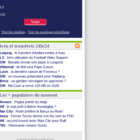
UI
NON
Voter
Voir les resultats
-
Voir les sondages précédents
Actu et transferts 24h/24
Leipzig
: le transfert d'Asllani tombe à l'eau
L3
: 1ère utilisation du Football Video Support
OM
: Benatia envoie une pique à Longoria
Villarreal
: Al-Ahli veut Pape Gueye
Lyon
: la dernière saison de Fonseca ?
OM
: un nouveau prétendant pour Højbjerg
Brest
: un gardien norvégien en approche ?
OM
: McCourt a versé 120 M€ en 2026
PSG
: 4 retours dans le groupe face à Man Utd ...
Les + populaires du moment
Nice
: Kevin Carlos va partir en Italie
L1
: prison avec sursis requis contre un arbitre
Monaco
: Pogba pointé du doigt
Leganés
: c'est signé pour Luca Zidane (off.)
OM
: le club prêt à libérer Kondogbia ?
Atletico
: Ruggeri en route pour Aston Villa
Man City
: Rodri préfère le Barça au Real !
Monaco
: Filipe Luis soutient Biereth
Barça
: Ferran Torres donne son feu vert au PSG
Lyon
: Mangala prêté à Getafe (officiel)
OM
: accord trouvé avec Man City pour Rulli
PSG
: Nsoki va signer en Croatie
PSG
: l'étonnante rumeur Gusto
Arsenal
: Naples vise Gabriel Jesus
OM
: une offre pour Bulka
Real
: Mastantuono prêté à la Fiorentina (off.)
Ouganda
: Owori battu à mort à Kampala
Man City
: accord avec le Barça pour Rodri ?
emplacement publicitaire