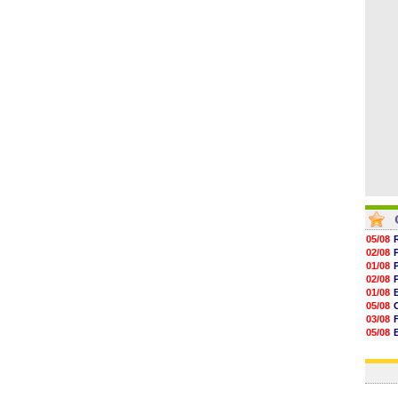
16h27
16h22
16h07
15h46
15h41
05/08
02/08
01/08
02/08
01/08
05/08
03/08
05/08
03/08
03/08