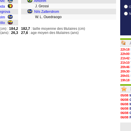
ovic
Amorim
J. Grossi
nda
O
egrova
Nils Zatterstrom
W. L. Ouedraogo
olm
llo
(cm) :
184,2
182,7
: taille moyenne des titulaires (cm)
(ans) :
26,3
27,6
: age moyen des titulaires (ans)
22h18
22h00
21h42
21h10
20h46
20h30
20h01
19h18
19h09
18h48
18h37
05/08
18h29
06/08
17h58
06/08
17h46
06/08
17h32
06/08
17h16
06/08
16h59
06/08
16h37
06/08
16h33