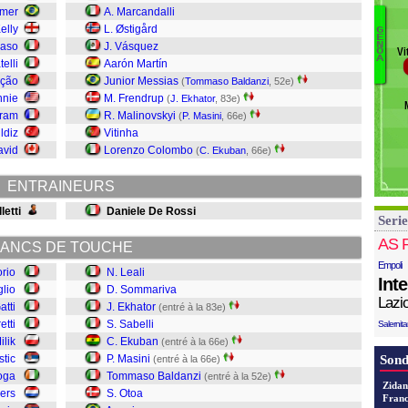
mer
A. Marcandalli
Ko
elly
L. Østigård
Mi
G
E
N
iaso
J. Vásquez
Mi
Vi
O
Z
A
elli
Aarón Martín
Ga
P
ição
Junior Messias
(
Tommaso Baldanzi
, 52e)
A
D
nnie
M. Frendrup
(
J. Ekhator
, 83e)
Ot
uram
R. Malinovskyi
(
P. Masini
, 66e)
B
ildiz
Vitinha
Ma
avid
Lorenzo Colombo
(
C. Ekuban
, 66e)
E
Sa
ENTRAINEURS
S
letti
Daniele De Rossi
Serie
Le
AS 
ANCS DE TOUCHE
Empoli
orio
N. Leali
Int
glio
D. Sommariva
Lazi
atti
J. Ekhator
(entré à la 83e)
etti
S. Sabelli
Salernit
ilik
C. Ekuban
(entré à la 66e)
stic
P. Masini
Sond
(entré à la 66e)
oga
Tommaso Baldanzi
(entré à la 52e)
Zidan
ers
S. Otoa
Franc