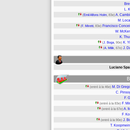
Bre
L. K
A. Camb
(
Emil Alfons Holm
, 83e)
M. Locat
Francisco Conce
(
F. Miretti
, 83e)
W. McKe
K. Th
K. Y
(
J. Boga
, 90e)
J. D
(
A. Milik
, 67e)
Luciano Spal
B
M. Di Greg
(entré à la 46e)
C. Pinso
F. G
F. Mir
(entré à la 83e)
A. M
(entré à la 67e)
F. Ko
J. B
(entré à la 90e)
T. Koopmein