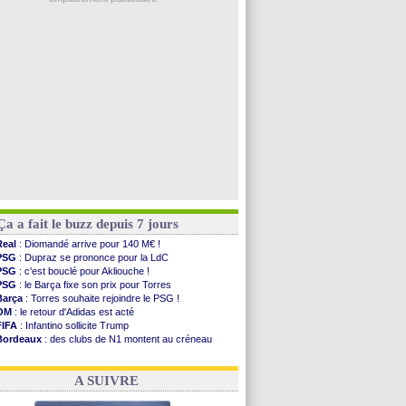
Rennes
: Haise a prolongé (officiel)
Palace
: Tomiyasu a convaincu (officiel)
OM
: B. Genesio - "ce n'est pas idéal"
TFC
: Sion Oppong signe pour 4 ans (officiel)
PSG
: Liverpool va proposer 115 M€ pour ...
Voir les brèves précédentes
Ça a fait le buzz depuis 7 jours
Real
: Diomandé arrive pour 140 M€ !
PSG
: Dupraz se prononce pour la LdC
PSG
: c'est bouclé pour Akliouche !
PSG
: le Barça fixe son prix pour Torres
Barça
: Torres souhaite rejoindre le PSG !
OM
: le retour d'Adidas est acté
FIFA
: Infantino sollicite Trump
Bordeaux
: des clubs de N1 montent au créneau
Argentine
: quand Medina recadre... sa mère
Real
: le démenti de Leipzig pour Diomandé
A SUIVRE