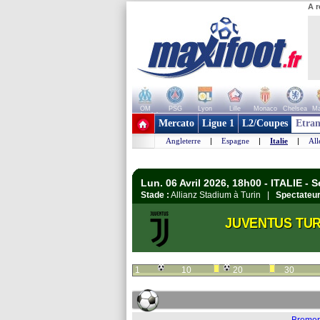
A r
OM
PSG
Lyon
Lille
Monaco
Chelsea
Ma
+ de clubs
Mercato
Ligue 1
L2/Coupes
Etran
Angleterre
|
Espagne
|
Italie
|
Al
Lun. 06 Avril 2026, 18h00 - ITALIE - S
Stade :
Allianz Stadium à Turin |
Spectateur
JUVENTUS TUR
1
10
20
30