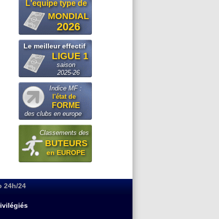
L'equipe type de
MONDIAL
2026
Le meilleur effectif
LIGUE 1
saison
2025-26
Indice MF :
l'état de
FORME
des clubs en europe
Classements des
BUTEURS
en EUROPE
o 24h/24
ivilégiés