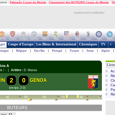
etenir :
Palmarès Coupe du Monde
-
Classement des BUTEURS Coupe du Monde
-
TA
emplacement publicitaire
n Utd
Arsenal
Liverpool
ManCity
Barca
Real
Atletico
Milan
Juve
Inter
Naples
ger
Coupe d'Europe
Les Bleus & International
Chroniques
TV
+
lemagne
|
Belgique
|
Pays-Bas
|
Portugal
|
Turquie
|
Suisse
|
Algérie
|
Liens
érie A
s :
- |
Arbitre :
D. Massa
Act
Ré
2
0
IN
GENOA
Cl
Cal
(mi-tps: 2-0)
Pa
Ré
40
50
60
70
80
90
BUTEURS