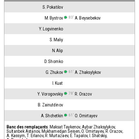
S. Pokatilov
83'
M. Bystrov
A. Beysebekov
Y. Logvinenko
S. Maliy
N. Alip
D. Shomko
61'
G. Zhukov
A. Zhaksylykov
I. Kuat
78'
Y. Vorogovskiy
R. Orazov
B. Zainutdinov
61'
A. Shchetkin
O. Omirtayev
Banc des remplaçants
:
Maksat Taykenov
,
Aybar Zhaksylykov
,
Sultanbek Astanov
,
Mukhamedjan Seisen
,
O. Omirtayev
,
R. Orazov
,
A. Kassym
,
T. Erlanov
,
R. Murtazaev
,
E. Tapalov
,
I. Shatskiy
,