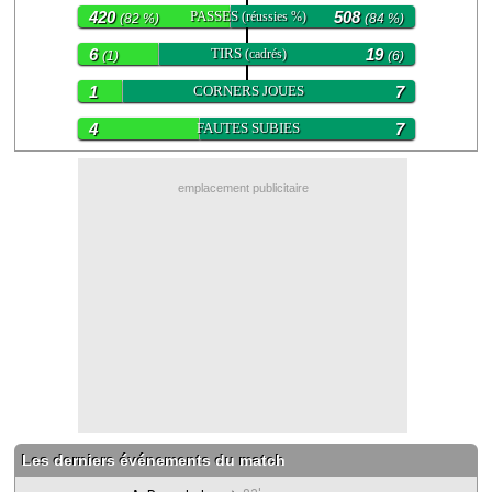
420
PASSES
508
(réussies %)
(82 %)
(84 %)
Contact / Signaler un bug
6
TIRS
19
(cadrés)
(1)
(6)
Recrutement Maxifoot
1
CORNERS JOUES
7
Mentions légales
4
FAUTES SUBIES
7
site web Maxifoot.fr
emplacement publicitaire
Les derniers événements du match