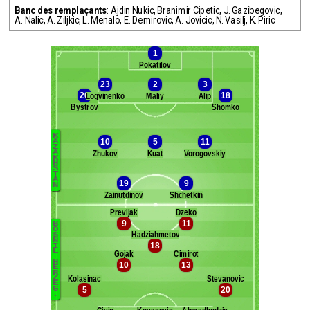
Banc des remplaçants
:
Ajdin Nukic
,
Branimir Cipetic
,
J. Gazibegovic
,
A. Nalic
,
A. Ziljkic
,
L. Menalo
,
E. Demirovic
,
A. Jovicic
,
N. Vasilj
,
K. Piric