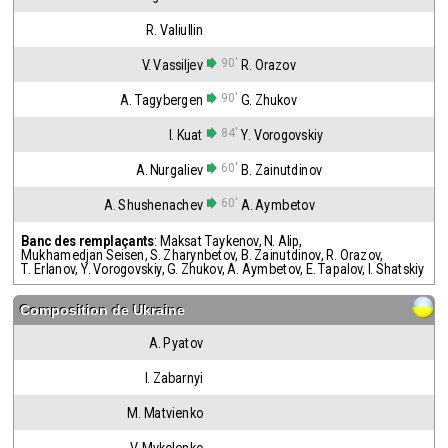
R. Valiullin
90'
V. Vassiljev
R. Orazov
90'
A. Tagybergen
G. Zhukov
84'
I. Kuat
Y. Vorogovskiy
60'
A. Nurgaliev
B. Zainutdinov
60'
A. Shushenachev
A. Aymbetov
Banc des remplaçants
:
Maksat Taykenov
,
N. Alip
,
Mukhamedjan Seisen
,
S. Zharynbetov
,
B. Zainutdinov
,
R. Orazov
,
T. Erlanov
,
Y. Vorogovskiy
,
G. Zhukov
,
A. Aymbetov
,
E. Tapalov
,
I. Shatskiy
Composition de
Ukraine
A. Pyatov
I. Zabarnyi
M. Matvienko