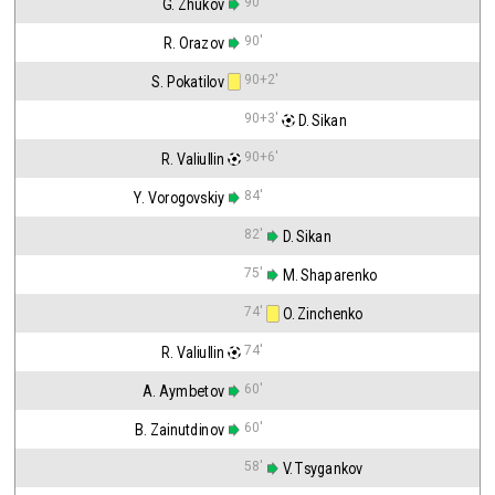
90'
G. Zhukov
90'
R. Orazov
90+2'
S. Pokatilov
90+3'
 D. Sikan
90+6'
R. Valiullin
84'
Y. Vorogovskiy
82'
 D. Sikan
75'
 M. Shaparenko
74'
 O. Zinchenko
74'
R. Valiullin
60'
A. Aymbetov
60'
B. Zainutdinov
58'
 V. Tsygankov