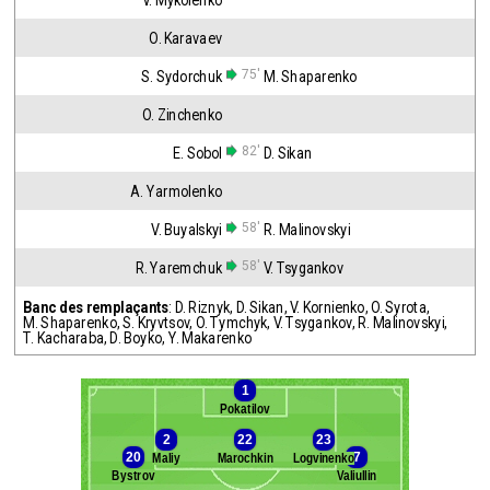
V. Mykolenko
O. Karavaev
75'
S. Sydorchuk
M. Shaparenko
O. Zinchenko
82'
E. Sobol
D. Sikan
A. Yarmolenko
58'
V. Buyalskyi
R. Malinovskyi
58'
R. Yaremchuk
V. Tsygankov
Banc des remplaçants
:
D. Riznyk
,
D. Sikan
,
V. Kornienko
,
O. Syrota
,
M. Shaparenko
,
S. Kryvtsov
,
O. Tymchyk
,
V. Tsygankov
,
R. Malinovskyi
,
T. Kacharaba
,
D. Boyko
,
Y. Makarenko