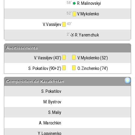
58'
 R. Malinovskyi
52'
 V. Mykolenko
43'
V. Vassiljev
2'
 R. Yaremchuk
Avertissements
V. Vassiljev (43')
 V. Mykolenko (52')
S. Pokatilov (90+2')
 O. Zinchenko (74')
Composition de
Kazakhstan
S. Pokatilov
M. Bystrov
S. Maliy
A. Marochkin
Y. Logvinenko