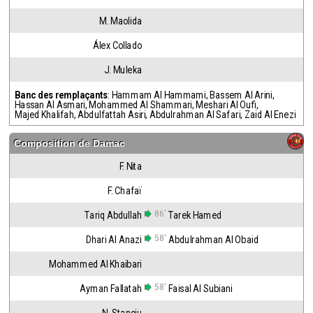
M. Maolida
Álex Collado
J. Muleka
Banc des remplaçants
:
Hammam Al Hammami
,
Bassem Al Arini
,
Hassan Al Asmari
,
Mohammed Al Shammari
,
Meshari Al Oufi
,
Majed Khalifah
,
Abdulfattah Asiri
,
Abdulrahman Al Safari
,
Zaid Al Enezi
Composition de
Damac
F. Nita
F. Chafaï
86'
Tariq Abdullah
Tarek Hamed
58'
Dhari Al Anazi
Abdulrahman Al Obaid
Mohammed Al Khaibari
58'
Ayman Fallatah
Faisal Al Subiani