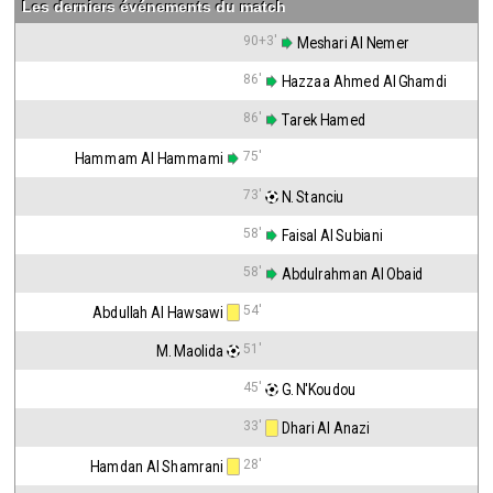
Les derniers événements du match
90+3'
 Meshari Al Nemer
86'
 Hazzaa Ahmed Al Ghamdi
86'
 Tarek Hamed
75'
Hammam Al Hammami
73'
 N. Stanciu
58'
 Faisal Al Subiani
58'
 Abdulrahman Al Obaid
54'
Abdullah Al Hawsawi
51'
M. Maolida
45'
 G. N'Koudou
33'
 Dhari Al Anazi
28'
Hamdan Al Shamrani