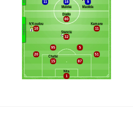
Maxifoot recrute
^ retour en haut de page ^
version web complète