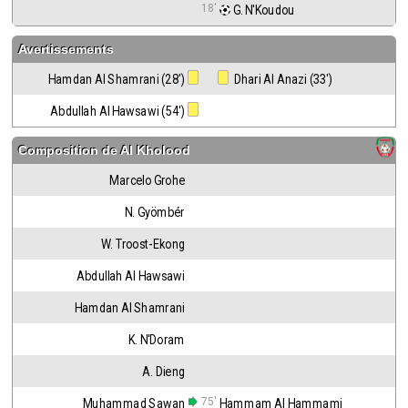
18'
 G. N'Koudou
Avertissements
Hamdan Al Shamrani (28')
 Dhari Al Anazi (33')
Abdullah Al Hawsawi (54')
Composition de
Al Kholood
Marcelo Grohe
N. Gyömbér
W. Troost-Ekong
Abdullah Al Hawsawi
Hamdan Al Shamrani
K. N'Doram
A. Dieng
75'
Muhammad Sawan
Hammam Al Hammami