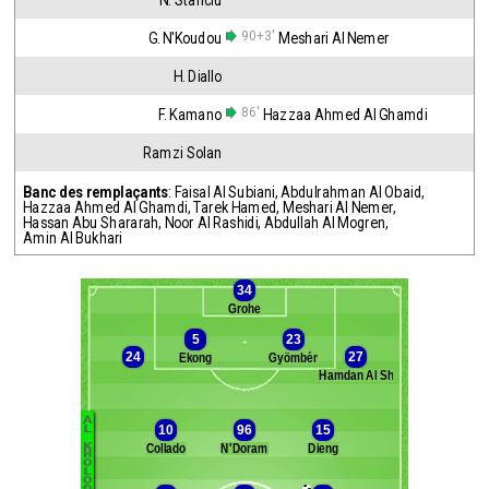
N. Stanciu
90+3'
G. N'Koudou
Meshari Al Nemer
H. Diallo
86'
F. Kamano
Hazzaa Ahmed Al Ghamdi
Ramzi Solan
Banc des remplaçants
:
Faisal Al Subiani
,
Abdulrahman Al Obaid
,
Hazzaa Ahmed Al Ghamdi
,
Tarek Hamed
,
Meshari Al Nemer
,
Hassan Abu Shararah
,
Noor Al Rashidi
,
Abdullah Al Mogren
,
Amin Al Bukhari