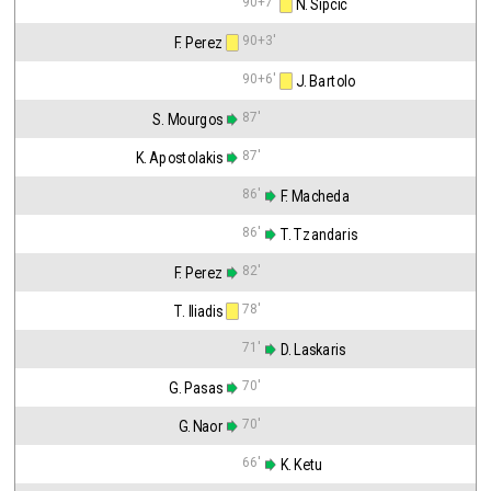
90+7'
 N. Sipcic
90+3'
F. Perez
90+6'
 J. Bartolo
87'
S. Mourgos
87'
K. Apostolakis
86'
 F. Macheda
86'
 T. Tzandaris
82'
F. Perez
78'
T. Iliadis
71'
 D. Laskaris
70'
G. Pasas
70'
G. Naor
66'
 K. Ketu