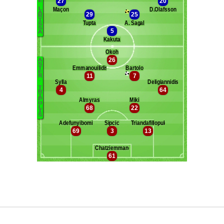
Maxifoot recrute
^ retour en haut de page ^