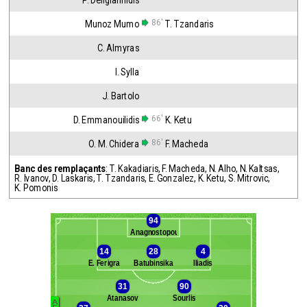
P. Deligiannidis
86'
Munoz Mumo
T. Tzandaris
C. Almyras
I. Sylla
J. Bartolo
66'
D. Emmanouilidis
K. Ketu
86'
O. M. Chidera
F. Macheda
Banc des remplaçants
:
T. Kakadiaris
,
F. Macheda
,
N. Alho
,
N. Kaltsas
,
R. Ivanov
,
D. Laskaris
,
T. Tzandaris
,
E. Gonzalez
,
K. Ketu
,
S. Mitrovic
,
K. Pomonis