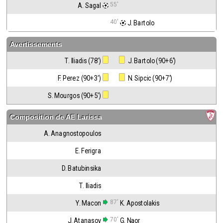
55'
A. Sagal
40'
 J. Bartolo
Avertissements
T. Iliadis (78')
 J. Bartolo (90+6')
F. Perez (90+3')
 N. Sipcic (90+7')
S. Mourgos (90+5')
Composition de
AE Larissa
A. Anagnostopoulos
E. Ferigra
D. Batubinsika
T. Iliadis
87'
Y. Macon
K. Apostolakis
70'
J. Atanasov
G. Naor