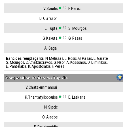
82'
V. Sourlis
F. Perez
D. Olafsson
87'
L. Tupta
S. Mourgos
70'
G. Kakuta
G. Pasas
A. Sagal
Banc des remplaçants
:
N. Melissas
,
L. Rosic
,
G. Pasas
,
L. Garate
,
S. Mourgos
,
Z. Chatzistravos
,
G. Naor
,
A. Kossonou
,
D. Diminikos
,
E. Pantelakis
,
K. Apostolakis
,
F. Perez
Composition de
Asteras Tripolis
V. Chatziemmanouil
71'
K. Triantafyllopoulos
D. Laskaris
N. Sipcic
O. Alagbe