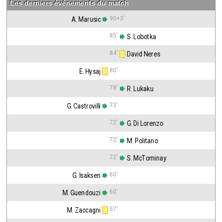
Les derniers événements du match
90+3'
A. Marusic
85'
 S. Lobotka
84'
 David Neres
80'
E. Hysaj
78'
 R. Lukaku
73'
G. Castrovilli
72'
 G. Di Lorenzo
72'
 M. Politano
72'
 S. McTominay
60'
G. Isaksen
60'
M. Guendouzi
57'
M. Zaccagni