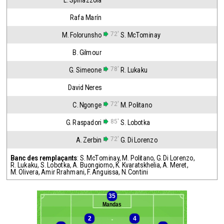
L. Spinazzola
Rafa Marín
72'
M. Folorunsho
S. McTominay
B. Gilmour
78'
G. Simeone
R. Lukaku
David Neres
72'
C. Ngonge
M. Politano
85'
G. Raspadori
S. Lobotka
72'
A. Zerbin
G. Di Lorenzo
Banc des remplaçants
:
S. McTominay
,
M. Politano
,
G. Di Lorenzo
,
R. Lukaku
,
S. Lobotka
,
A. Buongiorno
,
K. Kvaratskhelia
,
A. Meret
,
M. Olivera
,
Amir Rrahmani
,
F. Anguissa
,
N. Contini