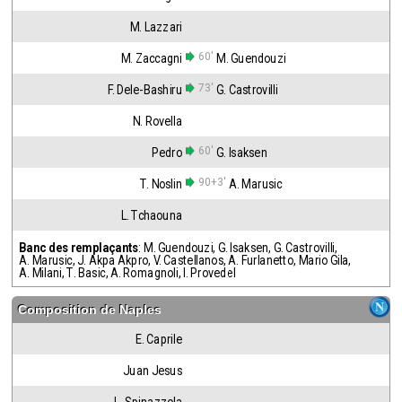
M. Lazzari
60'
M. Zaccagni
M. Guendouzi
73'
F. Dele-Bashiru
G. Castrovilli
N. Rovella
60'
Pedro
G. Isaksen
90+3'
T. Noslin
A. Marusic
L. Tchaouna
Banc des remplaçants
:
M. Guendouzi
,
G. Isaksen
,
G. Castrovilli
,
A. Marusic
,
J. Akpa Akpro
,
V. Castellanos
,
A. Furlanetto
,
Mario Gila
,
A. Milani
,
T. Basic
,
A. Romagnoli
,
I. Provedel
Composition de
Naples
E. Caprile
Juan Jesus