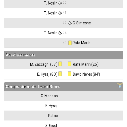
50'
T. Noslin
41'
T. Noslin
36'
 G. Simeone
32'
T. Noslin
26'
 Rafa Marín
Avertissements
M. Zaccagni (57')
 Rafa Marín (26')
E. Hysaj (80')
 David Neres (84')
Composition de
Lazio Rome
C. Mandas
E. Hysaj
Patric
S. Gigot