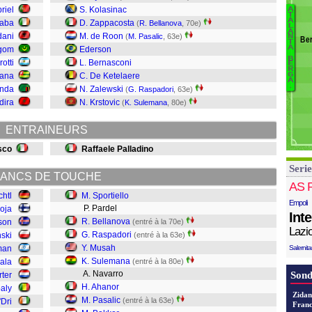
Go
riel
S. Kolasinac
A
B
T
Sa
A
daba
D. Zappacosta
(
R. Bellanova
, 70e)
L
S
A
G
dani
M. de Roon
(
M. Pasalic
, 63e)
N
Ber
T
K
M
A
gom
Ederson
B
H
B
rotti
L. Bernasconi
E
Pa
R
S
fana
C. De Ketelaere
G
A
A
Fr
.
anda
N. Zalewski
(
G. Raspadori
, 63e)
dira
N. Krstovic
(
K. Sulemana
, 80e)
S
M
ENTRAINEURS
R
B
sco
Raffaele Palladino
Serie
S
ANCS DE TOUCHE
AS 
chtl
M. Sportiello
Empoli
P. Pardel
oja
Int
R. Bellanova
son
(entré à la 70e)
Lazi
G. Raspadori
ski
(entré à la 63e)
Y. Musah
man
Salernit
K. Sulemana
ala
(entré à la 80e)
A. Navarro
Sond
rter
H. Ahanor
baly
Zidan
M. Pasalic
(entré à la 63e)
'Dri
Franc