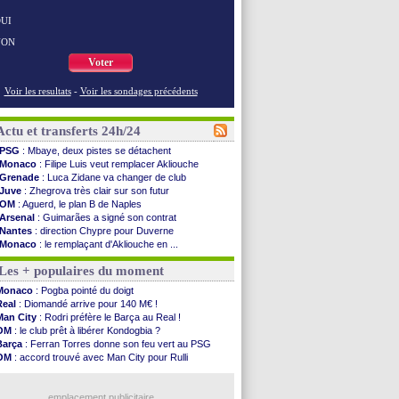
UI
NON
Voter
Voir les resultats
-
Voir les sondages précédents
Actu et transferts 24h/24
PSG
: Mbaye, deux pistes se détachent
Monaco
: Filipe Luis veut remplacer Akliouche
Grenade
: Luca Zidane va changer de club
Juve
: Zhegrova très clair sur son futur
OM
: Aguerd, le plan B de Naples
Arsenal
: Guimarães a signé son contrat
Nantes
: direction Chypre pour Duverne
Monaco
: le remplaçant d'Akliouche en ...
Man Utd
: Bayindir signe au Celta (officiel)
Les + populaires du moment
Man City
: Enzo Fernandez pour l'après-Rodri ?
Naples
: l'option Monaco pour Lukaku !
Monaco
: Pogba pointé du doigt
OM
: Lucas Perri a été approché
Real
: Diomandé arrive pour 140 M€ !
PSG
: le coach de l'Ajax insiste pour Godts
Man City
: Rodri préfère le Barça au Real !
PSG
: une 2e offre en préparation pour Godts
OM
: le club prêt à libérer Kondogbia ?
Francfort
: Dina Ebimbe signe à Schalke (off.)
Barça
: Ferran Torres donne son feu vert au PSG
Strasbourg
: Saïdou Sow prêté à Nantes (off.)
OM
: accord trouvé avec Man City pour Rulli
Monaco
: Filipe Luis aimerait garder Balogun
PSG
: l'étonnante rumeur Gusto
Dortmund
: Newcastle est prévenu pour Nmecha
PSG
: Luis Enrique satisfait malgré tout
Barça
: première offre à 45 M€ pour Rodri ?
emplacement publicitaire