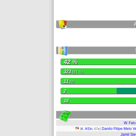
42 %
323
(81 %)
11
(0)
2
18
W. Fal
Danilo Filipe Melo V
(
K. N'Dri
, 67e)
Jamil Sie