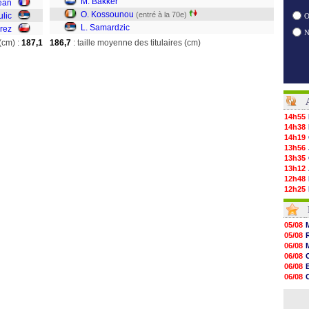
M. Bakker
ean
O. Kossounou
(entré à la 70e)
ulic
O
L. Samardzic
rez
(cm) :
187,1
186,7
: taille moyenne des titulaires (cm)
14h55
14h38
14h19
13h56
13h35
13h12
12h48
12h25
12h06
11h53
11h31
05/08
11h10
05/08
10h52
06/08
10h33
06/08
10h12
06/08
10h09
06/08
10h05
06/08
09h44
06/08
09h24