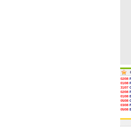
09h06
08h44
08h22
06/08
06/08
02/08
01/08
31/07
02/08
01/08
05/08
03/08
05/08
03/08
03/08