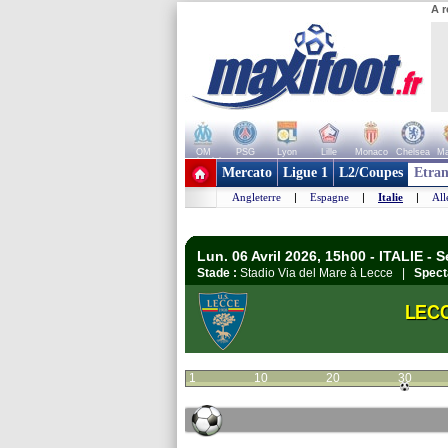
A r
OM
PSG
Lyon
Lille
Monaco
Chelsea
Ma
+ de clubs
Mercato
Ligue 1
L2/Coupes
Etran
Angleterre
|
Espagne
|
Italie
|
Al
Lun. 06 Avril 2026, 15h00 - ITALIE - S
Stade :
Stadio Via del Mare à Lecce |
Spect
LEC
1
10
20
30