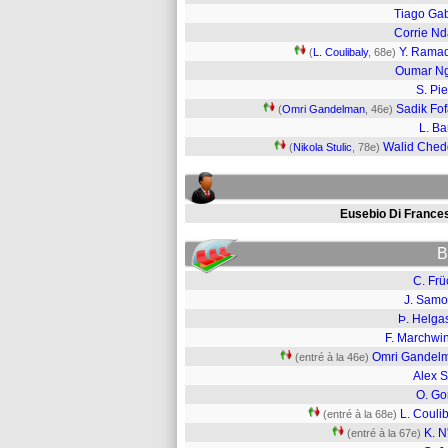
Tiago Gab
Corrie N
Y. Rama
(
L. Coulibaly
, 68e)
Oumar N
S. Pie
Sadik Fo
(
Omri Gandelman
, 46e)
L. B
Walid Ched
(
Nikola Stulic
, 78e)
Eusebio Di France
B
C. Frü
J. Samo
Þ. Helga
F. Marchwin
Omri Gandel
(entré à la 46e)
Alex S
O. Go
L. Couli
(entré à la 68e)
K. N
(entré à la 67e)