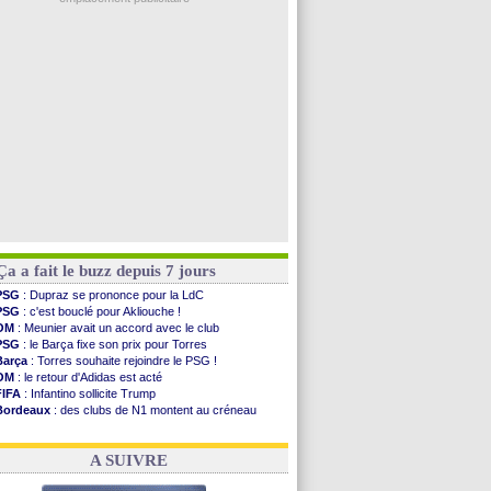
Argentine
: le soutien très appuyé à Infantino
Tottenham
: Van de Ven va prolonger
Barça
: l'agent de Rodri confirme !
FIFA
: la CAF soutient Infantino
CdM 2030
: Rubiales charge Infantino et ...
Voir les brèves précédentes
Ça a fait le buzz depuis 7 jours
PSG
: Dupraz se prononce pour la LdC
PSG
: c'est bouclé pour Akliouche !
OM
: Meunier avait un accord avec le club
PSG
: le Barça fixe son prix pour Torres
Barça
: Torres souhaite rejoindre le PSG !
OM
: le retour d'Adidas est acté
FIFA
: Infantino sollicite Trump
Bordeaux
: des clubs de N1 montent au créneau
Argentine
: quand Medina recadre... sa mère
Real
: le démenti de Leipzig pour Diomandé
A SUIVRE