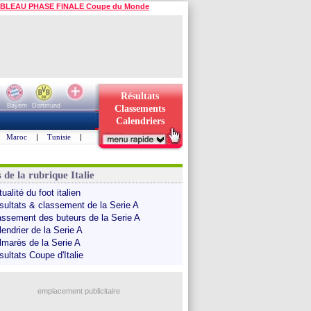
BLEAU PHASE FINALE Coupe du Monde
Résultats
Bayern
Dortmund
Classements
Calendriers
Maroc
|
Tunisie
|
 de la rubrique Italie
ualité du foot italien
sultats & classement de la Serie A
assement des buteurs de la Serie A
endrier de la Serie A
lmarès de la Serie A
sultats Coupe d'Italie
emplacement publicitaire