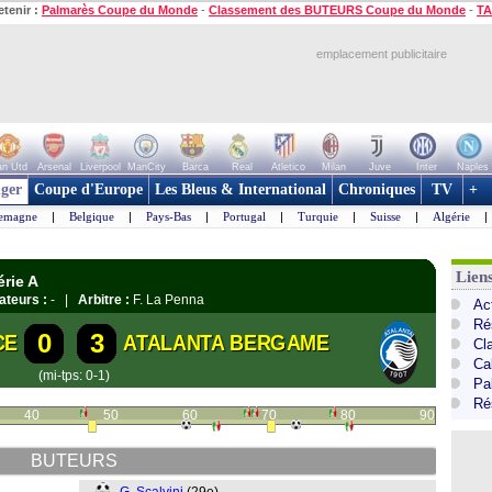
etenir :
Palmarès Coupe du Monde
-
Classement des BUTEURS Coupe du Monde
-
TA
emplacement publicitaire
n Utd
Arsenal
Liverpool
ManCity
Barca
Real
Atletico
Milan
Juve
Inter
Naples
ger
Coupe d'Europe
Les Bleus & International
Chroniques
TV
+
lemagne
|
Belgique
|
Pays-Bas
|
Portugal
|
Turquie
|
Suisse
|
Algérie
|
Liens
érie A
ateurs :
- |
Arbitre :
F. La Penna
Act
Ré
0
3
CE
ATALANTA BERGAME
Cl
Cal
(mi-tps: 0-1)
Pa
Ré
40
50
60
70
80
90
BUTEURS