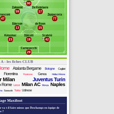
rter
90
anc des remplaçants
Atalanta Berga.
la
Zalewski
De Ketelaere
59
17
amardzic
andelman
nasconi
Zappacosta
ossonou
archwinski
47
77
akker
elgason
Ederson
de Roon
salic
amooja
13
15
hanor
üchtl
Kolasinac
Djimsiti
Scalvini
ulemana
23
19
42
usah
Carnesecchi
aspadori
29
ellanova
 A - les fiches CLUB
portiello
Rome
Atalanta Bergame
Bologne
Cagliari
Fiorentina
Genoa
Frosinone
Hellas Vérone
er Milan
Juventus Turin
Milan AC
Naples
o Rome
Lecce
Monza
Udinese
Torino
ana
Sassuolo
age Maxifoot
e va t-il faire mieux que Deschamps en équipe de
e ?