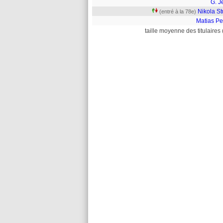
G. J
Nikola St
(entré à la 78e)
Matias Pe
taille moyenne des titulaires 