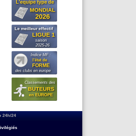
L'equipe type de
MONDIAL
2026
Le meilleur effectif
LIGUE 1
saison
2025-26
Indice MF :
l'état de
FORME
des clubs en europe
Classements des
BUTEURS
en EUROPE
o 24h/24
ivilégiés