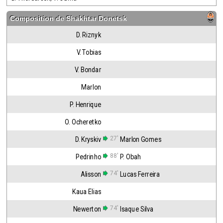
Composition de
Shakhtar Donetsk
D. Riznyk
V. Tobias
V. Bondar
Marlon
P. Henrique
O. Ocheretko
27'
D. Kryskiv
Marlon Gomes
88'
Pedrinho
P. Obah
74'
Alisson
Lucas Ferreira
Kaua Elias
74'
Newerton
Isaque Silva