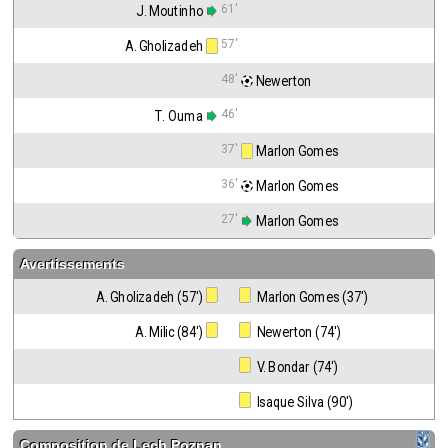
61'
J. Moutinho
57'
A. Gholizadeh
48'
 Newerton
46'
T. Ouma
37'
 Marlon Gomes
36'
 Marlon Gomes
27'
 Marlon Gomes
Avertissements
A. Gholizadeh (57')
 Marlon Gomes (37')
A. Milic (84')
 Newerton (74')
 V. Bondar (74')
 Isaque Silva (90')
Composition de
Lech Poznan