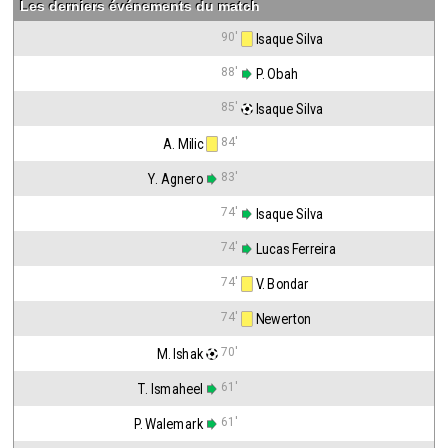
Les derniers événements du match
90'
 Isaque Silva
88'
 P. Obah
85'
 Isaque Silva
84'
A. Milic
83'
Y. Agnero
74'
 Isaque Silva
74'
 Lucas Ferreira
74'
 V. Bondar
74'
 Newerton
70'
M. Ishak
61'
T. Ismaheel
61'
P. Walemark