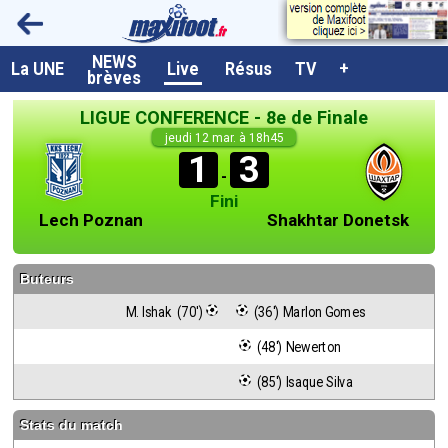
NEWS
A la UNE
La UNE
Live
Résus
TV
+
brèves
Dernières brèves
LIGUE CONFERENCE - 8e de Finale
Live / Matchs en direct
jeudi 12 mar. à 18h45
1
3
Résultats et Classements
-
Fini
Class. buteurs européens
Lech Poznan
Shakhtar Donetsk
Programme TV foot
Buteurs
Vidéos
M. Ishak  (70')
 (36') Marlon Gomes
Sondages
 (48') Newerton
Tableau transferts L1
 (85') Isaque Silva
Taille de la police
Stats du match
Paramètrages / Options