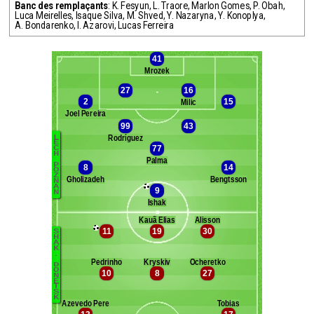
Banc des remplaçants
:
K. Fesyun
,
L. Traore
,
Marlon Gomes
,
P. Obah
,
Luca Meirelles
,
Isaque Silva
,
M. Shved
,
Y. Nazaryna
,
Y. Konoplya
,
A. Bondarenko
,
I. Azarovi
,
Lucas Ferreira