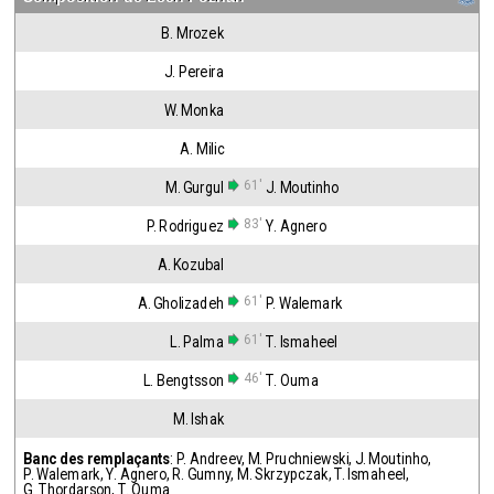
B. Mrozek
J. Pereira
W. Monka
A. Milic
61'
M. Gurgul
J. Moutinho
83'
P. Rodriguez
Y. Agnero
A. Kozubal
61'
A. Gholizadeh
P. Walemark
61'
L. Palma
T. Ismaheel
46'
L. Bengtsson
T. Ouma
M. Ishak
Banc des remplaçants
:
P. Andreev
,
M. Pruchniewski
,
J. Moutinho
,
P. Walemark
,
Y. Agnero
,
R. Gumny
,
M. Skrzypczak
,
T. Ismaheel
,
G. Thordarson
,
T. Ouma