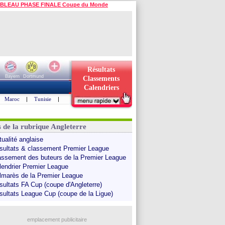
BLEAU PHASE FINALE Coupe du Monde
Résultats
Bayern
Dortmund
Classements
Calendriers
Maroc
|
Tunisie
|
s de la rubrique Angleterre
tualité anglaise
sultats & classement Premier League
assement des buteurs de la Premier League
lendrier Premier League
lmarès de la Premier League
sultats FA Cup (coupe d'Angleterre)
sultats League Cup (coupe de la Ligue)
emplacement publicitaire