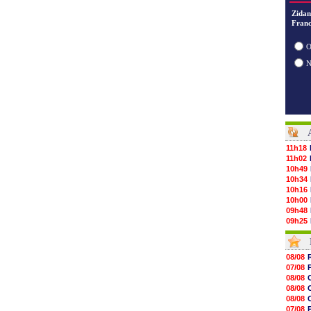
Zidan
Franc
O
11h18
11h02
10h49
10h34
10h16
10h00
09h48
09h25
09h10
08h52
08/08
08/08
08/08
07/08
08/08
08/08
08/08
08/08
08/08
08/08
08/08
07/08