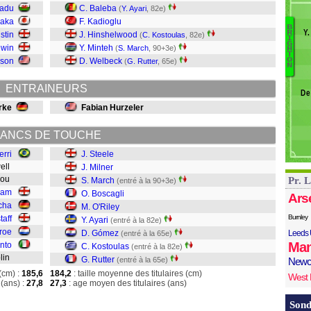
B
padu
C. Baleba
(
Y. Ayari
, 82e)
naka
F. Kadioglu
B
Y.
R
ustin
J. Hinshelwood
(
C. Kostoulas
, 82e)
I
Pe
Ru
G
ewin
Y. Minteh
(
S. March
, 90+3e)
H
T
K
nson
D. Welbeck
O
(
G. Rutter
, 65e)
N
G
Ay
ENTRAINEURS
De
O'
rke
Fabian Hurzeler
B
M
Mi
ANCS DE TOUCHE
St
erri
J. Steele
well
J. Milner
enou
Pr. 
S. March
(entré à la 90+3e)
ram
O. Boscagli
Ars
cha
M. O'Riley
Burnley
taff
Y. Ayari
(entré à la 82e)
iroe
D. Gómez
Leeds 
(entré à la 65e)
Man
nto
C. Kostoulas
(entré à la 82e)
plin
G. Rutter
(entré à la 65e)
Newc
(cm) :
185,6
184,2
: taille moyenne des titulaires (cm)
West
(ans) :
27,8
27,3
: age moyen des titulaires (ans)
Sond