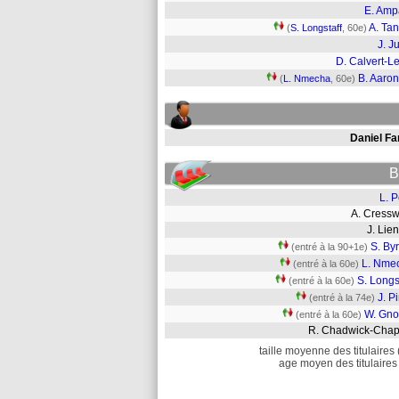
E. Am
A. Ta
(
S. Longstaff
, 60e)
J. J
D. Calvert-L
B. Aaro
(
L. Nmecha
, 60e)
Daniel Fa
B
L. P
A. Cress
J. Li
S. By
(entré à la 90+1e)
L. Nme
(entré à la 60e)
S. Longs
(entré à la 60e)
J. P
(entré à la 74e)
W. Gno
(entré à la 60e)
R. Chadwick-Cha
taille moyenne des titulaires 
age moyen des titulaires 