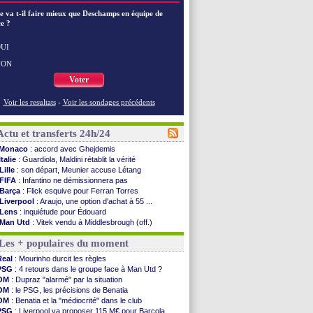
e va t-il faire mieux que Deschamps en équipe de
e ?
UI
NON
Voter
Voir les resultats
-
Voir les sondages précédents
Actu et transferts 24h/24
Monaco
: accord avec Ghejdemis
Italie
: Guardiola, Maldini rétablit la vérité
Lille
: son départ, Meunier accuse Létang
FIFA
: Infantino ne démissionnera pas
Barça
: Flick esquive pour Ferran Torres
Liverpool
: Araujo, une option d'achat à 55 ...
Lens
: inquiétude pour Édouard
Man Utd
: Vitek vendu à Middlesbrough (off.)
PSV
: Sano recruté pour 14,5 M€ (officiel)
Les + populaires du moment
OM
: Coventry pense à Angel Gomes
PSG
: Rafel Pol satisfait des progrès
Real
: Mourinho durcit les règles
Amical
: le Barça vainqueur puis battu
PSG
: 4 retours dans le groupe face à Man Utd ?
Inter
: Calhanoglu prêt à prolonger
OM
: Dupraz "alarmé" par la situation
Nice
: Abdelmonem veut rester
OM
: le PSG, les précisions de Benatia
L2
: le classement complet
OM
: Benatia et la "médiocrité" dans le club
L2
: les résultats de la soirée
PSG
: Liverpool va proposer 115 M€ pour Barcola