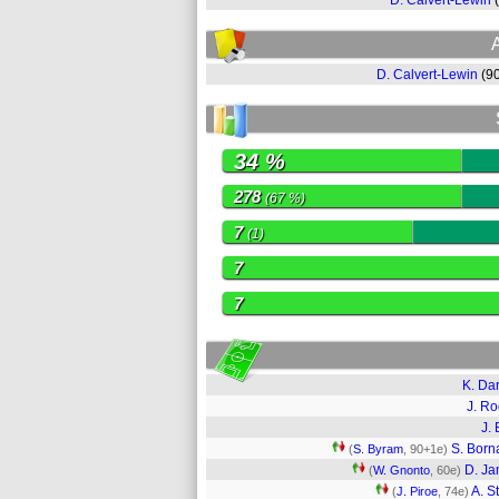
D. Calvert-Lewin
D. Calvert-Lewin
(9
34 %
278
(67 %)
7
(1)
7
7
K. Da
J. R
J. 
S. Bor
(
S. Byram
, 90+1e)
D. J
(
W. Gnonto
, 60e)
A. S
(
J. Piroe
, 74e)