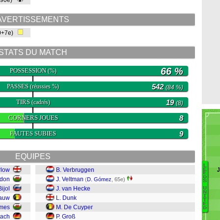
(90e)
AVERTISSEMENTS
0+7e)
STATS DU MATCH
66 %
POSSESSION
(%)
PASSES
542
(réussies %)
(84 %)
TIRS
19
(cadrés)
(8)
CORNERS JOUES
8
FAUTES SUBIES
9
EQUIPES
L
rlow
B. Verbruggen
E
E
D
odon
J. Veltman
(
D. Gómez
, 65e)
S
Bijol
J. van Hecke
G
U
N
I
nauw
L. Dunk
Pi
T
E
L
ames
M. De Cuyper
D
N
tach
P. Groß