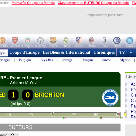
etenir :
Palmarès Coupe du Monde
-
Classement des BUTEURS Coupe du Monde
-
TA
emplacement publicitaire
n Utd
Arsenal
Liverpool
ManCity
Barca
Real
Atletico
Milan
Juve
Inter
Naples
ger
Coupe d'Europe
Les Bleus & International
Chroniques
TV
+
lemagne
|
Belgique
|
Pays-Bas
|
Portugal
|
Turquie
|
Suisse
|
Algérie
|
Lien
RE - Premier League
:
- |
Arbitre :
M. Oliver
Ac
Ré
1
0
ED
BRIGHTON
Cl
Ca
(mi-tps: 0-0)
Pa
Ré
40
50
60
70
80
90
Ré
BUTEURS