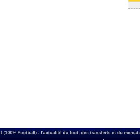
03/08
t (100% Football) : l'actualité du foot, des transferts et du mercat