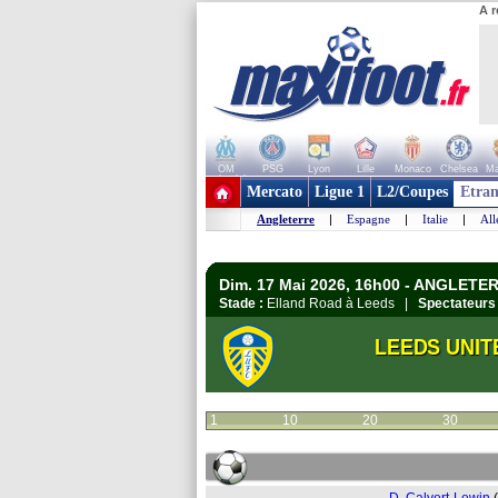
A r
OM
PSG
Lyon
Lille
Monaco
Chelsea
Ma
+ de clubs
Mercato
Ligue 1
L2/Coupes
Etran
Angleterre
|
Espagne
|
Italie
|
Al
Dim. 17 Mai 2026, 16h00 - ANGLETER
Stade :
Elland Road à Leeds |
Spectateurs 
LEEDS UNIT
1
10
20
30