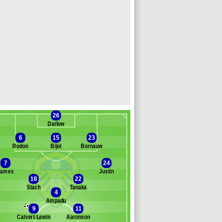
26
Darlow
6
15
23
Rodon
Bijol
Bornauw
7
24
Banc des remplaçants
Leeds United
James
Justin
18
22
Stach
Tanaka
nonto
4
roe
Ampadu
9
11
ongstaff
Calvert-Lewin
Aaronson
mecha