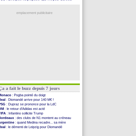
Amical
: Le Havre renversé par Oviedo
OM
: B. Genesio - "ce n'est pas idéal"
Amical
: Nice battu aux tirs au but
OM
: Côme pousse pour Gouiri
Benfica
: Ivanovic proche de Lens
emplacement publicitaire
OM
: Dupraz "alarmé" par la situation
Atletico
: Alvarez, le Barça va revoir son offre
Lorient
: Mbamba prêté par Leverkusen (officiel)
Amical
: le Real bat Ferencvaros
Naples
: Lukaku dit oui à Fenerbahçe
Voir les brèves précédentes
Ça a fait le buzz depuis 7 jours
Monaco
: Pogba pointé du doigt
Real
: Diomandé arrive pour 140 M€ !
PSG
: Dupraz se prononce pour la LdC
OM
: le retour d'Adidas est acté
FIFA
: Infantino sollicite Trump
Bordeaux
: des clubs de N1 montent au créneau
Argentine
: quand Medina recadre... sa mère
Real
: le démenti de Leipzig pour Diomandé
OM
: le club prêt à libérer Kondogbia ?