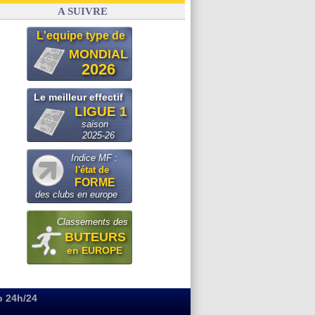
OM
: Paixão attire un 2e club anglais
A SUIVRE
L'equipe type de
MONDIAL
2026
Le meilleur effectif
LIGUE 1
saison
2025-26
Indice MF :
l'état de
FORME
des clubs en europe
Classements des
BUTEURS
en EUROPE
o 24h/24