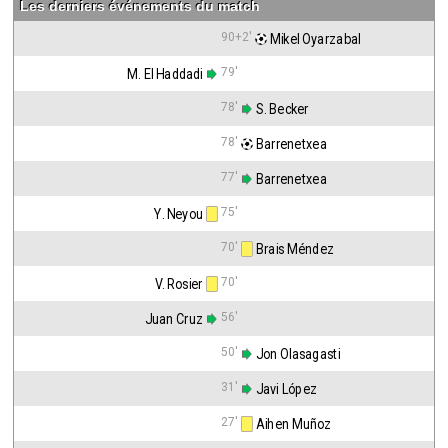
Les derniers événements du match
90+2'
 Mikel Oyarzabal
79'
M. El Haddadi
78'
 S. Becker
78'
 Barrenetxea
77'
 Barrenetxea
75'
Y. Neyou
70'
 Brais Méndez
70'
V. Rosier
56'
Juan Cruz
50'
 Jon Olasagasti
31'
 Javi López
27'
 Aihen Muñoz