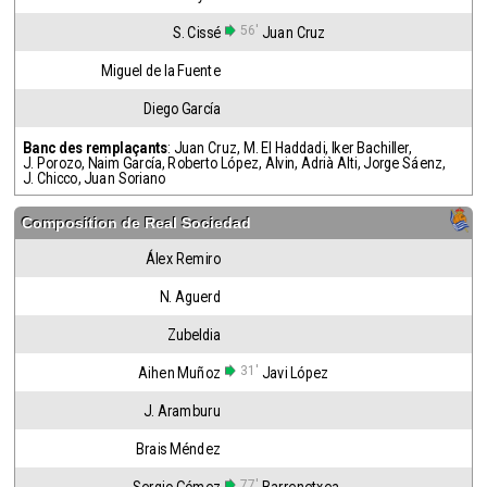
56'
S. Cissé
Juan Cruz
Miguel de la Fuente
Diego García
Banc des remplaçants
:
Juan Cruz
,
M. El Haddadi
,
Iker Bachiller
,
J. Porozo
,
Naim García
,
Roberto López
,
Alvin
,
Adrià Alti
,
Jorge Sáenz
,
J. Chicco
,
Juan Soriano
Composition de
Real Sociedad
Álex Remiro
N. Aguerd
Zubeldia
31'
Aihen Muñoz
Javi López
J. Aramburu
Brais Méndez
77'