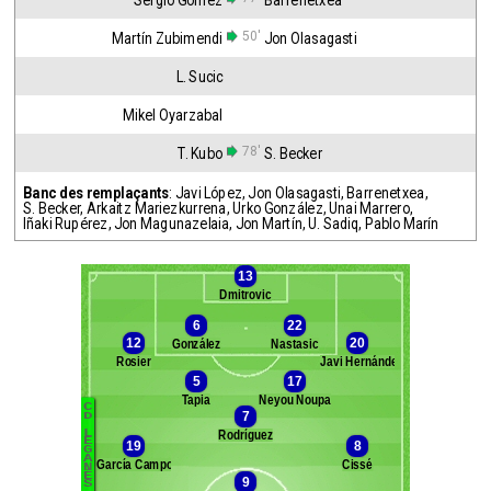
Sergio Gómez
Barrenetxea
50'
Martín Zubimendi
Jon Olasagasti
L. Sucic
Mikel Oyarzabal
78'
T. Kubo
S. Becker
Banc des remplaçants
:
Javi López
,
Jon Olasagasti
,
Barrenetxea
,
S. Becker
,
Arkaitz Mariezkurrena
,
Urko González
,
Unai Marrero
,
Iñaki Rupérez
,
Jon Magunazelaia
,
Jon Martín
,
U. Sadiq
,
Pablo Marín