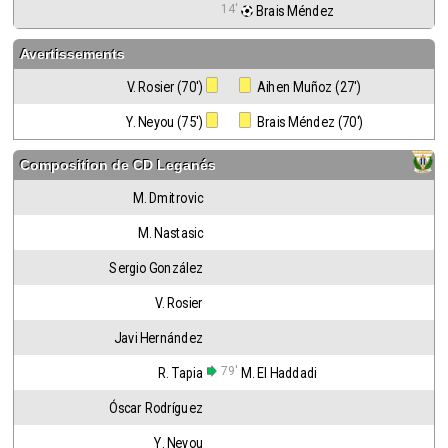
14'
 Brais Méndez
Avertissements
V. Rosier (70')
 Aihen Muñoz (27')
Y. Neyou (75')
 Brais Méndez (70')
Composition de
CD Leganés
M. Dmitrovic
M. Nastasic
Sergio González
V. Rosier
Javi Hernández
79'
R. Tapia
M. El Haddadi
Óscar Rodríguez
Y. Neyou