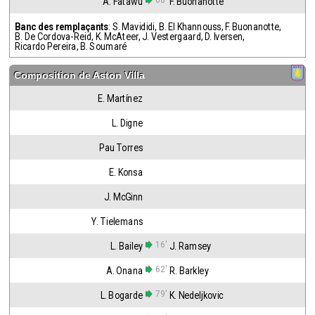
68'
A. Fatawu
F. Buonanotte
Banc des remplaçants
:
S. Mavididi
,
B. El Khannouss
,
F. Buonanotte
,
B. De Cordova-Reid
,
K. McAteer
,
J. Vestergaard
,
D. Iversen
,
Ricardo Pereira
,
B. Soumaré
Composition de
Aston Villa
E. Martínez
L. Digne
Pau Torres
E. Konsa
J. McGinn
Y. Tielemans
16'
L. Bailey
J. Ramsey
62'
A. Onana
R. Barkley
79'
L. Bogarde
K. Nedeljkovic