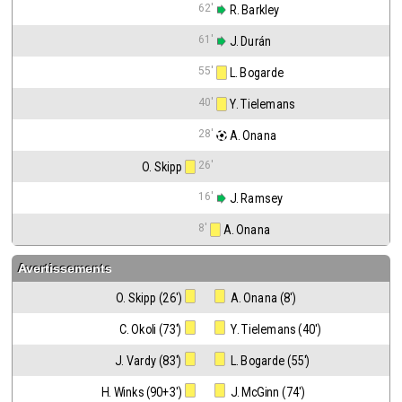
62'
 R. Barkley
61'
 J. Durán
55'
 L. Bogarde
40'
 Y. Tielemans
28'
 A. Onana
26'
O. Skipp
16'
 J. Ramsey
8'
 A. Onana
Avertissements
O. Skipp (26')
 A. Onana (8')
C. Okoli (73')
 Y. Tielemans (40')
J. Vardy (83')
 L. Bogarde (55')
H. Winks (90+3')
 J. McGinn (74')