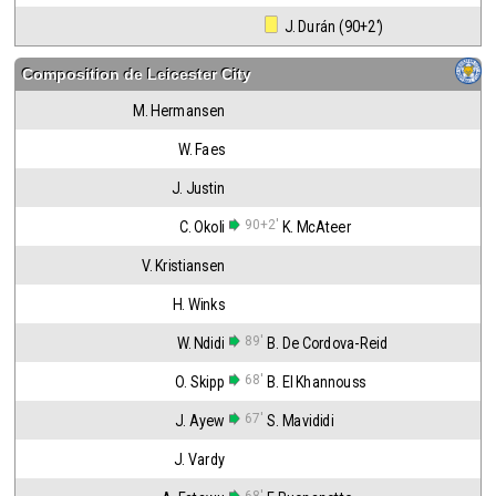
 J. Durán (90+2')
Composition de
Leicester City
M. Hermansen
W. Faes
J. Justin
90+2'
C. Okoli
K. McAteer
V. Kristiansen
H. Winks
89'
W. Ndidi
B. De Cordova-Reid
68'
O. Skipp
B. El Khannouss
67'
J. Ayew
S. Mavididi
J. Vardy