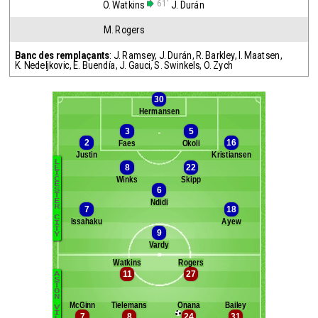
61'
O. Watkins
J. Durán
M. Rogers
Banc des remplaçants
:
J. Ramsey
,
J. Durán
,
R. Barkley
,
I. Maatsen
,
K. Nedeljkovic
,
E. Buendía
,
J. Gauci
,
S. Swinkels
,
O. Zych