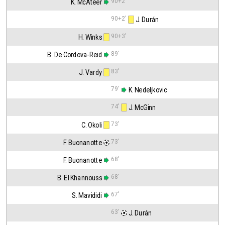
90+2'
K. McAteer
90+2'
 J. Durán
90+3'
H. Winks
89'
B. De Cordova-Reid
83'
J. Vardy
79'
 K. Nedeljkovic
74'
 J. McGinn
73'
C. Okoli
73'
F. Buonanotte
68'
F. Buonanotte
68'
B. El Khannouss
67'
S. Mavididi
63'
 J. Durán