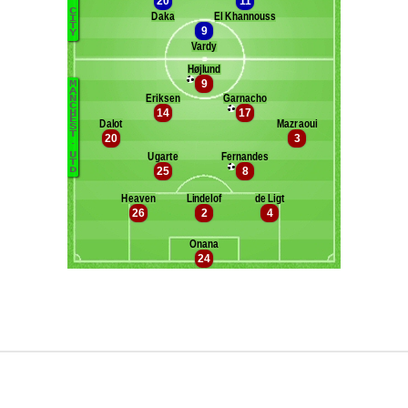
Maxifoot recrute
^ retour en haut de page ^
version web complète