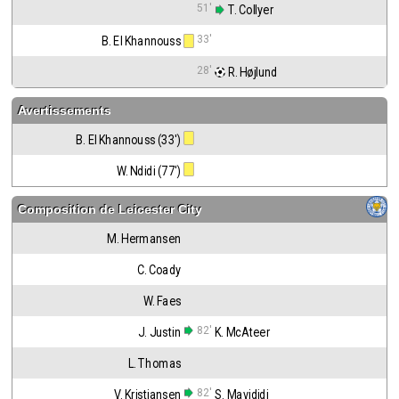
51'
 T. Collyer
33'
B. El Khannouss
28'
 R. Højlund
Avertissements
B. El Khannouss (33')
W. Ndidi (77')
Composition de
Leicester City
M. Hermansen
C. Coady
W. Faes
82'
J. Justin
K. McAteer
L. Thomas
82'
V. Kristiansen
S. Mavididi