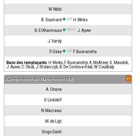
W. Ndidi
64'
B. Soumaré
H. Winks
90+1'
B. El Khannouss
J. Ayew
J. Vardy
64'
P. Daka
F. Buonanotte
Banc des remplaçants
:
H. Winks
,
F. Buonanotte
,
K. McAteer
,
S. Mavididi
,
J. Ayew
,
C. Okoli
,
J. Stolarczyk
,
B. De Cordova-Reid
,
W. Coulibaly
Composition de
Manchester Utd
A. Onana
V. Lindelöf
N. Mazraoui
M. de Ligt
Diogo Dalot