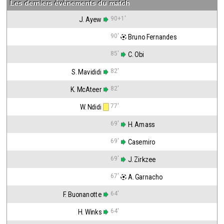
Les derniers événements du match
90+1'
J. Ayew
90'
 Bruno Fernandes
85'
 C. Obi
82'
S. Mavididi
82'
K. McAteer
77'
W. Ndidi
69'
 H. Amass
69'
 Casemiro
69'
 J. Zirkzee
67'
 A. Garnacho
64'
F. Buonanotte
64'
H. Winks