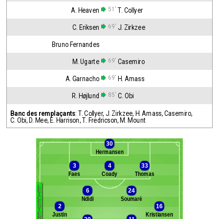
51'
A. Heaven
T. Collyer
69'
C. Eriksen
J. Zirkzee
Bruno Fernandes
69'
M. Ugarte
Casemiro
69'
A. Garnacho
H. Amass
85'
R. Højlund
C. Obi
Banc des remplaçants
:
T. Collyer
,
J. Zirkzee
,
H. Amass
,
Casemiro
,
C. Obi
,
D. Mee
,
E. Harrison
,
T. Fredricson
,
M. Mount