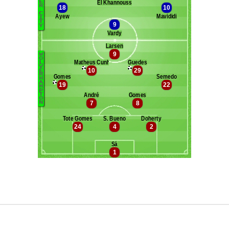
Maxifoot recrute
^ retour en haut de page ^