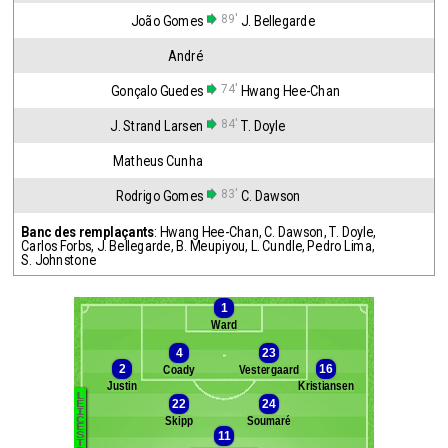
89'
João Gomes
J. Bellegarde
André
74'
Gonçalo Guedes
Hwang Hee-Chan
84'
J. Strand Larsen
T. Doyle
Matheus Cunha
83'
Rodrigo Gomes
C. Dawson
Banc des remplaçants
:
Hwang Hee-Chan
,
C. Dawson
,
T. Doyle
,
Carlos Forbs
,
J. Bellegarde
,
B. Meupiyou
,
L. Cundle
,
Pedro Lima
,
S. Johnstone