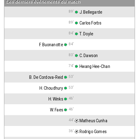
Les derniers événements du match
89'
 J. Bellegarde
89'
 Carlos Forbs
84'
 T. Doyle
84'
F. Buonanotte
83'
 C. Dawson
74'
 Hwang Hee-Chan
53'
B. De Cordova-Reid
53'
H. Choudhury
46'
H. Winks
46'
W. Faes
44'
 Matheus Cunha
36'
 Rodrigo Gomes