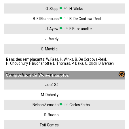
46'
O. Skipp
H. Winks
53'
B. El Khannouss
B. De Cordova-Reid
84'
J. Ayew
F. Buonanotte
J. Vardy
S. Mavididi
Banc des remplaçants
:
W. Faes
,
H. Winks
,
B. De Cordova-Reid
,
H. Choudhury
,
F. Buonanotte
,
L. Thomas
,
P. Daka
,
C. Okoli
,
D. Iversen
Composition de
Wolverhampton
José Sá
M. Doherty
89'
Nélson Semedo
Carlos Forbs
S. Bueno
Toti Gomes