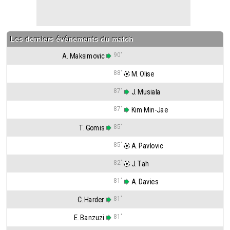
Les derniers événements du match
90'
A. Maksimovic
88'
 M. Olise
87'
 J. Musiala
87'
 Kim Min-Jae
85'
T. Gomis
85'
 A. Pavlovic
82'
 J. Tah
81'
 A. Davies
81'
C. Harder
81'
E. Banzuzi