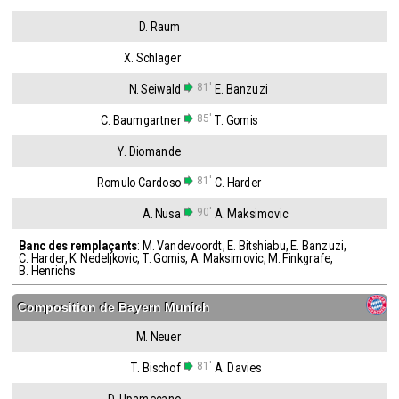
D. Raum
X. Schlager
81'
N. Seiwald
E. Banzuzi
85'
C. Baumgartner
T. Gomis
Y. Diomande
81'
Romulo Cardoso
C. Harder
90'
A. Nusa
A. Maksimovic
Banc des remplaçants
:
M. Vandevoordt
,
E. Bitshiabu
,
E. Banzuzi
,
C. Harder
,
K. Nedeljkovic
,
T. Gomis
,
A. Maksimovic
,
M. Finkgrafe
,
B. Henrichs
Composition de
Bayern Munich
M. Neuer
81'
T. Bischof
A. Davies