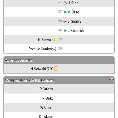
67'
 H. Kane
57'
 M. Olise
50'
 S. Gnabry
46'
 J. Kimmich
29'
N. Seiwald
20'
Romulo Cardoso
Avertissements
N. Seiwald (29')
Composition de
RB Leipzig
P. Gulacsi
R. Baku
W. Orban
C. Lukeba