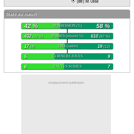
 (88') M. Olise
Contact / Signaler un bug
Stats du match
Recrutement Maxifoot
42 %
58 %
POSSESSION
(%)
Mentions légales
432
PASSES
610
(réussies %)
(82 %)
(87 %)
site web Maxifoot.fr
17
TIRS
19
(cadrés)
(4)
(12)
5
CORNERS JOUES
9
6
FAUTES SUBIES
7
emplacement publicitaire