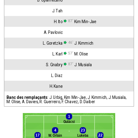
D. Upamecano
J. Tah
87'
H. Ito
Kim Min-Jae
A. Pavlovic
46'
L. Goretzka
J. Kimmich
57'
L. Karl
M. Olise
87'
S. Gnabry
J. Musiala
L. Diaz
H. Kane
Banc des remplaçants
:
J. Urbig
,
Kim Min-Jae
,
J. Kimmich
,
J. Musiala
,
M. Olise
,
A. Davies
,
R. Guerreiro
,
F. Chavez
,
D. Daiber