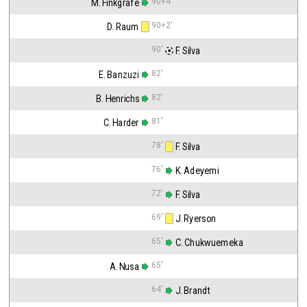
90+4'
M. Finkgrafe
90+2'
D. Raum
90'
 F. Silva
82'
E. Banzuzi
82'
B. Henrichs
81'
C. Harder
78'
 F. Silva
76'
 K. Adeyemi
72'
 F. Silva
69'
 J. Ryerson
65'
 C. Chukwuemeka
65'
A. Nusa
64'
 J. Brandt