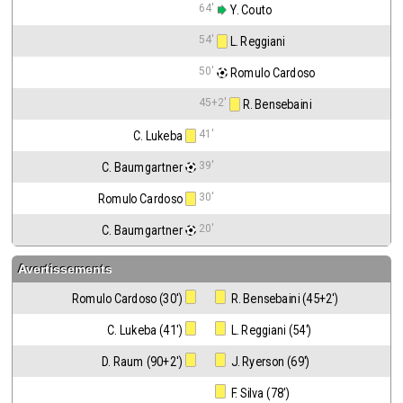
64'
 Y. Couto
54'
 L. Reggiani
50'
 Romulo Cardoso
45+2'
 R. Bensebaini
41'
C. Lukeba
39'
C. Baumgartner
30'
Romulo Cardoso
20'
C. Baumgartner
Avertissements
Romulo Cardoso (30')
 R. Bensebaini (45+2')
C. Lukeba (41')
 L. Reggiani (54')
D. Raum (90+2')
 J. Ryerson (69')
 F. Silva (78')