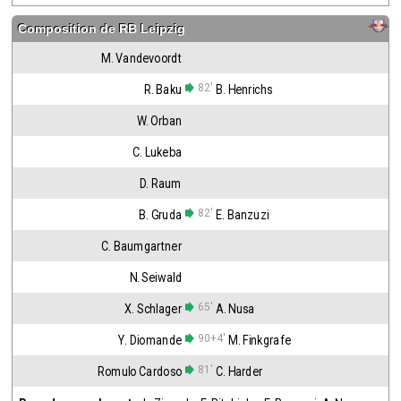
Composition de
RB Leipzig
M. Vandevoordt
82'
R. Baku
B. Henrichs
W. Orban
C. Lukeba
D. Raum
82'
B. Gruda
E. Banzuzi
C. Baumgartner
N. Seiwald
65'
X. Schlager
A. Nusa
90+4'
Y. Diomande
M. Finkgrafe
81'
Romulo Cardoso
C. Harder