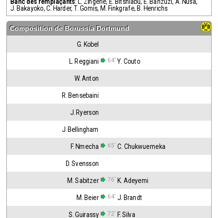
Banc des remplaçants
:
L. Zingerle
,
E. Bitshiabu
,
E. Banzuzi
,
A. Nusa
,
J. Bakayoko
,
C. Harder
,
T. Gomis
,
M. Finkgrafe
,
B. Henrichs
Composition de
Borussia Dortmund
G. Kobel
64'
L. Reggiani
Y. Couto
W. Anton
R. Bensebaini
J. Ryerson
J. Bellingham
65'
F. Nmecha
C. Chukwuemeka
D. Svensson
76'
M. Sabitzer
K. Adeyemi
64'
M. Beier
J. Brandt
72'
S. Guirassy
F. Silva