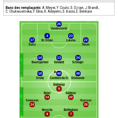
Banc des remplaçants
:
A. Meyer
,
Y. Couto
,
S. Ozcan
,
J. Brandt
,
C. Chukwuemeka
,
F. Silva
,
K. Adeyemi
,
S. Inacio
,
E. Benkara