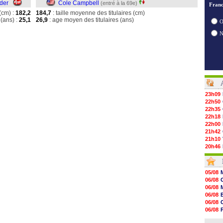
der
Cole Campbell
(entré à la 69e)
Franc
(cm) :
182,2
184,7
: taille moyenne des titulaires (cm)
(ans) :
25,1
26,9
: age moyen des titulaires (ans)
O
23h09
22h50
22h35
22h18
22h00
21h42
21h10
20h46
20h30
20h01
19h18
05/08
19h09
06/08
18h48
06/08
18h37
06/08
18h29
06/08
17h58
06/08
17h46
06/08
17h32