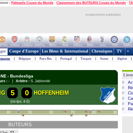
etenir :
Palmarès Coupe du Monde
-
Classement des BUTEURS Coupe du Monde
-
TA
emplacement publicitaire
n Utd
Arsenal
Liverpool
ManCity
Barca
Real
Atletico
Milan
Juve
Inter
Naples
ger
Coupe d'Europe
Les Bleus & International
Chroniques
TV
+
emagne
|
Belgique
|
Pays-Bas
|
Portugal
|
Turquie
|
Suisse
|
Algérie
|
Lien
GNE - Bundesliga
urs :
- |
Arbitre :
S. Jablonski
Ac
Ré
5
0
IG
HOFFENHEIM
Cl
Ca
(mi-tps: 4-0)
Pa
Ré
40
50
60
70
80
90
BUTEURS