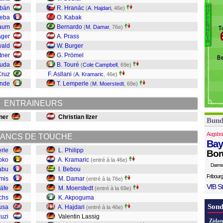
G
H
rbán
R. Hranác
(
A. Hajdari
, 46e)
O
B
F
keba
O. Kabak
F
C
E
B
aum
Bernardo
N
(
M. Damar
, 76e)
T
H
La
Zi
E
ager
A. Prass
I
Ha
M
wald
W. Burger
A
tner
G. Prömel
Be
M
ruda
B. Touré
(
Cole Campbell
, 69e)
D
Cruz
F. Asllani
(
A. Kramaric
, 46e)
B
ande
T. Lemperle
(
M. Moerstedt
, 69e)
K
Ph
ENTRAINEURS
ner
Christian Ilzer
Bund
Augsbo
ANCS DE TOUCHE
Bay
erle
L. Philipp
Bor
oko
A. Kramaric
(entré à la 46e)
Darms
iabu
I. Bebou
Fribourg
mis
M. Damar
(entré à la 76e)
VfB St
räfe
M. Moerstedt
(entré à la 69e)
chs
K. Akpoguma
Sond
usa
A. Hajdari
(entré à la 46e)
uzi
Valentin Lassig
Zidan