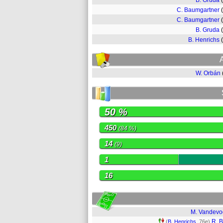
B. Gruda
C. Baumgartner
C. Baumgartner
B. Gruda
B. Henrichs
W. Orbán
50 %
450
(84 %)
14
(9)
1
16
M. Vandevo
R. 
(
B. Henrichs
, 76e)