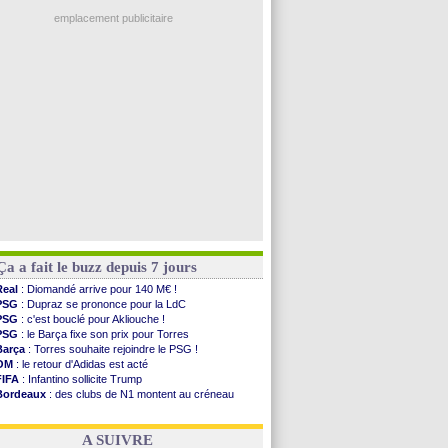
Ouganda
: Owori battu à mort à Kampala
PSG
: Nsoki va signer en Croatie
emplacement publicitaire
Arsenal
: Naples vise Gabriel Jesus
Real
: Mastantuono prêté à la Fiorentina (off.)
Man City
: accord avec le Barça pour Rodri ?
Rennes
: Haise a prolongé (officiel)
Palace
: Tomiyasu a convaincu (officiel)
Voir les brèves précédentes
Ça a fait le buzz depuis 7 jours
Real
: Diomandé arrive pour 140 M€ !
PSG
: Dupraz se prononce pour la LdC
PSG
: c'est bouclé pour Akliouche !
PSG
: le Barça fixe son prix pour Torres
Barça
: Torres souhaite rejoindre le PSG !
OM
: le retour d'Adidas est acté
FIFA
: Infantino sollicite Trump
Bordeaux
: des clubs de N1 montent au créneau
Argentine
: quand Medina recadre... sa mère
Real
: le démenti de Leipzig pour Diomandé
A SUIVRE