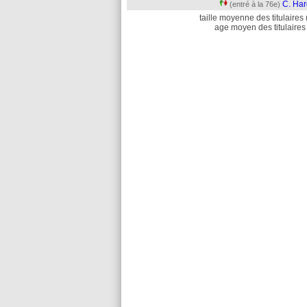
C. Har
(entré à la 76e)
taille moyenne des titulaires 
age moyen des titulaires 