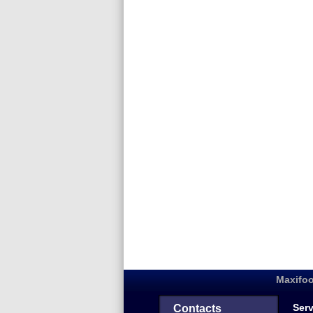
Maxifoo
Serv
Contacts