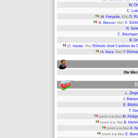
W. O
C. Lu
D. R
(
M. Finkgräfe
, 82e)
X. Schl
(
E. Banzuzi
, 66e)
N. Sei
C. Baumgar
B. G
Rômulo José Cardoso da 
(
C. Harder
, 76e)
Y. Diom
(
A. Nusa
, 66e)
Ole Wer
B
L. Zing
J. Bakay
E. Bitsh
T. Go
M. Finkg
(entré à la 82e)
B. Henri
(entré à la 76e)
A. N
(entré à la 66e)
E. Banz
(entré à la 66e)