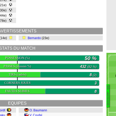
(17e)
(21e)
(30e)
(44e)
(78e)
AVERTISSEMENTS
(14e)
Bernardo
(23e)
STATS DU MATCH
50 %
POSSESSION
(%)
PASSES
432
(réussies %)
(82 %)
TIRS
8
(cadrés)
(2)
CORNERS JOUES
3
R
B
FAUTES SUBIES
8
L
Ha
E
I
P
B
Z
EQUIPES
I
N
G
H
ordt
O. Baumann
F
Baku
V. Coufal