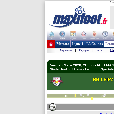
A r
OM
PSG
Lyon
Lille
Monaco
Chelsea
Ma
+ de clubs
Mercato
Ligue 1
L2/Coupes
Etran
Angleterre
|
Espagne
|
Italie
|
All
Ven. 20 Mars 2026, 20h30 - ALLEMA
Stade :
Red Bull Arena à Leipzig |
Spectate
RB LEIPZ
1
10
20
30