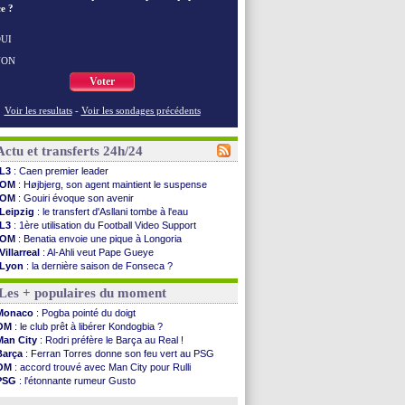
e ?
UI
NON
Voter
Voir les resultats
-
Voir les sondages précédents
Actu et transferts 24h/24
L3
: Caen premier leader
OM
: Højbjerg, son agent maintient le suspense
OM
: Gouiri évoque son avenir
Leipzig
: le transfert d'Asllani tombe à l'eau
L3
: 1ère utilisation du Football Video Support
OM
: Benatia envoie une pique à Longoria
Villarreal
: Al-Ahli veut Pape Gueye
Lyon
: la dernière saison de Fonseca ?
OM
: un nouveau prétendant pour Højbjerg
Les + populaires du moment
Brest
: un gardien norvégien en approche ?
OM
: McCourt a versé 120 M€ en 2026
Monaco
: Pogba pointé du doigt
PSG
: 4 retours dans le groupe face à Man Utd ...
OM
: le club prêt à libérer Kondogbia ?
Nice
: Kevin Carlos va partir en Italie
Man City
: Rodri préfère le Barça au Real !
L1
: prison avec sursis requis contre un arbitre
Barça
: Ferran Torres donne son feu vert au PSG
Leganés
: c'est signé pour Luca Zidane (off.)
OM
: accord trouvé avec Man City pour Rulli
Atletico
: Ruggeri en route pour Aston Villa
PSG
: l'étonnante rumeur Gusto
Monaco
: Filipe Luis soutient Biereth
OM
: une offre pour Bulka
Lyon
: Mangala prêté à Getafe (officiel)