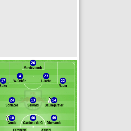
26
Vandevoordt
4
23
17
22
W. Orbán
Lukeba
Baku
Raum
Banc des remplaçants
RB Leipzig
24
13
14
2
Schlager
Seiwald
Baumgartner
rder
anzuzi
10
40
49
usa
2
Gruda
Cardoso da Cruz
Diomande
enrichs
inkgräfe
Lemperle
Asllani