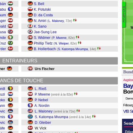
K
rbán
S. Bell
M
B
iabu
K. Potulski
A
Y
W
B
E
aum
D. da Costa
N
Vi
V
C
ager
N. Amiri
(
L. Maloney
, 72e)
E
Gl
wald
K. Sano
W
Nusa
Jae-Sung Lee
M
ande
S. Widmer
(
P. Mwene
, 82e)
No
Cruz
Phillip Tietz
(
N. Weiper
, 82e)
Ne
rder
B. Hollerbach
(
S. Katompa Mvumpa
, 14e)
M
Ri
ENTRAINEURS
ner
Urs Fischer
Bund
ANCS DE TOUCHE
Augsbo
Bay
rdt
L. Rieß
Bor
uzi
P. Mwene
(entré à la 82e)
Darms
oko
P. Nebel
Fribourg
ann
A. Nordin
VfB St
ovic
L. Maloney
(entré à la 72e)
mis
S. Katompa Mvumpa
(entré à la 14e)
vic
D. Gleiber
Sond
räfe
W. Vick
Zidan