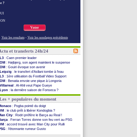
e ?
UI
NON
Voter
Voir les resultats
-
Voir les sondages précédents
Actu et transferts 24h/24
L3
: Caen premier leader
OM
: Højbjerg, son agent maintient le suspense
OM
: Gouiri évoque son avenir
Leipzig
: le transfert d'Asllani tombe à l'eau
L3
: 1ère utilisation du Football Video Support
OM
: Benatia envoie une pique à Longoria
Villarreal
: Al-Ahli veut Pape Gueye
Lyon
: la dernière saison de Fonseca ?
OM
: un nouveau prétendant pour Højbjerg
Les + populaires du moment
Brest
: un gardien norvégien en approche ?
OM
: McCourt a versé 120 M€ en 2026
Monaco
: Pogba pointé du doigt
PSG
: 4 retours dans le groupe face à Man Utd ...
OM
: le club prêt à libérer Kondogbia ?
Nice
: Kevin Carlos va partir en Italie
Man City
: Rodri préfère le Barça au Real !
L1
: prison avec sursis requis contre un arbitre
Barça
: Ferran Torres donne son feu vert au PSG
Leganés
: c'est signé pour Luca Zidane (off.)
OM
: accord trouvé avec Man City pour Rulli
Atletico
: Ruggeri en route pour Aston Villa
PSG
: l'étonnante rumeur Gusto
Monaco
: Filipe Luis soutient Biereth
OM
: une offre pour Bulka
Lyon
: Mangala prêté à Getafe (officiel)