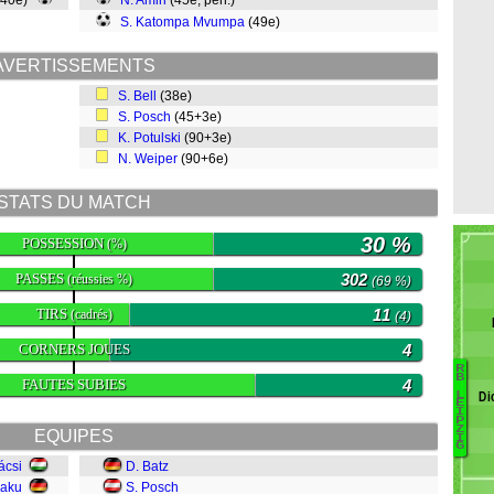
(40e)
N. Amiri
(45e, pen.)
S. Katompa Mvumpa
(49e)
AVERTISSEMENTS
S. Bell
(38e)
S. Posch
(45+3e)
K. Potulski
(90+3e)
N. Weiper
(90+6e)
STATS DU MATCH
30 %
POSSESSION
(%)
PASSES
302
(réussies %)
(69 %)
TIRS
11
(cadrés)
(4)
CORNERS JOUES
4
R
B
FAUTES SUBIES
4
Di
L
H
E
I
P
F
Z
EQUIPES
I
M
G
G
ácsi
D. Batz
N
Baku
S. Posch