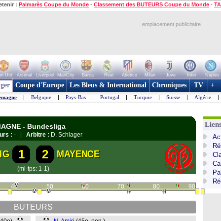
etenir :
Palmarès Coupe du Monde
-
Classement des BUTEURS Coupe du Monde
-
TA
emplacement publicitaire
n Utd
Arsenal
Liverpool
ManCity
Barca
Real
Atletico
Milan
Juve
Inter
Naples
ger
Coupe d'Europe
Les Bleus & International
Chroniques
TV
+
emagne
|
Belgique
|
Pays-Bas
|
Portugal
|
Turquie
|
Suisse
|
Algérie
|
Lien
EMAGNE - Bundesliga
urs :
- |
Arbitre :
D. Schlager
Ac
Ré
1
2
IG
MAYENCE
Cl
Ca
(mi-tps: 1-1)
Pa
Ré
40
50
60
70
80
90
BUTEURS