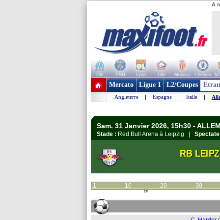
A r
OM
PSG
Lyon
Lille
Monaco
Chelsea
Ma
+ de clubs
Mercato
Ligue 1
L2/Coupes
Etran
Angleterre
|
Espagne
|
Italie
|
All
Sam. 31 Janvier 2026, 15h30 - ALL
Stade :
Red Bull Arena à Leipzig |
Spectate
RB LEIPZ
1
10
20
30