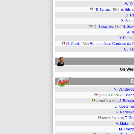
W. O
E. Bitsh
(
E. Banzuzi
, 59e)
D. R
X. Schl
N. Sei
(
J. Bakayoko
, 86e)
A. 
Y. Diom
Rômulo José Cardoso da 
(
T. Gomis
, 72e)
C. Ha
Ole Wer
B
M. Vandevoo
E. Banz
(entré à la 59e)
J. Bakay
(entré à la 86e)
L. Klosterm
K. Nedeljk
T. Go
(entré à la 72e)
A. Maksimo
M. Finkg