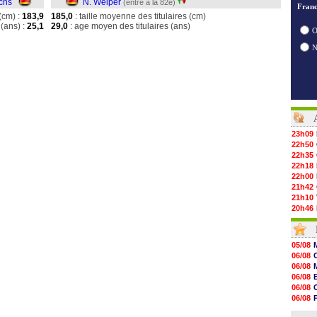
chs
N. Weiper
(entré à la 82e)
Franc
(cm) :
183,9
185,0
: taille moyenne des titulaires (cm)
(ans) :
25,1
29,0
: age moyen des titulaires (ans)
O
23h09
22h50
22h35
22h18
22h00
21h42
21h10
20h46
20h30
20h01
19h18
05/08
19h09
06/08
18h48
06/08
18h37
06/08
18h29
06/08
17h58
06/08
17h46
06/08
17h32