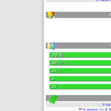
C. Harder
70 %
697
(87 %)
15
(4)
5
13
P. Gul
R. 
(
B. Henrichs
, 59e)