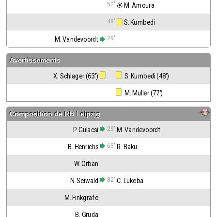
52'
 M. Amoura
48'
 S. Kumbedi
29'
M. Vandevoordt
Avertissements
X. Schlager (63')
 S. Kumbedi (48')
 M. Muller (77')
Composition de
RB Leipzig
29'
P. Gulacsi
M. Vandevoordt
63'
B. Henrichs
R. Baku
W. Orban
82'
N. Seiwald
C. Lukeba
M. Finkgrafe
B. Gruda