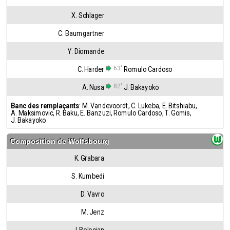
X. Schlager
C. Baumgartner
Y. Diomande
63'
C. Harder
Romulo Cardoso
82'
A. Nusa
J. Bakayoko
Banc des remplaçants
:
M. Vandevoordt
,
C. Lukeba
,
E. Bitshiabu
,
A. Maksimovic
,
R. Baku
,
E. Banzuzi
,
Romulo Cardoso
,
T. Gomis
,
J. Bakayoko
Composition de
Wolfsbourg
K. Grabara
S. Kumbedi
D. Vavro
M. Jenz