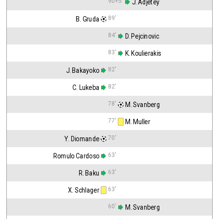
90+5'
 J. Adjetey
89'
B. Gruda
84'
 D. Pejcinovic
83'
 K. Koulierakis
82'
J. Bakayoko
82'
C. Lukeba
78'
 M. Svanberg
77'
 M. Muller
70'
Y. Diomande
63'
Romulo Cardoso
63'
R. Baku
63'
X. Schlager
60'
 M. Svanberg