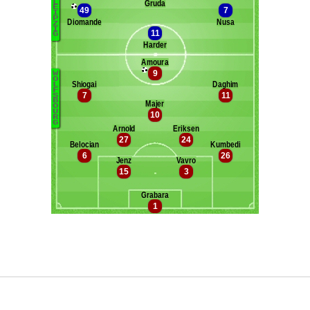
Maxifoot recrute
^ retour en haut de page ^