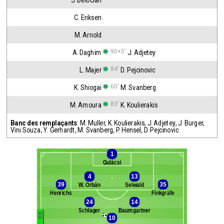
J. Belocian
C. Eriksen
M. Arnold
90+5'
A. Daghim
J. Adjetey
84'
L. Majer
D. Pejcinovic
60'
K. Shiogai
M. Svanberg
83'
M. Amoura
K. Koulierakis
Banc des remplaçants
:
M. Muller
,
K. Koulierakis
,
J. Adjetey
,
J. Burger
,
Vini Souza
,
Y. Gerhardt
,
M. Svanberg
,
P. Hensel
,
D. Pejcinovic