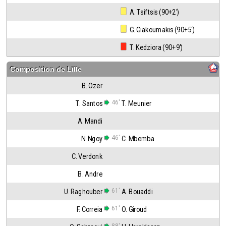
 A. Tsiftsis (90+2')
 G. Giakoumakis (90+5')
 T. Kedziora (90+9')
Composition de
Lille
B. Ozer
46'
T. Santos
T. Meunier
A. Mandi
46'
N. Ngoy
C. Mbemba
C. Verdonk
B. Andre
61'
U. Raghouber
A. Bouaddi
61'
F. Correia
O. Giroud