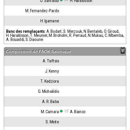
88'
O. Sahraoui
H. Haraldsson
M. Fernandez-Pardo
H. Igamane
Banc des remplaçants
:
A. Bodart
,
S. Merzouk
,
N. Bentaleb
,
O. Giroud
,
H. Haraldsson
,
T. Meunier
,
M. Broholm
,
R. Perraud
,
N. Mukau
,
C. Mbemba
,
A. Bouaddi
,
S. Diaoune
Composition de
PAOK Salonique
A. Tsiftsis
J. Kenny
T. Kedziora
G. Michailidis
A. R. Baba
15'
M. Camara
A. Bianco
S. Meite