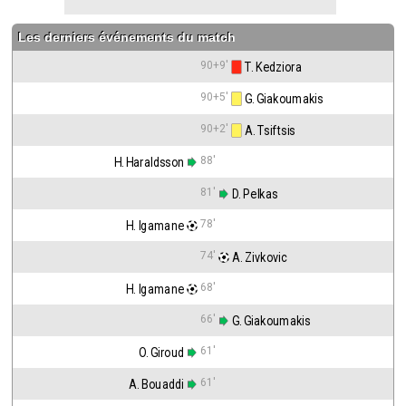
Les derniers événements du match
90+9'
 T. Kedziora
90+5'
 G. Giakoumakis
90+2'
 A. Tsiftsis
88'
H. Haraldsson
81'
 D. Pelkas
78'
H. Igamane
74'
 A. Zivkovic
68'
H. Igamane
66'
 G. Giakoumakis
61'
O. Giroud
61'
A. Bouaddi