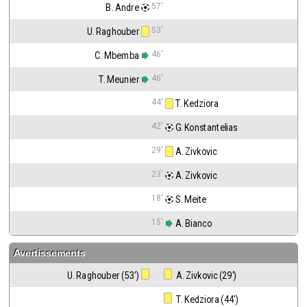
57'
B. Andre
53'
U. Raghouber
46'
C. Mbemba
46'
T. Meunier
44'
 T. Kedziora
42'
 G. Konstantelias
29'
 A. Zivkovic
23'
 A. Zivkovic
18'
 S. Meite
15'
 A. Bianco
Avertissements
U. Raghouber (53')
 A. Zivkovic (29')
 T. Kedziora (44')