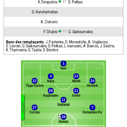
81'
K. Despodov
D. Pelkas
G. Konstantelias
A. Zivkovic
66'
F. Chalov
G. Giakoumakis
Banc des remplaçants
:
J. Pavlenka
,
D. Monastirlis
,
A. Vogliacco
,
D. Lovren
,
G. Giakoumakis
,
D. Pelkas
,
L. Ivanusec
,
A. Bianco
,
J. Sastre
,
K. Thymianis
,
G. Taylor
,
D. Berdos