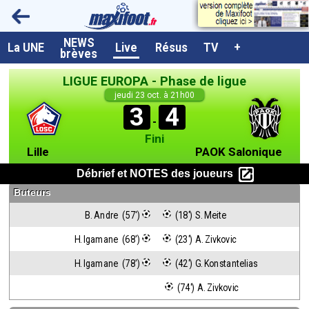
NEWS
A la UNE
La UNE
Live
Résus
TV
+
brèves
Dernières brèves
LIGUE EUROPA - Phase de ligue
Live / Matchs en direct
jeudi 23 oct. à 21h00
3
4
Résultats et Classements
-
Fini
Class. buteurs européens
Lille
PAOK Salonique
Programme TV foot
Débrief et NOTES des joueurs
Buteurs
Vidéos
B. Andre  (57')
 (18') S. Meite
Sondages
H. Igamane  (68')
 (23') A. Zivkovic
Tableau transferts L1
H. Igamane  (78')
 (42') G. Konstantelias
Taille de la police
 (74') A. Zivkovic
Paramètrages / Options