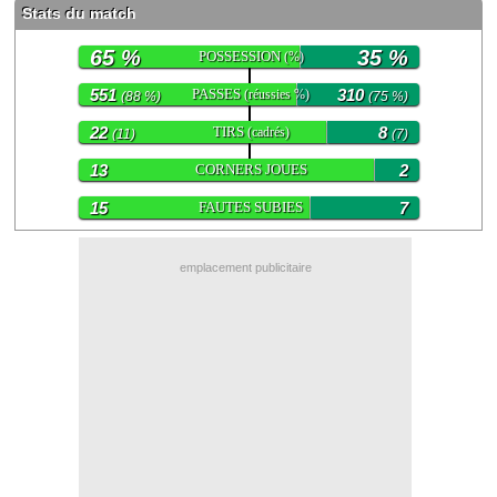
Stats du match
Contact / Signaler un bug
65 %
35 %
POSSESSION
(%)
Recrutement Maxifoot
551
PASSES
310
(réussies %)
(88 %)
(75 %)
Mentions légales
22
TIRS
8
(cadrés)
(11)
(7)
site web Maxifoot.fr
13
CORNERS JOUES
2
15
FAUTES SUBIES
7
emplacement publicitaire