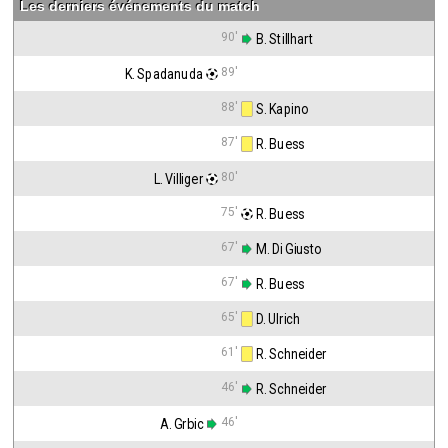
Les derniers événements du match
90'
 B. Stillhart
89'
K. Spadanuda
88'
 S. Kapino
87'
 R. Buess
80'
L. Villiger
75'
 R. Buess
67'
 M. Di Giusto
67'
 R. Buess
65'
 D. Ulrich
61'
 R. Schneider
46'
 R. Schneider
46'
A. Grbic