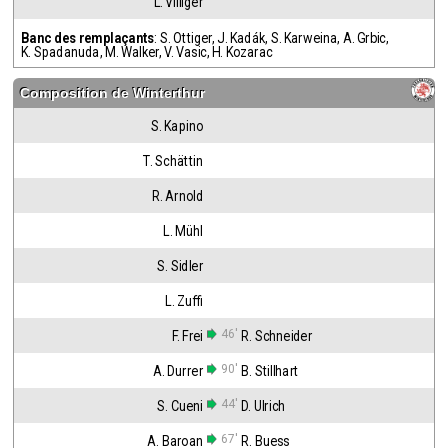
L. Villiger
Banc des remplaçants
:
S. Ottiger
,
J. Kadák
,
S. Karweina
,
A. Grbic
,
K. Spadanuda
,
M. Walker
,
V. Vasic
,
H. Kozarac
Composition de
Winterthur
S. Kapino
T. Schättin
R. Arnold
L. Mühl
S. Sidler
L. Zuffi
46'
F. Frei
R. Schneider
90'
A. Durrer
B. Stillhart
44'
S. Cueni
D. Ulrich
67'
A. Baroan
R. Buess