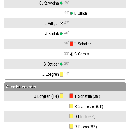
46'
S. Karweina
44'
 D. Ulrich
42'
L. Villiger
40'
J. Kadák
38'
 T. Schättin
33'
 C. Gomis
20'
S. Ottiger
14'
J. Löfgren
Avertissements
J. Löfgren (14')
 T. Schättin (38')
 R. Schneider (61')
 D. Ulrich (65')
 R. Buess (87')