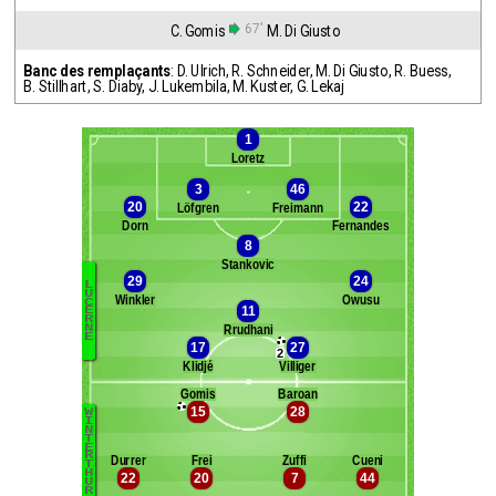
67'
C. Gomis
M. Di Giusto
Banc des remplaçants
:
D. Ulrich
,
R. Schneider
,
M. Di Giusto
,
R. Buess
,
B. Stillhart
,
S. Diaby
,
J. Lukembila
,
M. Kuster
,
G. Lekaj