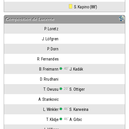
 S. Kapino (88')
Composition de
Lucerne
P. Loretz
J. Löfgren
P. Dorn
R. Fernandes
40'
B. Freimann
J. Kadák
D. Rrudhani
20'
T. Owusu
S. Ottiger
A. Stankovic
46'
L. Winkler
S. Karweina
46'
T. Klidje
A. Grbic