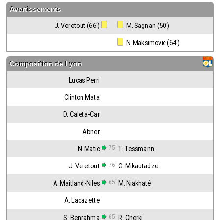
Avertissements
J. Veretout (66')
 M. Sagnan (50')
 N. Maksimovic (64')
Composition de
Lyon
Lucas Perri
Clinton Mata
D. Caleta-Car
Abner
75'
N. Matic
T. Tessmann
76'
J. Veretout
G. Mikautadze
65'
A. Maitland-Niles
M. Niakhaté
A. Lacazette
65'
S. Benrahma
R. Cherki