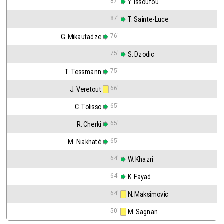
87'
 Y. Issoufou
87'
 T. Sainte-Luce
76'
G. Mikautadze
75'
 S. Dzodic
75'
T. Tessmann
66'
J. Veretout
65'
C. Tolisso
65'
R. Cherki
65'
M. Niakhaté
64'
 W. Khazri
64'
 K. Fayad
64'
 N. Maksimovic
50'
 M. Sagnan