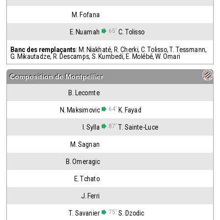
M. Fofana
65'
E. Nuamah
C. Tolisso
Banc des remplaçants
:
M. Niakhaté
,
R. Cherki
,
C. Tolisso
,
T. Tessmann
,
G. Mikautadze
,
R. Descamps
,
S. Kumbedi
,
E. Molébé
,
W. Omari
Composition de
Montpellier
B. Lecomte
64'
N. Maksimovic
K. Fayad
87'
I. Sylla
T. Sainte-Luce
M. Sagnan
B. Omeragic
E. Tchato
J. Ferri
75'
T. Savanier
S. Dzodic