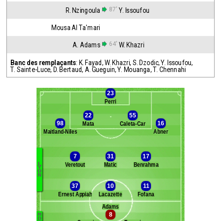
87'
R. Nzingoula
Y. Issoufou
Mousa Al Ta'mari
64'
A. Adams
W. Khazri
Banc des remplaçants
:
K. Fayad
,
W. Khazri
,
S. Dzodic
,
Y. Issoufou
,
T. Sainte-Luce
,
D. Bertaud
,
A. Gueguin
,
Y. Mouanga
,
T. Chennahi