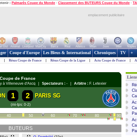
etenir :
Palmarès Coupe du Monde
-
Classement des BUTEURS Coupe du Monde
-
TA
emplacement publicitaire
n Utd
Arsenal
Liverpool
ManCity
Barca
Real
Atletico
Milan
Juve
Inter
Naples
ger
Coupe d'Europe
Les Bleus & International
Chroniques
TV
+
|
Résus Coupe de France
|
Résus Coupe de la Ligue
|
Actu Coupe de France
|
A
Lien
 Coupe de France
oy à Villeneuve d'Ascq |
Spectateurs :
- |
Arbitre :
F. Letexier
Ré
Cl
1
2
ON
PARIS SG
Ca
Ac
(mi-tps: 0-2)
Ca
Pa
40
50
60
70
80
90
Ac
Ca
BUTEURS
Pa