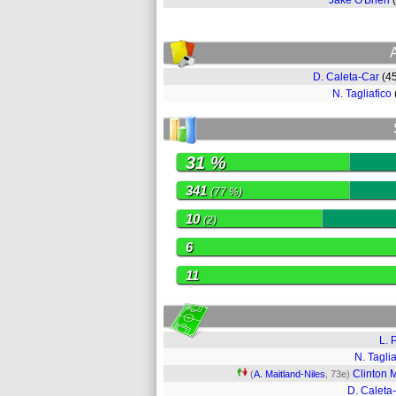
Jake O'Brien
D. Caleta-Car
(4
N. Tagliafico
31 %
341
(77 %)
10
(2)
6
11
L. 
N. Taglia
Clinton 
(
A. Maitland-Niles
, 73e)
D. Caleta