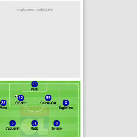
emplacement publicitaire
23
Perri
12
55
22
3
O'Brien
Caleta-Car
Mata
Tagliafico
Banc des remplaçants
Lyon
6
31
8
Caqueret
Matic
Tolisso
dryelson
rban