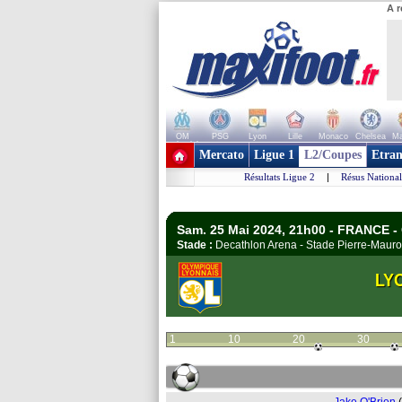
A r
OM
PSG
Lyon
Lille
Monaco
Chelsea
Ma
+ de clubs
Mercato
Ligue 1
L2/Coupes
Etran
Résultats Ligue 2
|
Résus National
Sam. 25 Mai 2024, 21h00 - FRANCE -
Stade :
Decathlon Arena - Stade Pierre-Maur
LY
1
10
20
30