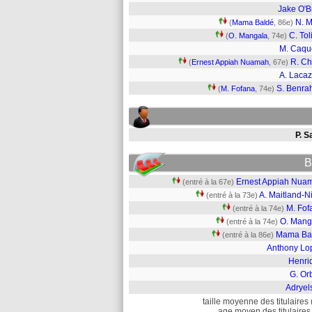
Jake O'B
N. M
(
Mama Baldé
, 86e)
C. Tol
(
O. Mangala
, 74e)
M. Caqu
R. Ch
(
Ernest Appiah Nuamah
, 67e)
A. Lacaz
S. Benr
(
M. Fofana
, 74e)
P. S
B
Ernest Appiah Nua
(entré à la 67e)
A. Maitland-N
(entré à la 73e)
M. Fof
(entré à la 74e)
O. Mang
(entré à la 74e)
Mama Ba
(entré à la 86e)
Anthony Lo
Henri
G. Or
Adryel
taille moyenne des titulaires 
age moyen des titulaires 