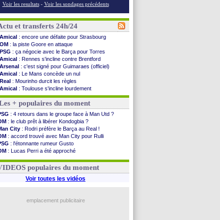
Voir les resultats
-
Voir les sondages précédents
Actu et transferts 24h/24
Amical
: encore une défaite pour Strasbourg
OM
: la piste Goore en attaque
PSG
: ça négocie avec le Barça pour Torres
Amical
: Rennes s'incline contre Brentford
Arsenal
: c'est signé pour Guimaraes (officiel)
Amical
: Le Mans concède un nul
Real
: Mourinho durcit les règles
Amical
: Toulouse s'incline lourdement
OM
: Benatia et la "médiocrité" dans le club
Les + populaires du moment
Newcastle
: Guimarães, le club se défend
L2
: la 1ère journée à suivre en DIRECT !
PSG
: 4 retours dans le groupe face à Man Utd ?
PSG
: une deuxième offre pour Suzuki
OM
: le club prêt à libérer Kondogbia ?
PSG
: le groupe pour le match face à Man Utd
Man City
: Rodri préfère le Barça au Real !
OM
: le jour où tout a basculé pour Benatia
OM
: accord trouvé avec Man City pour Rulli
Heracles
: Reine-Adélaïde, le sort s'acharne...
PSG
: l'étonnante rumeur Gusto
Monaco
: Mawissa a gravement blessé Uche
OM
: Lucas Perri a été approché
OM
: accord avec la Real Sociedad pour Aguerd
OM
: une offre pour Bulka
Barça
: Araujo va partir en prêt à Liverpool
Ouganda
: Owori battu à mort à Kampala
VIDEOS populaires du moment
OM
: Côme pousse pour Gouiri
Man Utd
: le groupe pour défier le PSG
Voir toutes les vidéos
L3
: Caen premier leader
OM
: Højbjerg, son agent maintient le suspense
OM
: Gouiri évoque son avenir
emplacement publicitaire
Leipzig
: le transfert d'Asllani tombe à l'eau
Voir les brèves précédentes