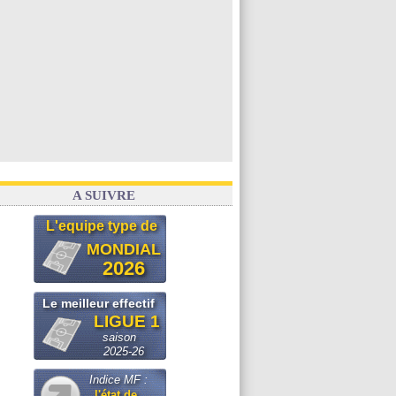
A SUIVRE
L'equipe type de
MONDIAL
2026
Le meilleur effectif
LIGUE 1
saison
2025-26
Indice MF :
l'état de