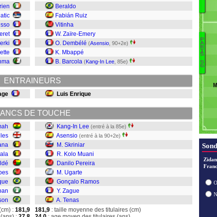
rien
Beraldo
H
atic
Fabián Ruiz
L
isso
Vitinha
Ba
eret
W. Zaïre-Emery
M
P
F
erki
O. Dembélé
(
Asensio
, 90+2e)
A
R
T
I
M
ette
K. Mbappé
S
Z
ahma
B. Barcola
(
Kang-In Lee
, 85e)
S
G
R
Ug
ENTRAINEURS
M
Pe
age
Luis Enrique
K
Sk
ANCS DE TOUCHE
A
Le
mah
Kang-In Lee
(entré à la 85e)
iles
Asensio
(entré à la 90+2e)
ana
M. Skriniar
Sond
ala
R. Kolo Muani
Zidan
ldé
Danilo Pereira
Franc
pes
M. Ugarte
que
Gonçalo Ramos
O
ban
Y. Zague
son
A. Tenas
(cm) :
181,9
181,9
: taille moyenne des titulaires (cm)
(ans) :
27,8
24,0
: age moyen des titulaires (ans)