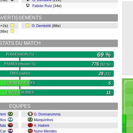
(55e)
O. Dembélé
(22e)
Fabián Ruiz
(34e)
AVERTISSEMENTS
5+2e)
O. Dembélé
(88e)
(88e)
STATS DU MATCH
69 %
POSSESSION
(%)
PASSES
776
(réussies %)
(92 %)
TIRS
28
(cadrés)
(11)
CORNERS JOUES
5
FAUTES SUBIES
11
EQUIPES
Perri
G. Donnarumma
fico
Marquinhos
L
Mata
A. Hakimi
A
Y
O
-Car
Nuno Mendes
N
O