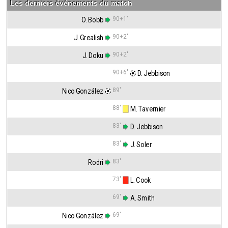
Les derniers événements du match
90+1'
O. Bobb
90+2'
J. Grealish
90+2'
J. Doku
90+6'
 D. Jebbison
89'
Nico González
88'
 M. Tavernier
83'
 D. Jebbison
83'
 J. Soler
83'
Rodri
73'
 L. Cook
69'
 A. Smith
69'
Nico González