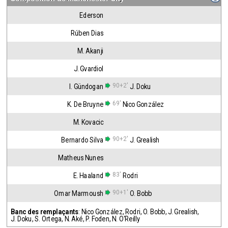
Ederson
Rúben Dias
M. Akanji
J. Gvardiol
90+2'
I. Gündogan
J. Doku
69'
K. De Bruyne
Nico González
M. Kovacic
90+2'
Bernardo Silva
J. Grealish
Matheus Nunes
83'
E. Haaland
Rodri
90+1'
Omar Marmoush
O. Bobb
Banc des remplaçants
:
Nico González
,
Rodri
,
O. Bobb
,
J. Grealish
,
J. Doku
,
S. Ortega
,
N. Aké
,
P. Foden
,
N. O'Reilly