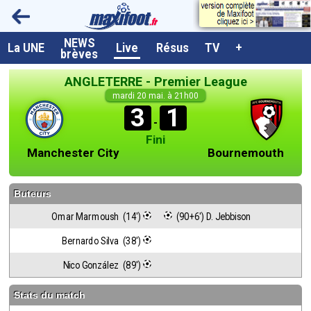
NEWS
A la UNE
La UNE
Live
Résus
TV
+
brèves
Dernières brèves
ANGLETERRE - Premier League
Live / Matchs en direct
mardi 20 mai. à 21h00
3
1
Résultats et Classements
-
Fini
Class. buteurs européens
Manchester City
Bournemouth
Programme TV foot
Buteurs
Vidéos
Omar Marmoush  (14')
 (90+6') D. Jebbison
Sondages
Bernardo Silva  (38')
Tableau transferts L1
Nico González  (89')
Taille de la police
Stats du match
Paramètrages / Options