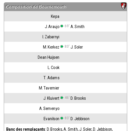
Composition de
Bournemouth
Kepa
69'
J. Araujo
A. Smith
I. Zabarnyi
83'
M. Kerkez
J. Soler
Dean Huijsen
L. Cook
T. Adams
M. Tavernier
46'
J. Kluivert
D. Brooks
A. Semenyo
83'
Evanilson
D. Jebbison
Banc des remplaçants
:
D. Brooks
,
A. Smith
,
J. Soler
,
D. Jebbison
,