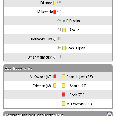
68'
Ederson
67'
M. Kovacic
46'
 D. Brooks
44'
 J. Araujo
38'
Bernardo Silva
36'
 Dean Huijsen
14'
Omar Marmoush
Avertissements
M. Kovacic (67')
 Dean Huijsen (36')
Ederson (68')
 J. Araujo (44')
 L. Cook (73')
 M. Tavernier (88')
Composition de
Manchester City