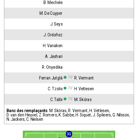
B. Mechele
M. De Cuyper
J. Seys
J. Ordoñez
H. Vanaken
A. Jashari
R. Onyedika
70'
Ferran Jutglà
R. Vermant
70'
C. Tzolis
H. Vetlesen
70'
C. Talbi
M. Skóras
Banc des remplaçants
:
M. Skóras
,
R. Vermant
,
H. Vetlesen
,
D. van den Heuvel
,
Z. Romero
,
K. Sabbe
,
H. Siquet
,
J. Spileers
,
G. Nilsson
,
N. Jackers
,
C. Nielsen