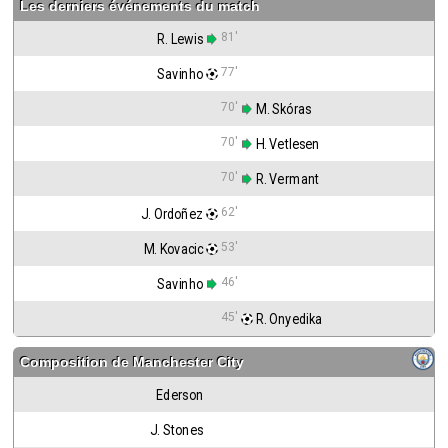
Les derniers événements du match
81'
R. Lewis
77'
Savinho
70'
 M. Skóras
70'
 H. Vetlesen
70'
 R. Vermant
62'
J. Ordoñez
53'
M. Kovacic
46'
Savinho
45'
 R. Onyedika
Composition de
Manchester City
Ederson
J. Stones