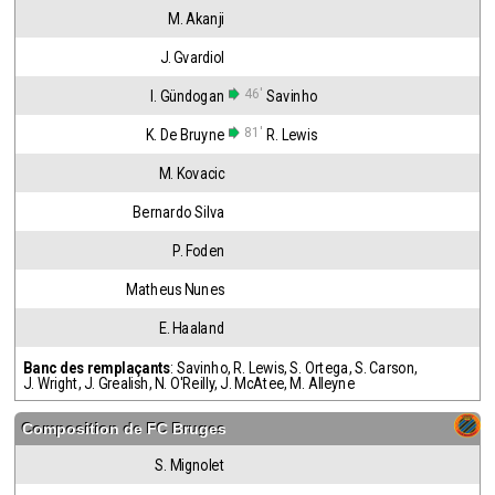
M. Akanji
J. Gvardiol
46'
I. Gündogan
Savinho
81'
K. De Bruyne
R. Lewis
M. Kovacic
Bernardo Silva
P. Foden
Matheus Nunes
E. Haaland
Banc des remplaçants
:
Savinho
,
R. Lewis
,
S. Ortega
,
S. Carson
,
J. Wright
,
J. Grealish
,
N. O'Reilly
,
J. McAtee
,
M. Alleyne
Composition de
FC Bruges
S. Mignolet