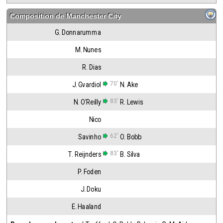
Composition de
Manchester City
G. Donnarumma
M. Nunes
R. Dias
70'
J. Gvardiol
N. Ake
83'
N. O'Reilly
R. Lewis
Nico
62'
Savinho
O. Bobb
83'
T. Reijnders
B. Silva
P. Foden
J. Doku
E. Haaland