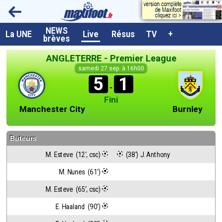
NEWS
A la UNE
La UNE
Live
Résus
TV
+
brèves
Dernières brèves
ANGLETERRE - Premier League
Live / Matchs en direct
samedi 27 sep. à 16h00
5
1
Résultats et Classements
-
Fini
Class. buteurs européens
Manchester City
Burnley
Programme TV foot
Buteurs
Vidéos
M. Esteve  (12', csc)
 (38') J. Anthony
Sondages
M. Nunes  (61')
Tableau transferts L1
M. Esteve  (65', csc)
Taille de la police
E. Haaland  (90')
Paramètrages / Options