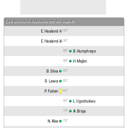
Les derniers événements du match
90'
E. Haaland
90'
E. Haaland
88'
 B. Humphreys
88'
 H. Mejbri
83'
B. Silva
83'
R. Lewis
83'
P. Foden
80'
 L. Ugochukwu
79'
 A. Broja
70'
N. Ake