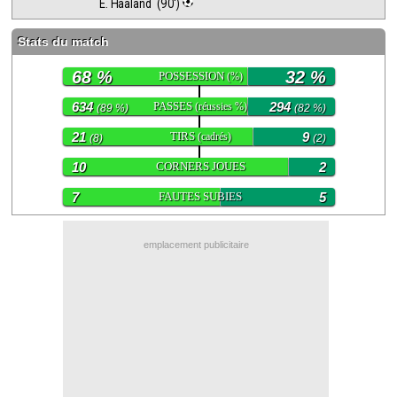
E. Haaland  (90')
Contact / Signaler un bug
Stats du match
Recrutement Maxifoot
68 %
32 %
POSSESSION
(%)
Mentions légales
634
PASSES
294
(réussies %)
(89 %)
(82 %)
site web Maxifoot.fr
21
TIRS
9
(cadrés)
(8)
(2)
10
CORNERS JOUES
2
7
FAUTES SUBIES
5
emplacement publicitaire