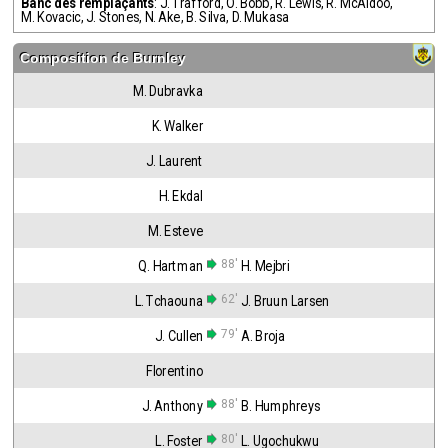
Banc des remplaçants
:
J. Trafford
,
O. Bobb
,
R. Lewis
,
R. McAidoo
,
M. Kovacic
,
J. Stones
,
N. Ake
,
B. Silva
,
D. Mukasa
Composition de
Burnley
M. Dubravka
K. Walker
J. Laurent
H. Ekdal
M. Esteve
88'
Q. Hartman
H. Mejbri
62'
L. Tchaouna
J. Bruun Larsen
79'
J. Cullen
A. Broja
Florentino
88'
J. Anthony
B. Humphreys
80'
L. Foster
L. Ugochukwu