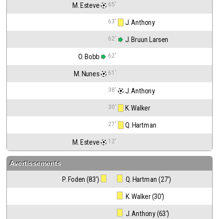
65'
M. Esteve
63'
 J. Anthony
62'
 J. Bruun Larsen
62'
O. Bobb
61'
M. Nunes
38'
 J. Anthony
30'
 K. Walker
27'
 Q. Hartman
12'
M. Esteve
Avertissements
P. Foden (83')
 Q. Hartman (27')
 K. Walker (30')
 J. Anthony (63')