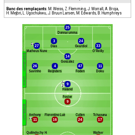
Banc des remplaçants
:
M. Weiss
,
Z. Flemming
,
J. Worrall
,
A. Broja
,
H. Mejbri
,
L. Ugochukwu
,
J. Bruun Larsen
,
M. Edwards
,
B. Humphreys