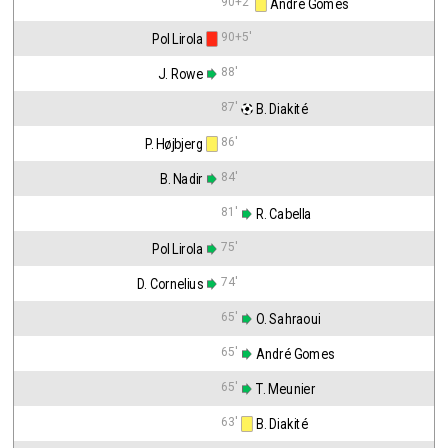
90+2'
 André Gomes
90+5'
Pol Lirola
88'
J. Rowe
87'
 B. Diakité
86'
P. Højbjerg
84'
B. Nadir
81'
 R. Cabella
75'
Pol Lirola
74'
D. Cornelius
65'
 O. Sahraoui
65'
 André Gomes
65'
 T. Meunier
63'
 B. Diakité