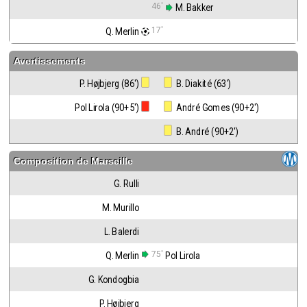
46'
 M. Bakker
17'
Q. Merlin
Avertissements
P. Højbjerg (86')
 B. Diakité (63')
Pol Lirola (90+5')
 André Gomes (90+2')
 B. André (90+2')
Composition de
Marseille
G. Rulli
M. Murillo
L. Balerdi
75'
Q. Merlin
Pol Lirola
G. Kondogbia
P. Højbjerg