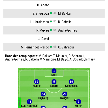
B. André
46'
E. Zhegrova
M. Bakker
81'
H. Haraldsson
R. Cabella
65'
N. Mukau
André Gomes
J. David
65'
M. Fernandez-Pardo
O. Sahraoui
Banc des remplaçants
:
M. Bakker
,
T. Meunier
,
O. Sahraoui
,
André Gomes
,
R. Cabella
,
V. Mannone
,
M. Bayo
,
A. Bouaddi
,
Ismaily