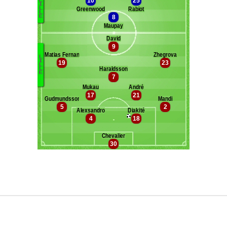
Maxifoot recrute
^ retour en haut de page ^
version web complète