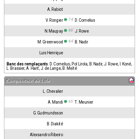
A. Rabiot
74'
V. Rongier
D. Cornelius
88'
N. Maupay
J. Rowe
84'
M. Greenwood
B. Nadir
Luis Henrique
Banc des remplaçants
:
D. Cornelius
,
Pol Lirola
,
B. Nadir
,
J. Rowe
,
I. Koné
,
L. Brassier
,
A. Harit
,
J. de Lange
,
B. Meïté
Composition de
Lille
L. Chevalier
65'
A. Mandi
T. Meunier
G. Gudmundsson
B. Diakité
Alexsandro Ribeiro