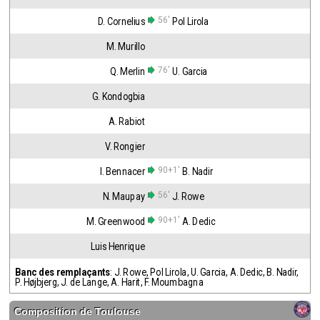
56'
D. Cornelius
Pol Lirola
M. Murillo
76'
Q. Merlin
U. Garcia
G. Kondogbia
A. Rabiot
V. Rongier
90+1'
I. Bennacer
B. Nadir
56'
N. Maupay
J. Rowe
90+1'
M. Greenwood
A. Dedic
Luis Henrique
Banc des remplaçants
:
J. Rowe
,
Pol Lirola
,
U. Garcia
,
A. Dedic
,
B. Nadir
,
P. Højbjerg
,
J. de Lange
,
A. Harit
,
F. Moumbagna
Composition de
Toulouse