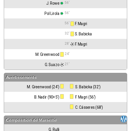
56'
J. Rowe
56'
Pol Lirola
56'
 F. Magri
32'
 S. Babicka
28'
 F. Magri
24'
M. Greenwood
21'
G. Suazo
Avertissements
M. Greenwood (24')
 S. Babicka (32')
B. Nadir (90+5')
 F. Magri (56')
 C. Cásseres (68')
Composition de
Marseille
G. Rulli