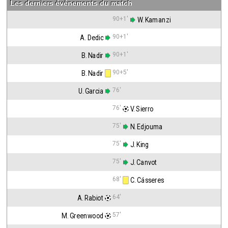
Les derniers événements du match
90+1'
 W. Kamanzi
90+1'
A. Dedic
90+1'
B. Nadir
90+5'
B. Nadir
76'
U. Garcia
76'
 V. Sierro
75'
 N. Edjouma
75'
 J. King
75'
 J. Canvot
68'
 C. Cásseres
64'
A. Rabiot
57'
M. Greenwood