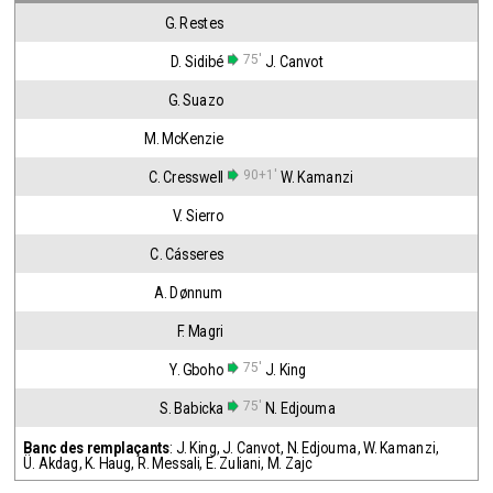
G. Restes
75'
D. Sidibé
J. Canvot
G. Suazo
M. McKenzie
90+1'
C. Cresswell
W. Kamanzi
V. Sierro
C. Cásseres
A. Dønnum
F. Magri
75'
Y. Gboho
J. King
75'
S. Babicka
N. Edjouma
Banc des remplaçants
:
J. King
,
J. Canvot
,
N. Edjouma
,
W. Kamanzi
,
Ü. Akdag
,
K. Haug
,
R. Messali
,
E. Zuliani
,
M. Zajc