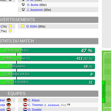
(48e)
A. Ilic
(38e)
O. Burke
(88e)
J. Juranovic
(90e)
AVERTISSEMENTS
i
(7e)
D. Köhn
(80e)
(75e)
STATS DU MATCH
47 %
POSSESSION
(%)
PASSES
411
(réussies %)
(82 %)
TIRS
16
(cadrés)
(9)
CORNERS JOUES
8
FAUTES SUBIES
11
M
A
Y
Po
E
EQUIPES
N
W
C
E
V
tner
C. Klaus
Le
osta
C. Trimmel
(
J. Juranovic
, 81e)
K
osch
D. Doekhi