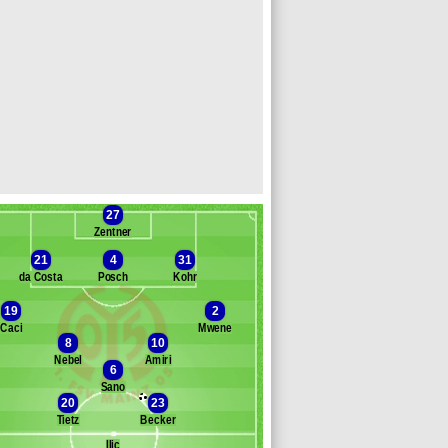
27
Zentner
21
4
31
da Costa
Posch
Kohr
19
2
Caci
Mwene
Banc des remplaçants
Mayence
8
10
Nebel
Amiri
tulski
6
eiper
Sano
20
23
eratschnig
Tietz
Becker
e
awasaki
Ilic