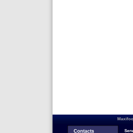
Maxifoo
Serv
Contacts