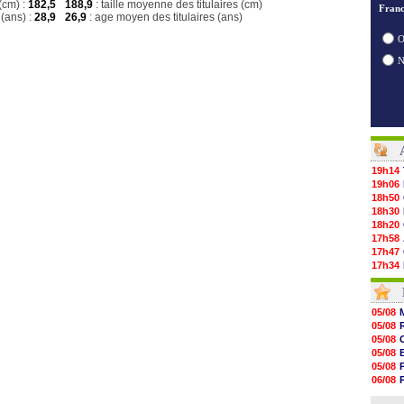
(cm) :
182,5
188,9
: taille moyenne des titulaires (cm)
Franc
(ans) :
28,9
26,9
: age moyen des titulaires (ans)
O
19h14
19h06
18h50
18h30
18h20
17h58
17h47
17h34
17h22
17h10
16h59
05/08
16h53
05/08
16h45
05/08
16h34
05/08
16h21
05/08
16h04
06/08
15h50
05/08
15h40