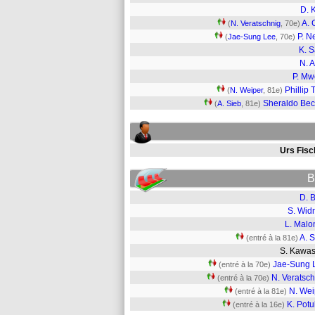
D. 
A. 
(
N. Veratschnig
, 70e)
P. N
(
Jae-Sung Lee
, 70e)
K. 
N. A
P. M
Phillip 
(
N. Weiper
, 81e)
Sheraldo Bec
(
A. Sieb
, 81e)
Urs Fisc
B
D. 
S. Wid
L. Malo
A. 
(entré à la 81e)
S. Kawa
Jae-Sung 
(entré à la 70e)
N. Veratsc
(entré à la 70e)
N. Wei
(entré à la 81e)
K. Potu
(entré à la 16e)