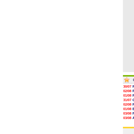
04/08
15h18
15h01
14h46
14h25
14h12
13h51
30/07
02/08
01/08
31/07
02/08
01/08
03/08
03/08
03/08
03/08