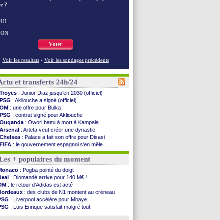
e ?
UI
NON
Voter
Voir les resultats
-
Voir les sondages précédents
Actu et transferts 24h/24
Troyes
: Junior Diaz jusqu'en 2030 (officiel)
PSG
: Akliouche a signé (officiel)
OM
: une offre pour Bulka
PSG
: contrat signé pour Akliouche
Ouganda
: Owori battu à mort à Kampala
Arsenal
: Arteta veut créer une dynastie
Chelsea
: Palace a fait son offre pour Disasi
FIFA
: le gouvernement espagnol s'en mêle
PSG
: l'étonnante rumeur Gusto
Les + populaires du moment
Bologne
: Dallinga est sur le marché
OM
: accord trouvé avec Man City pour Rulli
Monaco
: Pogba pointé du doigt
OM
: Medina vers Leverkusen pour 25 M€
Real
: Diomandé arrive pour 140 M€ !
Uruguay
: Forlan nommé sélectionneur (officiel)
OM
: le retour d'Adidas est acté
Séville
: Juanlu signe à Bournemouth (officiel)
Bordeaux
: des clubs de N1 montent au créneau
PSG
: Ndjantou heureux d'avoir rejoué
PSG
: Liverpool accélère pour Mbaye
Real
: Diomandé pour 140 M€ ! (officiel)
PSG
: Luis Enrique satisfait malgré tout
Man City
: Rodri préfère le Barça au Real !
Real
: une nouvelle offre pour Vinicius
Rennes
: Aït Boudlal veut rejoindre Fulham