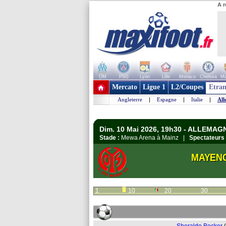
A r
OM
PSG
Lyon
Lille
Monaco
Chelsea
Ma
+ de clubs
Mercato
Ligue 1
L2/Coupes
Etran
Angleterre
|
Espagne
|
Italie
|
All
Dim. 10 Mai 2026, 19h30 - ALLEMAG
Stade :
Mewa Arena à Mainz |
Spectateurs 
MAYEN
1
10
20
30