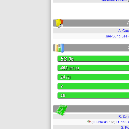
Sheraldo Becker
A. Cac
Jae-Sung Lee
53 %
463
(84 %)
14
(3)
7
10
R. Zen
D. da C
(
K. Potulski
, 16e)
S. P