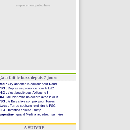
Lyon
: Fonseca prend cher sur les réseaux
Aston Villa
: Liverpool cible aussi Konsa
emplacement publicitaire
OM
: une approche pour Diatta
Le Havre
: Diaw va signer à Lille
Trabzonspor
: Salah a signé ! (officiel)
Bordeaux
: les mots de Mavuba
FIFA
: Al-Khelaïfi président ? Tebas dit non
Voir les brèves précédentes
Ça a fait le buzz depuis 7 jours
Real
: City annonce la couleur pour Rodri
PSG
: Dupraz se prononce pour la LdC
PSG
: c'est bouclé pour Akliouche !
OM
: Meunier avait un accord avec le club
PSG
: le Barça fixe son prix pour Torres
Barça
: Torres souhaite rejoindre le PSG !
FIFA
: Infantino sollicite Trump
Argentine
: quand Medina recadre... sa mère
Real
: le démenti de Leipzig pour Diomandé
OM
: Paixão attire un 2e club anglais
A SUIVRE