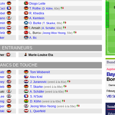
Si
Kohr
Diogo Leite
U
N
M
I
Caci
T. Rothe
(
D. Köhn
, 60e)
O
Q
N
W
ebel
R. Khedira
B
Ba
E
Sano
A. Kemlein
R
K
L
miri
O. Burke
(
T. Skarke
, 88e)
I
Ns
N
wene
I. Ansah
(
A. Schäfer
, 60e)
S
Tietz
L. Burcu
(
Jeong Woo-Yeong
, 59e)
Sk
ker
A. Ilic
J
Kr
ENTRAINEURS
W
her
Marie-Louise Eta
Bund
ANCS DE TOUCHE
Augsbo
Batz
Tom Wisbereit
Bay
mer
Alex Kral
Bor
ney
J. Juranovic
(entré à la 81e)
Darms
Sieb
T. Skarke
(entré à la 88e)
Fribourg
saki
A. Schäfer
(entré à la 60e)
VfB St
Lee
S. N'Soki
hnig
D. Köhn
(entré à la 60e)
per
Jeong Woo-Yeong
Sond
(entré à la 59e)
lski
L. Querfeld
Zidan