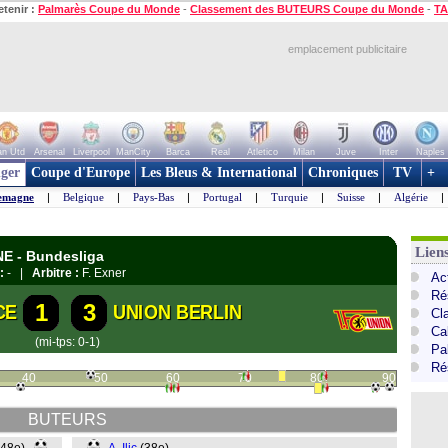
etenir :
Palmarès Coupe du Monde
-
Classement des BUTEURS Coupe du Monde
-
TA
emplacement publicitaire
n Utd
Arsenal
Liverpool
ManCity
Barca
Real
Atletico
Milan
Juve
Inter
Naples
ger
Coupe d'Europe
Les Bleus & International
Chroniques
TV
+
emagne
|
Belgique
|
Pays-Bas
|
Portugal
|
Turquie
|
Suisse
|
Algérie
|
Lien
NE - Bundesliga
:
- |
Arbitre :
F. Exner
Ac
Ré
1
3
CE
UNION BERLIN
Cl
Ca
(mi-tps: 0-1)
Pa
Ré
40
50
60
70
80
90
BUTEURS