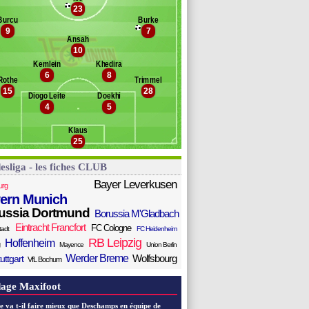
eb
23
Banc des remplaçants
Union Berlin
aloney
Burcu
Burke
9
7
uerfeld
idmer
Ansah
Jeong Woo-Yeong
tz
10
öhn
Kemlein
Khedira
oki
6
8
Rothe
Trimmel
chäfer
15
28
arke
Diogo Leite
Doekhi
4
5
uranovic
al
Klaus
isbereit
25
esliga - les fiches CLUB
Bayer Leverkusen
urg
ern Munich
ussia Dortmund
Borussia M'Gladbach
Eintracht Francfort
FC Cologne
tadt
FC Heidenheim
RB Leipzig
Hoffenheim
Mayence
Union Berlin
Werder Breme
Wolfsbourg
uttgart
VfL Bochum
age Maxifoot
e va t-il faire mieux que Deschamps en équipe de