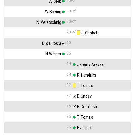
90+2'
A. Sieb
90+2'
W. Boving
90+2'
N. Veratschnig
90+5'
 J. Chabot
90'
D. da Costa
85'
N. Weiper
84'
 Jeremy Arevalo
84'
 R. Hendriks
82'
 T. Tomas
77'
 D. Undav
76'
 E. Demirovic
75'
 T. Tomas
75'
 F. Jeltsch