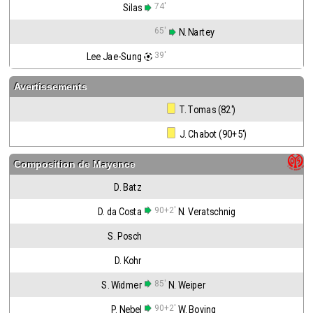
74'
Silas
65'
 N. Nartey
39'
Lee Jae-Sung
Avertissements
 T. Tomas (82')
 J. Chabot (90+5')
Composition de
Mayence
D. Batz
90+2'
D. da Costa
N. Veratschnig
S. Posch
D. Kohr
85'
S. Widmer
N. Weiper
90+2'
P. Nebel
W. Boving