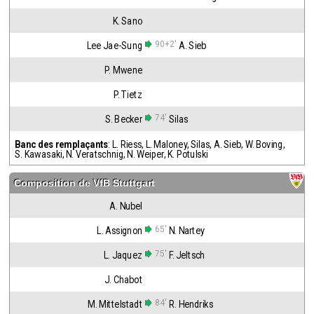
K. Sano
90+2'
Lee Jae-Sung
A. Sieb
P. Mwene
P. Tietz
74'
S. Becker
Silas
Banc des remplaçants
:
L. Riess
,
L. Maloney
,
Silas
,
A. Sieb
,
W. Boving
,
S. Kawasaki
,
N. Veratschnig
,
N. Weiper
,
K. Potulski
Composition de
VfB Stuttgart
A. Nubel
65'
L. Assignon
N. Nartey
75'
L. Jaquez
F. Jeltsch
J. Chabot
84'
M. Mittelstadt
R. Hendriks