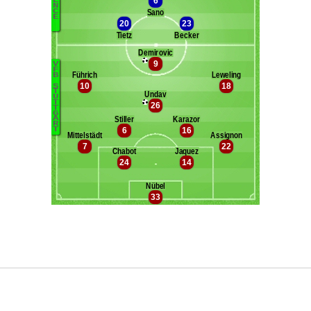
Maxifoot recrute
^ retour en haut de page ^
version web complète