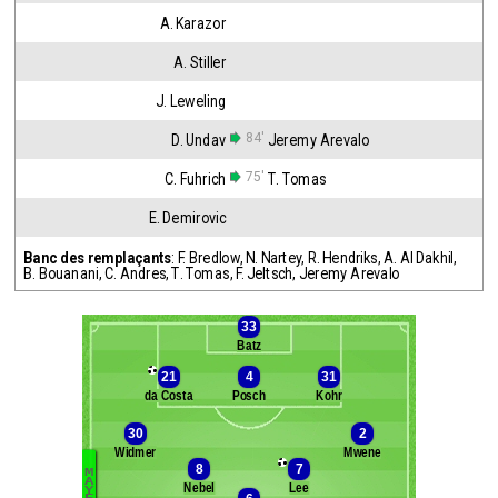
A. Karazor
A. Stiller
J. Leweling
84'
D. Undav
Jeremy Arevalo
75'
C. Fuhrich
T. Tomas
E. Demirovic
Banc des remplaçants
:
F. Bredlow
,
N. Nartey
,
R. Hendriks
,
A. Al Dakhil
,
B. Bouanani
,
C. Andres
,
T. Tomas
,
F. Jeltsch
,
Jeremy Arevalo