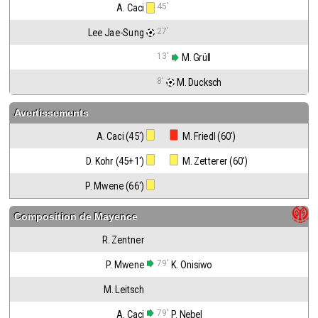
45'
A. Caci
27'
Lee Jae-Sung
13'
 M. Grüll
8'
 M. Ducksch
Avertissements
A. Caci (45')
 M. Friedl (60')
D. Kohr (45+1')
 M. Zetterer (60')
P. Mwene (66')
Composition de
Mayence
R. Zentner
79'
P. Mwene
K. Onisiwo
M. Leitsch
79'
A. Caci
P. Nebel