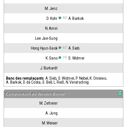
M. Jenz
90'
D. Kohr
A. Barkok
N. Amiri
Lee Jae-Sung
65'
Hong Hyun-Seok
A. Sieb
79'
K. Sano
S. Widmer
J. Burkardt
Banc des remplaçants
:
A. Sieb
,
S. Widmer
,
P. Nebel
,
K. Onisiwo
,
A. Barkok
,
D. da Costa
,
S. Bell
,
L. Rieß
,
N. Veratschnig
Composition de
Werder Breme
M. Zetterer
A. Jung
M. Weiser