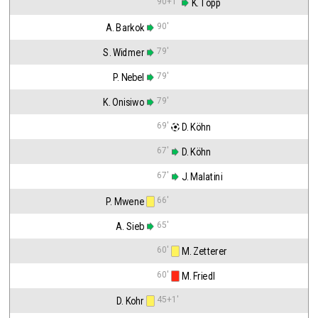
90+1'
 K. Topp
90'
A. Barkok
79'
S. Widmer
79'
P. Nebel
79'
K. Onisiwo
69'
 D. Köhn
67'
 D. Köhn
67'
 J. Malatini
66'
P. Mwene
65'
A. Sieb
60'
 M. Zetterer
60'
 M. Friedl
45+1'
D. Kohr