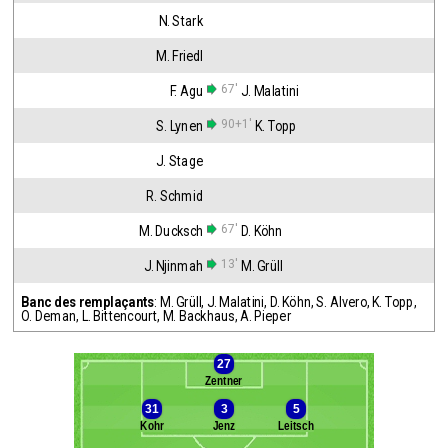
N. Stark
M. Friedl
67'
F. Agu
J. Malatini
90+1'
S. Lynen
K. Topp
J. Stage
R. Schmid
67'
M. Ducksch
D. Köhn
13'
J. Njinmah
M. Grüll
Banc des remplaçants
:
M. Grüll
,
J. Malatini
,
D. Köhn
,
S. Alvero
,
K. Topp
,
O. Deman
,
L. Bittencourt
,
M. Backhaus
,
A. Pieper