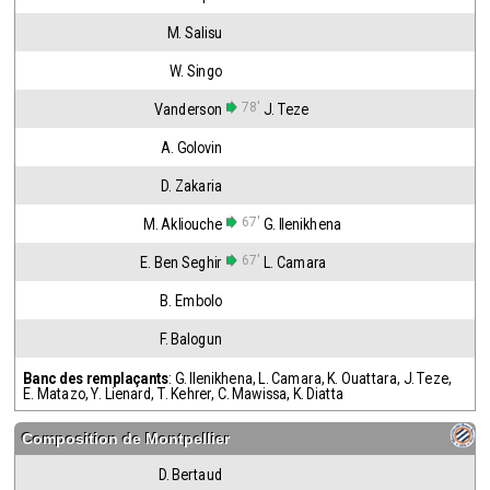
M. Salisu
W. Singo
78'
Vanderson
J. Teze
A. Golovin
D. Zakaria
67'
M. Akliouche
G. Ilenikhena
67'
E. Ben Seghir
L. Camara
B. Embolo
F. Balogun
Banc des remplaçants
:
G. Ilenikhena
,
L. Camara
,
K. Ouattara
,
J. Teze
,
E. Matazo
,
Y. Lienard
,
T. Kehrer
,
C. Mawissa
,
K. Diatta
Composition de
Montpellier
D. Bertaud