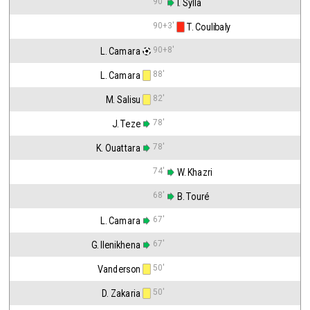
90'
 I. Sylla
90+3'
 T. Coulibaly
90+8'
L. Camara
88'
L. Camara
82'
M. Salisu
78'
J. Teze
78'
K. Ouattara
74'
 W. Khazri
68'
 B. Touré
67'
L. Camara
67'
G. Ilenikhena
50'
Vanderson
50'
D. Zakaria