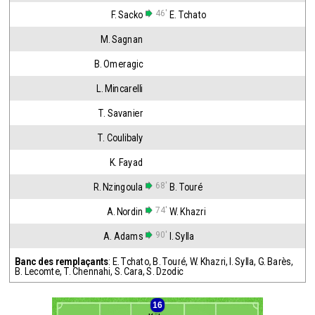
46'
F. Sacko
E. Tchato
M. Sagnan
B. Omeragic
L. Mincarelli
T. Savanier
T. Coulibaly
K. Fayad
68'
R. Nzingoula
B. Touré
74'
A. Nordin
W. Khazri
90'
A. Adams
I. Sylla
Banc des remplaçants
:
E. Tchato
,
B. Touré
,
W. Khazri
,
I. Sylla
,
G. Barès
,
B. Lecomte
,
T. Chennahi
,
S. Cara
,
S. Dzodic