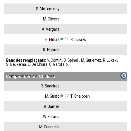
S. McTominay
M. Olivera
A. Vergara
82'
E. Elmas
R. Lukaku
R. Hojlund
Banc des remplaçants
:
N. Contini
,
D. Spinelli
,
M. Gutierrez
,
R. Lukaku
,
S. Beukema
,
E. De Chiara
,
C. Garofalo
Composition de
Chelsea
R. Sanchez
59'
M. Gusto
T. Chalobah
R. James
W. Fofana
M. Cucurella