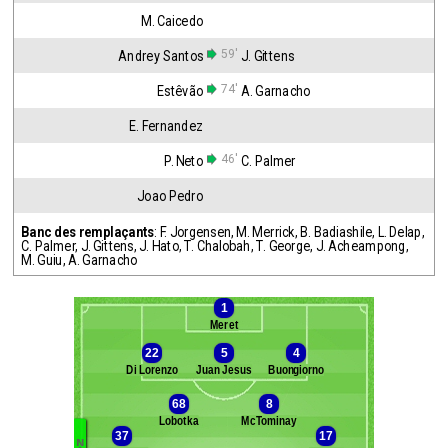
M. Caicedo
59'
Andrey Santos
J. Gittens
74'
Estêvão
A. Garnacho
E. Fernandez
46'
P. Neto
C. Palmer
Joao Pedro
Banc des remplaçants
:
F. Jorgensen
,
M. Merrick
,
B. Badiashile
,
L. Delap
,
C. Palmer
,
J. Gittens
,
J. Hato
,
T. Chalobah
,
T. George
,
J. Acheampong
,
M. Guiu
,
A. Garnacho