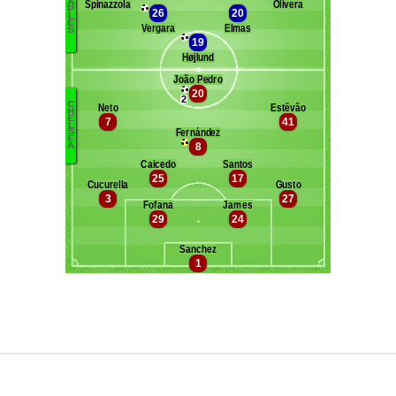
Maxifoot recrute
^ retour en haut de page ^