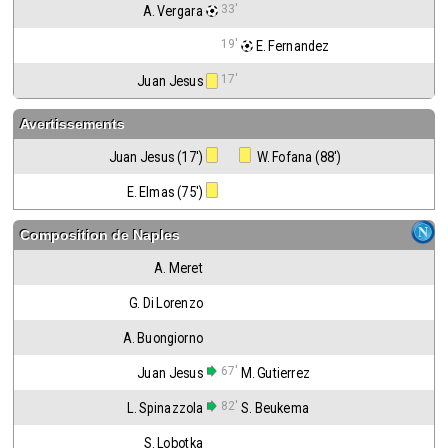
33'
A. Vergara
19'
 E. Fernandez
17'
Juan Jesus
Avertissements
Juan Jesus (17')
 W. Fofana (88')
E. Elmas (75')
Composition de
Naples
A. Meret
G. Di Lorenzo
A. Buongiorno
67'
Juan Jesus
M. Gutierrez
82'
L. Spinazzola
S. Beukema
S. Lobotka