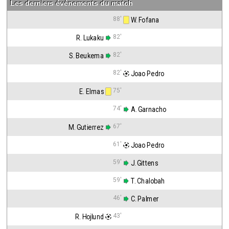
Les derniers événements du match
88'
 W. Fofana
82'
R. Lukaku
82'
S. Beukema
82'
 Joao Pedro
75'
E. Elmas
74'
 A. Garnacho
67'
M. Gutierrez
61'
 Joao Pedro
59'
 J. Gittens
59'
 T. Chalobah
46'
 C. Palmer
43'
R. Hojlund