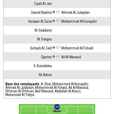
Ziyad Al Jari
85'
Saeed Baattia
Ahmed Al Julaydan
85'
Hussain Al Zarie
Mohammed Al Kunaydiri
M. Saâdane
M. Vargas
85'
Suhayb Al Zaid
Mohammed Al Fuhaid
86'
Djaniny
Ali Al Masoud
S. Bendebka
M. Batna
Banc des remplaçants
:
A. Sbaï
,
Mohammed Al Kunaydiri
,
Ahmed Al Julaydan
,
Mohammed Al Fuhaid
,
Ali Al Masoud
,
Othman Al Othman
,
Naif Masoud
,
Abdullah Al Anazi
,
Muhannad Al Yahya