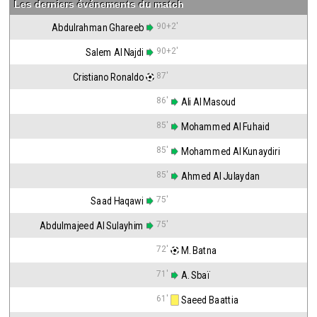
Les derniers événements du match
90+2'
Abdulrahman Ghareeb
90+2'
Salem Al Najdi
87'
Cristiano Ronaldo
86'
 Ali Al Masoud
85'
 Mohammed Al Fuhaid
85'
 Mohammed Al Kunaydiri
85'
 Ahmed Al Julaydan
75'
Saad Haqawi
75'
Abdulmajeed Al Sulayhim
72'
 M. Batna
71'
 A. Sbaï
61'
 Saeed Baattia