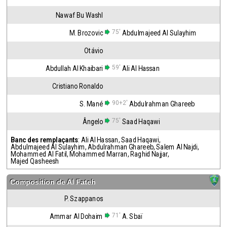
Nawaf Bu Washl
75'
M. Brozovic
Abdulmajeed Al Sulayhim
Otávio
59'
Abdullah Al Khaibari
Ali Al Hassan
Cristiano Ronaldo
90+2'
S. Mané
Abdulrahman Ghareeb
75'
Ângelo
Saad Haqawi
Banc des remplaçants
:
Ali Al Hassan
,
Saad Haqawi
,
Abdulmajeed Al Sulayhim
,
Abdulrahman Ghareeb
,
Salem Al Najdi
,
Mohammed Al Fatil
,
Mohammed Marran
,
Raghid Najjar
,
Majed Qasheesh
Composition de
Al Fateh
P. Szappanos
71'
Ammar Al Dohaim
A. Sbaï