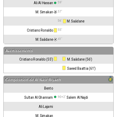
59'
Ali Al Hassan
57'
M. Simakan
56'
 M. Saâdane
55'
Cristiano Ronaldo
41'
M. Saâdane
Avertissements
Cristiano Ronaldo (55')
 M. Saâdane (56')
 Saeed Baattia (61')
Composition de
Al Nasr Riyadh
Bento
90+2'
Sultan Al Ghannam
Salem Al Najdi
Ali Lajami
M. Simakan