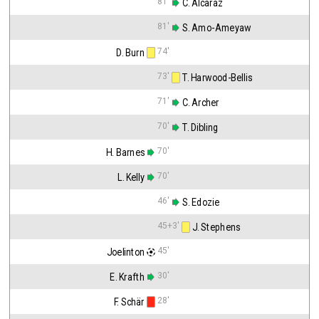
81'
 C. Alcaraz
81'
 S. Amo-Ameyaw
74'
D. Burn
73'
 T. Harwood-Bellis
71'
 C. Archer
70'
 T. Dibling
70'
H. Barnes
70'
L. Kelly
46'
 S. Edozie
45+3'
 J. Stephens
45'
Joelinton
30'
E. Krafth
28'
F. Schär