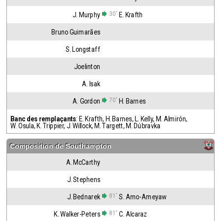
30'
J. Murphy
E. Krafth
Bruno Guimarães
S. Longstaff
Joelinton
A. Isak
70'
A. Gordon
H. Barnes
Banc des remplaçants
:
E. Krafth
,
H. Barnes
,
L. Kelly
,
M. Almirón
,
W. Osula
,
K. Trippier
,
J. Willock
,
M. Targett
,
M. Dúbravka
Composition de
Southampton
A. McCarthy
J. Stephens
81'
J. Bednarek
S. Amo-Ameyaw
81'
K. Walker-Peters
C. Alcaraz