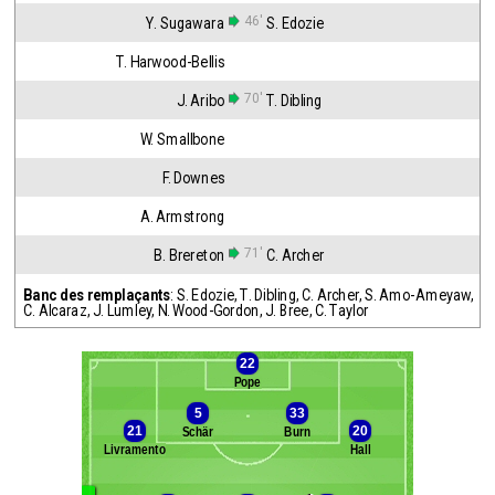
46'
Y. Sugawara
S. Edozie
T. Harwood-Bellis
70'
J. Aribo
T. Dibling
W. Smallbone
F. Downes
A. Armstrong
71'
B. Brereton
C. Archer
Banc des remplaçants
:
S. Edozie
,
T. Dibling
,
C. Archer
,
S. Amo-Ameyaw
,
C. Alcaraz
,
J. Lumley
,
N. Wood-Gordon
,
J. Bree
,
C. Taylor