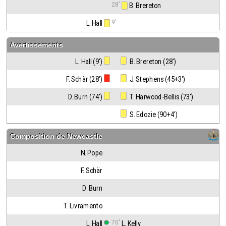
28'
 B. Brereton
9'
L. Hall
Avertissements
L. Hall (9')
 B. Brereton (28')
F. Schär (28')
 J. Stephens (45+3')
D. Burn (74')
 T. Harwood-Bellis (73')
 S. Edozie (90+4')
Composition de
Newcastle
N. Pope
F. Schär
D. Burn
T. Livramento
70'
L. Hall
L. Kelly