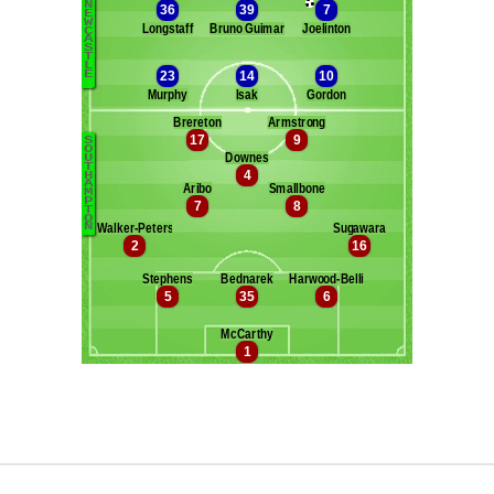
Maxifoot recrute
^ retour en haut de page ^