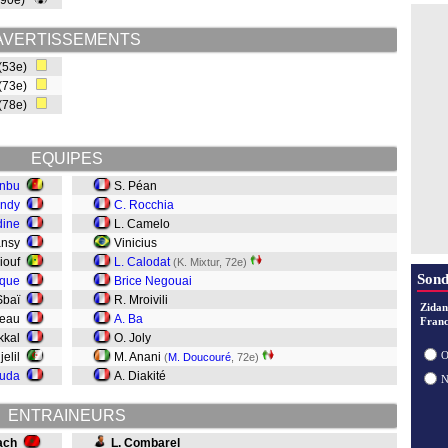
(90e)
AVERTISSEMENTS
 (53e)
 (73e)
(78e)
EQUIPES
tnbu
S. Péan
endy
C. Rocchia
dine
L. Camelo
ansy
Vinicius
Diouf
L. Calodat
(K. Mixtur, 72e)
Sond
ique
Brice Negouai
 Sbaï
R. Mroivili
Zidan
uleau
A. Ba
Franc
kkal
O. Joly
O
jelil
M. Anani
(
M. Doucouré
, 72e)
ouda
A. Diakité
ENTRAINEURS
ach
L. Combarel