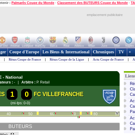
etenir :
Palmarès Coupe du Monde
-
Classement des BUTEURS Coupe du Monde
-
TA
emplacement publicitaire
n Utd
Arsenal
Liverpool
ManCity
Barca
Real
Atletico
Milan
Juve
Inter
Naples
ger
Coupe d'Europe
Les Bleus & International
Chroniques
TV
+
|
Résus Coupe de France
|
Résus Coupe de la Ligue
|
Actu Coupe de France
|
A
Lien
 - National
ateurs :
- |
Arbitre :
P. Retail
Ré
Cl
1
0
ES
FC VILLEFRANCHE
Ca
Ac
(mi-tps: 0-0)
Ca
Pa
40
50
60
70
80
90
Ac
Ca
BUTEURS
Pa