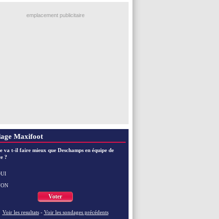
emplacement publicitaire
age Maxifoot
e va t-il faire mieux que Deschamps en équipe de
e ?
UI
NON
Voter
Voir les resultats
-
Voir les sondages précédents