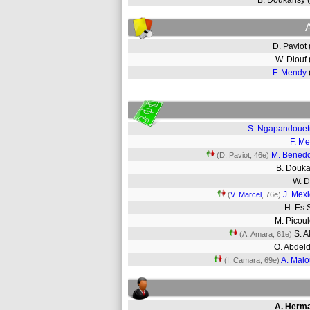
B. Doukansy 
D. Paviot
W. Diouf
F. Mendy
S. Ngapandoue
F. M
M. Bened
(D. Paviot, 46e)
B. Douk
W. 
J. Mex
(
V. Marcel
, 76e)
H. Es
M. Pico
S. A
(A. Amara, 61e)
O. Abdeld
A. Mal
(I. Camara, 69e)
A. Herm