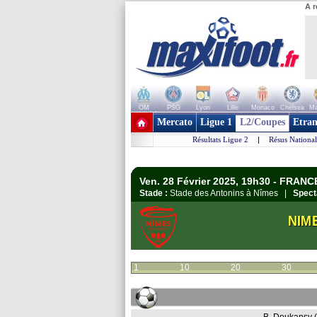
A r
OM
PSG
Lyon
Lille
Monaco
Chelsea
Ma
+ de clubs
Mercato
Ligue 1
L2/Coupes
Etran
Résultats Ligue 2
|
Résus National
Ven. 28 Février 2025, 19h30 - FRANCE
Stade :
Stade des Antonins à Nîmes |
Spect
NIM
1
10
20
30