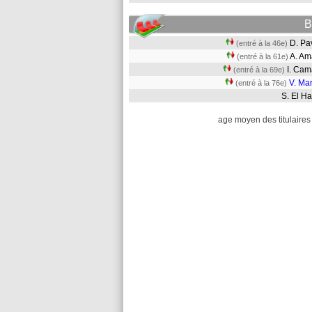
B
D. Pa
(entré à la 46e)
A. A
(entré à la 61e)
I. Ca
(entré à la 69e)
V. Ma
(entré à la 76e)
S. El 
age moyen des titulaires 