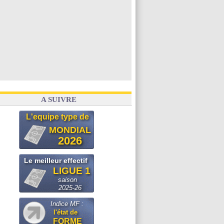
A SUIVRE
L'equipe type de
MONDIAL
2026
Le meilleur effectif
LIGUE 1
saison
2025-26
Indice MF :
l'état de
FORME