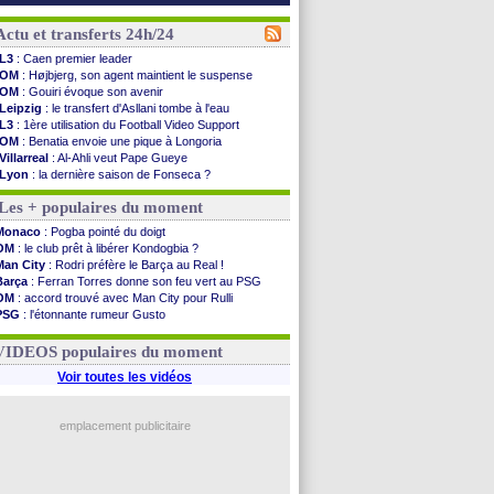
Actu et transferts 24h/24
L3
: Caen premier leader
OM
: Højbjerg, son agent maintient le suspense
OM
: Gouiri évoque son avenir
Leipzig
: le transfert d'Asllani tombe à l'eau
L3
: 1ère utilisation du Football Video Support
OM
: Benatia envoie une pique à Longoria
Villarreal
: Al-Ahli veut Pape Gueye
Lyon
: la dernière saison de Fonseca ?
OM
: un nouveau prétendant pour Højbjerg
Les + populaires du moment
Brest
: un gardien norvégien en approche ?
OM
: McCourt a versé 120 M€ en 2026
Monaco
: Pogba pointé du doigt
PSG
: 4 retours dans le groupe face à Man Utd ...
OM
: le club prêt à libérer Kondogbia ?
Nice
: Kevin Carlos va partir en Italie
Man City
: Rodri préfère le Barça au Real !
L1
: prison avec sursis requis contre un arbitre
Barça
: Ferran Torres donne son feu vert au PSG
Leganés
: c'est signé pour Luca Zidane (off.)
OM
: accord trouvé avec Man City pour Rulli
Atletico
: Ruggeri en route pour Aston Villa
PSG
: l'étonnante rumeur Gusto
Monaco
: Filipe Luis soutient Biereth
OM
: une offre pour Bulka
Lyon
: Mangala prêté à Getafe (officiel)
Ouganda
: Owori battu à mort à Kampala
VIDEOS populaires du moment
PSG
: Nsoki va signer en Croatie
Arsenal
: Naples vise Gabriel Jesus
Voir toutes les vidéos
Real
: Mastantuono prêté à la Fiorentina (off.)
Man City
: accord avec le Barça pour Rodri ?
Rennes
: Haise a prolongé (officiel)
emplacement publicitaire
Palace
: Tomiyasu a convaincu (officiel)
Voir les brèves précédentes