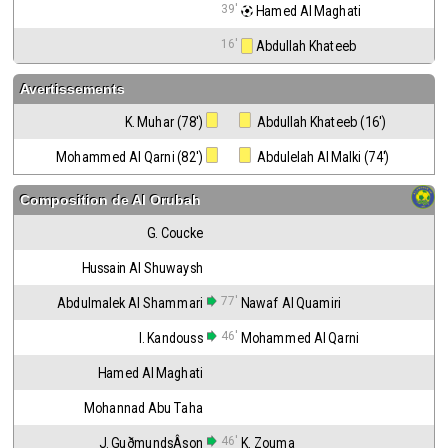
39'
 Hamed Al Maghati
16'
 Abdullah Khateeb
Avertissements
K. Muhar (78')
 Abdullah Khateeb (16')
Mohammed Al Qarni (82')
 Abdulelah Al Malki (74')
Composition de
Al Orubah
G. Coucke
Hussain Al Shuwaysh
77'
Abdulmalek Al Shammari
Nawaf Al Quamiri
46'
I. Kandouss
Mohammed Al Qarni
Hamed Al Maghati
Mohannad Abu Taha
46'
J. GuðmundsÂ­son
K. Zouma