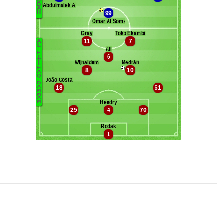
Maxifoot recrute
^ retour en haut de page ^
version web complète