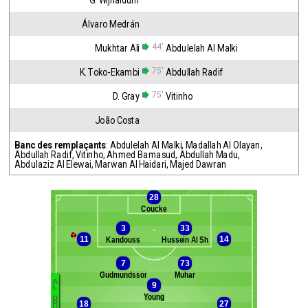
G. Wijnaldum
Álvaro Medrán
44'
Mukhtar Ali
Abdulelah Al Malki
75'
K. Toko-Ekambi
Abdullah Radif
75'
D. Gray
Vitinho
João Costa
Banc des remplaçants
:
Abdulelah Al Malki
,
Madallah Al Olayan
,
Abdullah Radif
,
Vitinho
,
Ahmed Bamasud
,
Abdullah Madu
,
Abdulaziz Al Elewai
,
Marwan Al Haidari
,
Majed Dawran