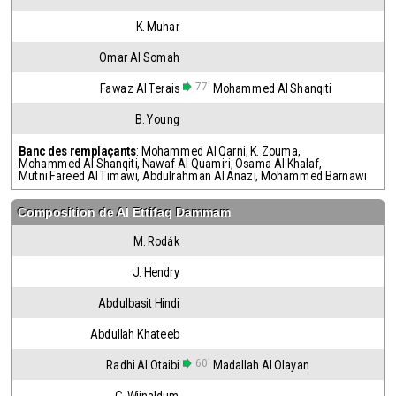
K. Muhar
Omar Al Somah
77'
Fawaz Al Terais
Mohammed Al Shanqiti
B. Young
Banc des remplaçants
:
Mohammed Al Qarni
,
K. Zouma
,
Mohammed Al Shanqiti
,
Nawaf Al Quamiri
,
Osama Al Khalaf
,
Mutni Fareed Al Timawi
,
Abdulrahman Al Anazi
,
Mohammed Barnawi
Composition de
Al Ettifaq Dammam
M. Rodák
J. Hendry
Abdulbasit Hindi
Abdullah Khateeb
60'
Radhi Al Otaibi
Madallah Al Olayan