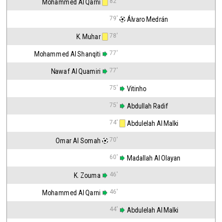
82'
Mohammed Al Qarni
79'
 Álvaro Medrán
78'
K. Muhar
77'
Mohammed Al Shanqiti
77'
Nawaf Al Quamiri
75'
 Vitinho
75'
 Abdullah Radif
74'
 Abdulelah Al Malki
70'
Omar Al Somah
60'
 Madallah Al Olayan
46'
K. Zouma
46'
Mohammed Al Qarni
44'
 Abdulelah Al Malki