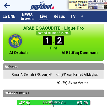
NEWS
A la UNE
La UNE
Live
Résus
TV
+
brèves
Dernières brèves
ARABIE SAOUDITE - Ligue Pro
Live / Matchs en direct
samedi 08 mar. à 20h00
1
2
Résultats et Classements
-
Fini
Class. buteurs européens
Al Orubah
Al Ettifaq Dammam
Programme TV foot
Buteurs
Vidéos
Omar Al Somah  (70', pen.)
 (39', csc) Hamed Al Maghati
Sondages
 (79') Álvaro Medrán
Tableau transferts L1
Stats du match
Taille de la police
47 %
53 %
POSSESSION
(%)
Paramètrages / Options