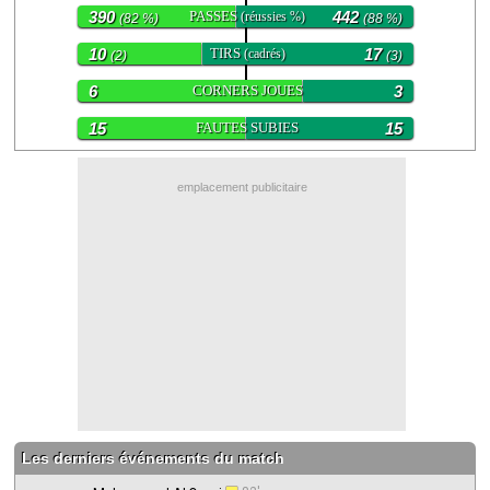
390
PASSES
442
(réussies %)
(82 %)
(88 %)
Contact / Signaler un bug
10
TIRS
17
(cadrés)
(2)
(3)
Recrutement Maxifoot
6
CORNERS JOUES
3
Mentions légales
15
FAUTES SUBIES
15
site web Maxifoot.fr
emplacement publicitaire
Les derniers événements du match