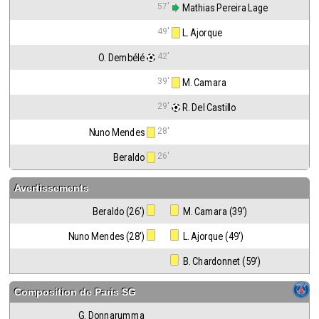
57'
 Mathias Pereira Lage
49'
 L. Ajorque
42'
O. Dembélé
39'
 M. Camara
29'
 R. Del Castillo
28'
Nuno Mendes
26'
Beraldo
Avertissements
Beraldo (26')
 M. Camara (39')
Nuno Mendes (28')
 L. Ajorque (49')
 B. Chardonnet (59')
Composition de
Paris SG
G. Donnarumma