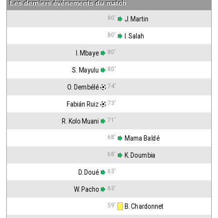
Les derniers événements du match
80'
 J. Martin
80'
 I. Salah
80'
I. Mbaye
80'
S. Mayulu
74'
O. Dembélé
73'
Fabián Ruiz
71'
R. Kolo Muani
68'
 Mama Baldé
68'
 K. Doumbia
63'
D. Doué
63'
W. Pacho
59'
 B. Chardonnet