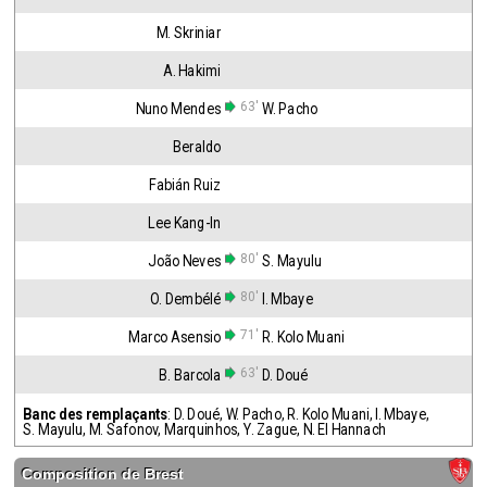
M. Skriniar
A. Hakimi
63'
Nuno Mendes
W. Pacho
Beraldo
Fabián Ruiz
Lee Kang-In
80'
João Neves
S. Mayulu
80'
O. Dembélé
I. Mbaye
71'
Marco Asensio
R. Kolo Muani
63'
B. Barcola
D. Doué
Banc des remplaçants
:
D. Doué
,
W. Pacho
,
R. Kolo Muani
,
I. Mbaye
,
S. Mayulu
,
M. Safonov
,
Marquinhos
,
Y. Zague
,
N. El Hannach
Composition de
Brest