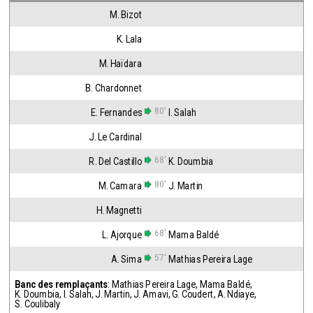
M. Bizot
K. Lala
M. Haïdara
B. Chardonnet
80'
E. Fernandes
I. Salah
J. Le Cardinal
68'
R. Del Castillo
K. Doumbia
80'
M. Camara
J. Martin
H. Magnetti
68'
L. Ajorque
Mama Baldé
57'
A. Sima
Mathias Pereira Lage
Banc des remplaçants
:
Mathias Pereira Lage
,
Mama Baldé
,
K. Doumbia
,
I. Salah
,
J. Martin
,
J. Amavi
,
G. Coudert
,
A. Ndiaye
,
S. Coulibaly